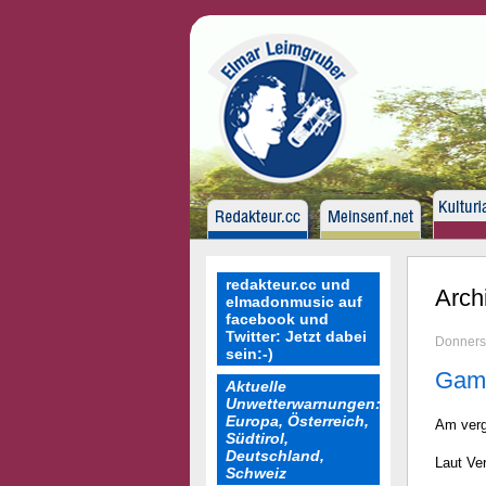
redakteur.cc und
Arch
elmadonmusic auf
facebook und
Twitter: Jetzt dabei
Donners
sein:-)
Game
Aktuelle
Unwetterwarnungen:
Europa, Österreich,
Am verg
Südtirol,
Deutschland,
Laut Ve
Schweiz