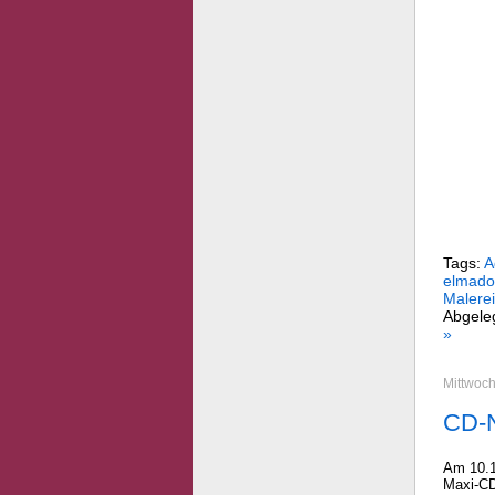
Tags:
A
elmado
Malere
Abgele
»
Mittwoch
CD-N
Am 10.1
Maxi-CD