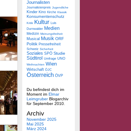
Journalisten
Journalistenpreis
Jugendliche
Kinder
Kino
Kirche
Klassik
Konsumentenschutz
Kultur
Luis
Kritik
Medien
Durnwalder
Medizin
Meinungsfreiheit
Musik
Musical
ORF
Politik
Pressefreiheit
Schweiz
Sicherheit
Soziales
SPÖ
Studie
Südtirol
UNO
Umfrage
Wien
Weihnachten
Wirtschaft
ÖJC
Österreich
ÖVP
Du befindest dich im
Moment im
Elmar
Leimgruber
Blogarchiv
für September 2010.
Archiv
November 2025
Mai 2025
März 2024