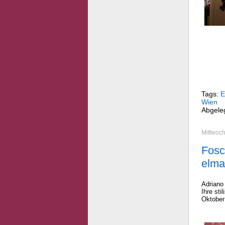
Tags:
E
Wien
Abgele
Mittwoch
Fosc
elma
Adriano
Ihre sti
Oktober