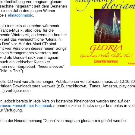
Veröffentlichung von magnam gloriam
 sechste insgesamt seit dem Bestehen
it einem Jahr) des jungen Wiener
bels
elmadonmusic
.
” ist einerseits angenehm wärmende
rance-Musik, also ideal für die
ende Winterzeit, andererseits bereitet
n auf das weihnachtliche “Gloria in
s Deo” vor. Auf der Maxi-CD sind
mt vier Versionen dieses neuen Songs
usiven Arrangements vertreten und
ird als Bonus-Track von magnam
auch ein keltischer Klassiker
men neu interpretiert: “Greensleeves”
hild Is This”).
uelle CD wird wie alle bisherigen Publikationen von elmadonmusic ab 10.10.20
ichtigen Downloadstores weltweit (z.B. trackitdown, iTunes, Amazon, play.com
…) verfügbar sein.
n jedoch bereits in jede Version kostenlos hineingehört werden und auf der
music-Fanseite bei Facebook
stehen einzelne Tracks sogar kostenlos in voll
ur Verfügung.
nn in die Neuerscheinung “Gloria” von magnam gloriam reingehört werden: