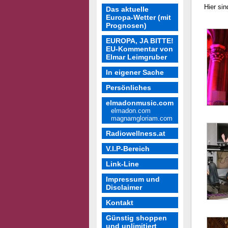
Hier sin
Das aktuelle
Europa-Wetter (mit
Prognosen)
EUROPA, JA BITTE!
EU-Kommentar von
Elmar Leimgruber
In eigener Sache
Persönliches
elmadonmusic.com
elmadon.com
magnamgloriam.com
Radiowellness.at
V.I.P-Bereich
Link-Line
Impressum und
Disclaimer
Kontakt
Günstig shoppen
und unlimitiert