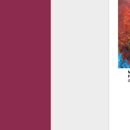
M
F
©