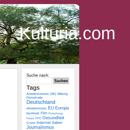
Kulturia.com
Suche nach:
Tags
Arbeiterkammer (AK)
Bildung
Demokratie
Deutschland
Europa
EU
elmadonmusic
Film
facebook
Forschung
Gesundheit
Fotos
FPÖ
Internet
Italien
Grüne
Journalismus