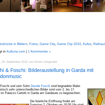
indrücke in Bildern
,
Fotos
,
Game City
,
Game City 2010
,
Kultur
,
Rathau
gt in
Kulturia.com
|
1 Kommentar »
, 29. September 2010, von Elmar Leimgruber
hi & Foschi: Bilderaustellung in Garda mit
donmusic
 Foschi und sein Sohn
Davide Foschi
sind begnadete Maler.
listisch sehr unterschiedlichen Bilder sind vom 2. bis 17.
 im Palazzo Carlotti in Garda am Gardasee zu begutachten.
Die feierliche Eröffnung findet am
Samstag 2. Oktober um 18.00 Uhr statt.