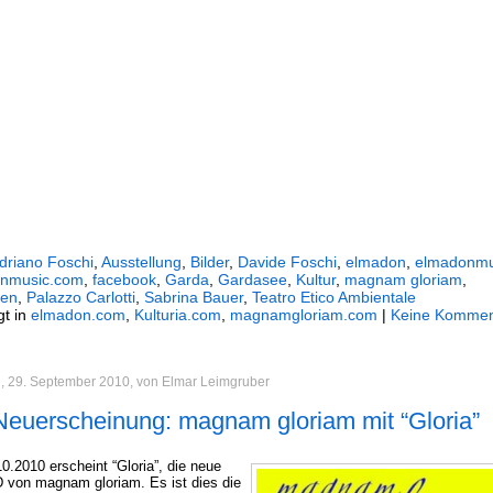
driano Foschi
,
Ausstellung
,
Bilder
,
Davide Foschi
,
elmadon
,
elmadonmu
nmusic.com
,
facebook
,
Garda
,
Gardasee
,
Kultur
,
magnam gloriam
,
ien
,
Palazzo Carlotti
,
Sabrina Bauer
,
Teatro Etico Ambientale
gt in
elmadon.com
,
Kulturia.com
,
magnamgloriam.com
|
Keine Kommen
, 29. September 2010, von Elmar Leimgruber
euerscheinung: magnam gloriam mit “Gloria”
0.2010 erscheint “Gloria”, die neue
 von magnam gloriam. Es ist dies die