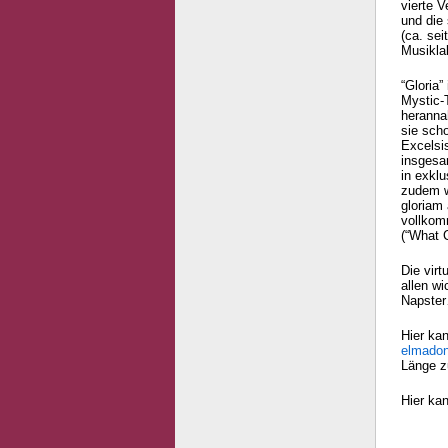
vierte 
und die
(ca. se
Musikla
“Gloria
Mystic-T
herannah
sie scho
Excelsi
insgesa
in exkl
zudem w
gloriam 
vollkom
(“What C
Die virt
allen w
Napster
Hier kan
elmadon
Länge z
Hier ka