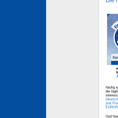
Die 
w
h
häufig w
die tägl
interess
Deutsch
(mit Pr
EUROPA
Und hier