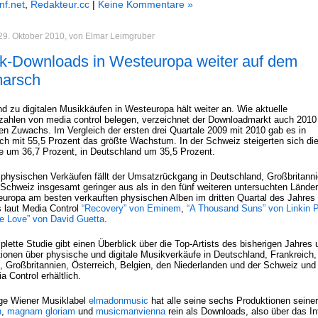
nf.net
,
Redakteur.cc
|
Keine Kommentare »
 29. Oktober 2010, von Elmar Leimgruber
k-Downloads in Westeuropa weiter auf dem
arsch
d zu digitalen Musikkäufen in Westeuropa hält weiter an. Wie aktuelle
ahlen von media control belegen, verzeichnet der Downloadmarkt auch 2010
hen Zuwachs. Im Vergleich der ersten drei Quartale 2009 mit 2010 gab es in
ich mit 55,5 Prozent das größte Wachstum. In der Schweiz steigerten sich di
 um 36,7 Prozent, in Deutschland um 35,5 Prozent.
 physischen Verkäufen fällt der Umsatzrückgang in Deutschland, Großbritann
 Schweiz insgesamt geringer aus als in den fünf weiteren untersuchten Länder
europa am besten verkauften physischen Alben im dritten Quartal des Jahres
s laut Media Control
“Recovery” von Eminem
,
“A Thousand Suns” von Linkin 
e Love” von David Guetta
.
lette Studie gibt einen Überblick über die Top-Artists des bisherigen Jahres 
tionen über physische und digitale Musikverkäufe in Deutschland, Frankreich,
, Großbritannien, Österreich, Belgien, den Niederlanden und der Schweiz und 
a Control erhältlich.
ge Wiener Musiklabel
elmadonmusic
hat alle seine sechs Produktionen seiner
n
,
magnam gloriam
und
musicmanvienna
rein als Downloads, also über das In