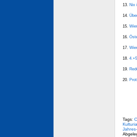
13.
Nix 
14.
Übe
15.
Wien
16.
Öste
17.
Wien
18.
4.+5
19.
Redu
20.
Prot
Tags:
C
Kulturi
Jahres
Abgele