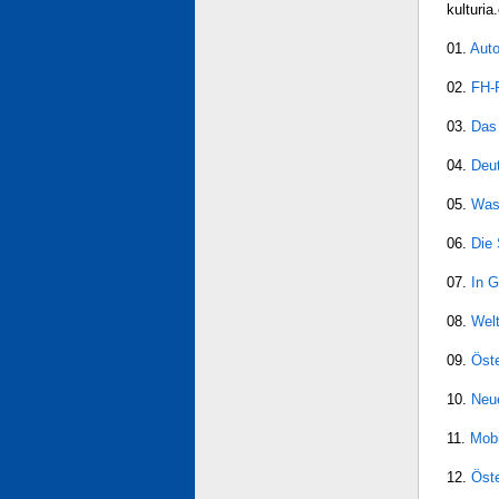
kulturi
01.
Auto
02.
FH-
03.
Das
04.
Deut
05.
Was 
06.
Die 
07.
In 
08.
Welt
09.
Öste
10.
Neu
11.
Mobi
12.
Öst