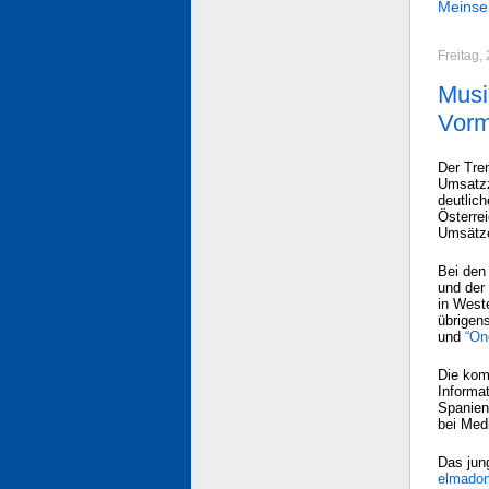
Meinse
Freitag,
Musi
Vorm
Der Tren
Umsatzz
deutlic
Österre
Umsätze
Bei den
und der
in West
übrigen
und
“On
Die komp
Informa
Spanien
bei Medi
Das jun
elmado