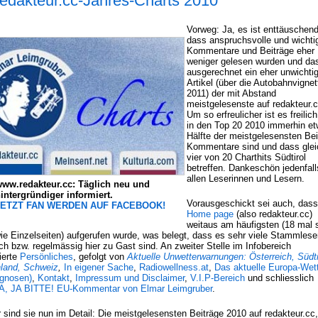
redakteur.cc-Jahres-Charts 2010
Vorweg: Ja, es ist enttäuschend
dass anspruchsvolle und wichti
Kommentare und Beiträge eher
weniger gelesen wurden und da
ausgerechnet ein eher unwichti
Artikel (über die Autobahnvignet
2011) der mit Abstand
meistgelesenste auf redakteur.c
Um so erfreulicher ist es freilic
in den Top 20 2010 immerhin et
Hälfte der meistgelesensten Bei
Kommentare sind und dass glei
vier von 20 Charthits Südtirol
betreffen. Dankeschön jedenfall
allen Leserinnen und Lesern.
ww.redakteur.cc: Täglich neu und
intergründiger informiert.
Vorausgeschickt sei auch, dass
JETZT FAN WERDEN AUF FACEBOOK!
Home page
(also redakteur.cc)
weitaus am häufigsten (18 mal 
ie Einzelseiten) aufgerufen wurde, was belegt, dass es sehr viele Stammleser
ich bzw. regelmässig hier zu Gast sind. An zweiter Stelle im Infobereich
ierte
Persönliches
, gefolgt von
Aktuelle Unwetterwarnungen: Österreich, Südti
land, Schweiz
,
In eigener Sache
,
Radiowellness.at
,
Das aktuelle Europa-Wet
ognosen)
,
Kontakt
,
Impressum und Disclaimer
,
V.I.P-Bereich
und schliesslich
, JA BITTE! EU-Kommentar von Elmar Leimgruber
.
 sind sie nun im Detail: Die meistgelesensten Beiträge 2010 auf redakteur.cc,