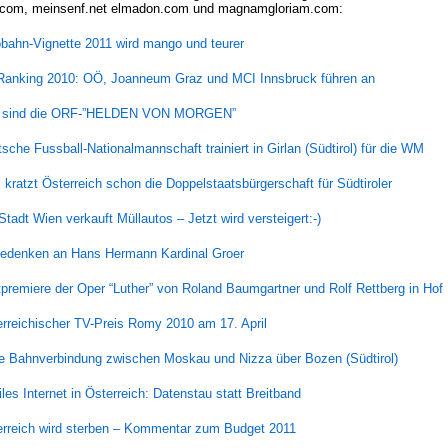
a.com, meinsenf.net elmadon.com und magnamgloriam.com:
bahn-Vignette 2011 wird mango und teurer
Ranking 2010: OÖ, Joanneum Graz und MCI Innsbruck führen an
 sind die ORF-”HELDEN VON MORGEN”
sche Fussball-Nationalmannschaft trainiert in Girlan (Südtirol) für die WM
kratzt Österreich schon die Doppelstaatsbürgerschaft für Südtiroler
Stadt Wien verkauft Müllautos – Jetzt wird versteigert:-)
Gedenken an Hans Hermann Kardinal Groer
premiere der Oper “Luther” von Roland Baumgartner und Rolf Rettberg in Hof
rreichischer TV-Preis Romy 2010 am 17. April
e Bahnverbindung zwischen Moskau und Nizza über Bozen (Südtirol)
les Internet in Österreich: Datenstau statt Breitband
erreich wird sterben – Kommentar zum Budget 2011