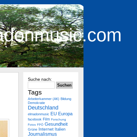
adonmusic.com
Suche nach:
Tags
Arbeiterkammer (AK)
Bildung
Demokratie
Deutschland
Europa
EU
elmadonmusic
Film
facebook
Forschung
Gesundheit
Fotos
FPÖ
Internet
Italien
Grüne
Journalismus