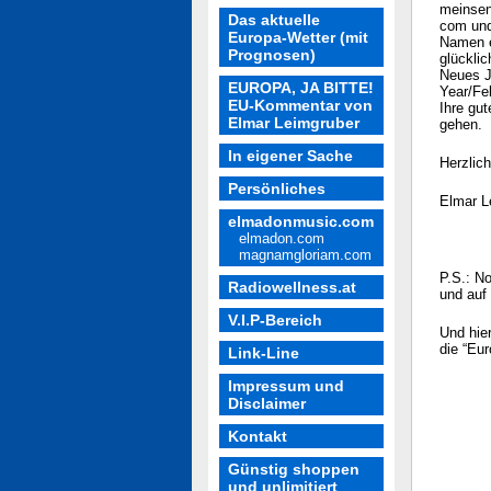
meinsen
Das aktuelle
com und
Europa-Wetter (mit
Namen e
Prognosen)
glücklic
Neues J
EUROPA, JA BITTE!
Year/Fe
EU-Kommentar von
Ihre gu
Elmar Leimgruber
gehen.
In eigener Sache
Herzlich
Persönliches
Elmar L
elmadonmusic.com
elmadon.com
magnamgloriam.com
P.S.: No
Radiowellness.at
und auf
V.I.P-Bereich
Und hie
die “Eu
Link-Line
Impressum und
Disclaimer
Kontakt
Günstig shoppen
und unlimitiert