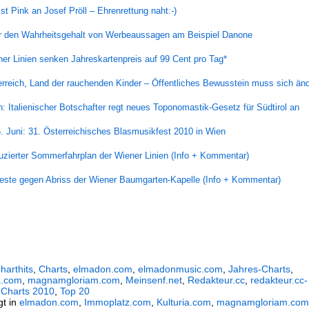
ist Pink an Josef Pröll – Ehrenrettung naht:-)
r den Wahrheitsgehalt von Werbeaussagen am Beispiel Danone
er Linien senken Jahreskartenpreis auf 99 Cent pro Tag*
rreich, Land der rauchenden Kinder – Öffentliches Bewusstein muss sich än
: Italienischer Botschafter regt neues Toponomastik-Gesetz für Südtirol an
. Juni: 31. Österreichisches Blasmusikfest 2010 in Wien
zierter Sommerfahrplan der Wiener Linien (Info + Kommentar)
este gegen Abriss der Wiener Baumgarten-Kapelle (Info + Kommentar)
harthits
,
Charts
,
elmadon.com
,
elmadonmusic.com
,
Jahres-Charts
,
a.com
,
magnamgloriam.com
,
Meinsenf.net
,
Redakteur.cc
,
redakteur.cc-
-Charts 2010
,
Top 20
gt in
elmadon.com
,
Immoplatz.com
,
Kulturia.com
,
magnamgloriam.com