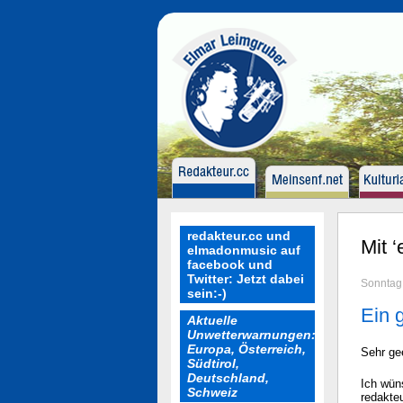
redakteur.cc und
Mit 
elmadonmusic auf
facebook und
Twitter: Jetzt dabei
Sonntag,
sein:-)
Ein 
Aktuelle
Unwetterwarnungen:
Europa, Österreich,
Sehr ge
Südtirol,
Deutschland,
Ich wün
Schweiz
redakteu