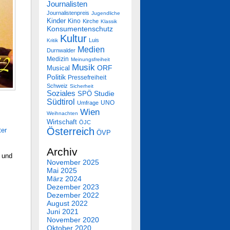
Journalisten
Journalistenpreis
Jugendliche
Kinder
Kino
Kirche
Klassik
Konsumentenschutz
Kultur
Luis
Kritik
Medien
Durnwalder
Medizin
Meinungsfreiheit
Musik
Musical
ORF
Politik
Pressefreiheit
Schweiz
Sicherheit
Soziales
SPÖ
Studie
Südtirol
UNO
Umfrage
Wien
Weihnachten
Wirtschaft
ÖJC
Österreich
ter
ÖVP
Archiv
 und
November 2025
Mai 2025
März 2024
Dezember 2023
Dezember 2022
August 2022
Juni 2021
November 2020
Oktober 2020