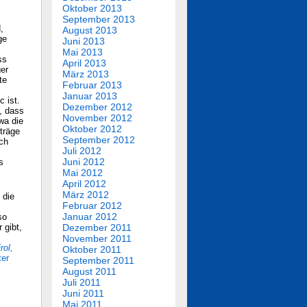
Oktober 2013
September 2013
,
August 2013
ge
Juni 2013
Mai 2013
ss
April 2013
ger
März 2013
te
Februar 2013
Januar 2013
c ist.
Dezember 2012
h, dass
November 2012
wa die
Oktober 2012
träge
September 2012
ch
Juli 2012
Juni 2012
s
Mai 2012
April 2012
März 2012
 die
Februar 2012
Januar 2012
so
 gibt,
Dezember 2011
November 2011
rol,
Oktober 2011
ter
September 2011
August 2011
Juli 2011
Juni 2011
Mai 2011