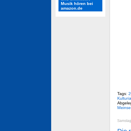
Musik hören bei
amazon.de
Tags:
2
Kulturi
Abgele
Meinse
Samstag,