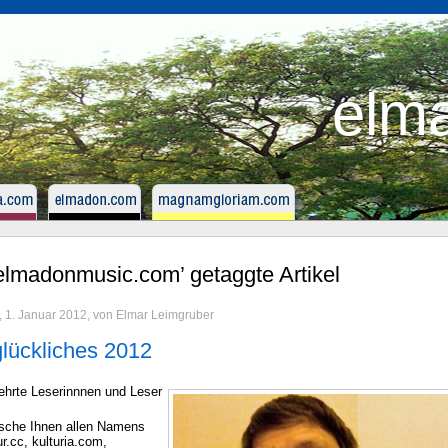
elm
‘elmadonmusic.com’ getaggte Artikel
 1. Januar 2012, von Elmar Leimgruber
glückliches 2012
ehrte Leserinnnen und Leser
sche Ihnen allen Namens
r.cc, kulturia.com,