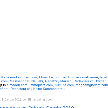
012
,
elmadonmusic.com
,
Elmar Leimgruber
,
Eurovisions-Hymne
,
face
a.com
,
Meinsenf.net
,
Neujahr
,
Radetzky Marsch
,
Redakteur.cc
,
Twitter
gt in
elmadon.com
,
Immoplatz.com
,
Kulturia.com
,
magnamgloriam.com
nf.net
,
Redakteur.cc
|
Keine Kommentare »
 1. Januar 2011, von Elmar Leimgruber