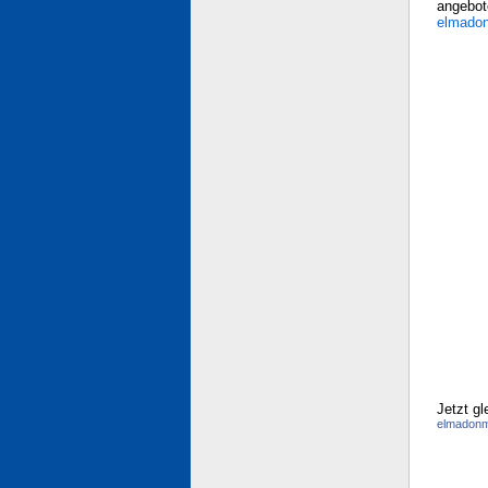
angebot
elmado
Jetzt g
elmadonm