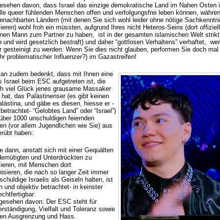
esehen davon, dass Israel das einzige demokratische Land im Nahen Osten i
lle queer fühlenden Menschen offen und verfolgungsfrei leben können, währe
benachbarten Ländern (mit denen Sie sich wohl leider ohne nötige Sachkenntn
sieren) wohl froh ein müssten, aufgrund Ihres nicht Heteros-Seins (dort offiziell
nen Mann zum Partner zu haben, ist in der gesamten islamischen Welt strikt
 und wird gesetzlich bestraft) und daher “gottlosen Verhaltens” verhaftet, we
ar gesteinigt zu werden: Wenn Sie dies nicht glauben, performen Sie doch mal
hr problematischer Influenzer?) im Gazastreifen!
n zudem bedenkt, dass mit Ihnen eine
 Israel beim ESC aufgetreten ist, die
ch viel Glück jenes grausame Massaker
 hat, das Palästinenser (es gibt keinen
lästina, und gäbe es diesen, hiesse er -
 betrachtet- “Gelobtes Land” oder “Israel”)
 über 1000 unschuldigen feiernden
n (vor allem Jugendlichen wie Sie) aus
erübt haben:
e dann, anstatt sich mit einer Gequälten
emütigten und Unterdrückten zu
sieren, mit Menschen dort
isieren, die nach so langer Zeit immer
chuldige Israelis als Geiseln halten, ist
h und objektiv betrachtet- in keinster
chtfertigbar:
gesehen davon: Der ESC steht für
rständigung, Vielfalt und Toleranz sowie
gen Ausgrenzung und Hass.