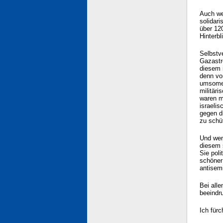
Auch we
solidari
über 12
Hinterb
Selbstv
Gazastr
diesem 
denn vo
umsomeh
militär
waren m
israelis
gegen di
zu schüt
Und wen
diesem 
Sie poli
schöner 
antisem
Bei all
beeindr
Ich für