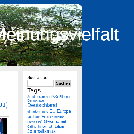
einungsvielfalt
Suche nach:
Tags
Arbeiterkammer (AK)
Bildung
Demokratie
JJ)
Deutschland
Europa
EU
elmadonmusic
Film
facebook
Forschung
Gesundheit
Fotos
FPÖ
Internet
Italien
Grüne
Journalismus