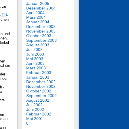
Januar 2005
s zu
Dezember 2004
April 2004
n
EU-
März 2004
ischen
Januar 2004
Dezember 2003
November 2003
gen und
Oktober 2003
ehen,
September 2003
Merkel
August 2003
Juli 2003
Juni 2003
Mai 2003
chen
April 2003
mal die
März 2003
Februar 2003
 der
Januar 2003
n den
Dezember 2002
November 2002
h -
Oktober 2002
as
September 2002
rei.
August 2002
Juli 2002
Juni 2002
Februar 2002
ren
Mai 2001
nd an
0
mann