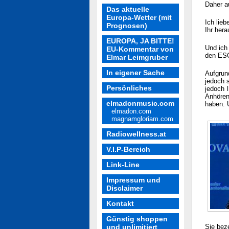
Daher a
Das aktuelle
Europa-Wetter (mit
Ich lie
Prognosen)
Ihr her
EUROPA, JA BITTE!
Und ich
EU-Kommentar von
den ESC
Elmar Leimgruber
In eigener Sache
Aufgrun
jedoch 
Persönliches
jedoch 
Anhören
elmadonmusic.com
haben. U
elmadon.com
magnamgloriam.com
Radiowellness.at
V.I.P-Bereich
Link-Line
Impressum und
Disclaimer
Kontakt
Günstig shoppen
und unlimitiert
Sie bez