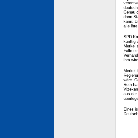
verantw
deutschl
Genau d
dann Sta
kann: Di
alle ih
SPD-Kan
künftig 
Merkel 
Falle e
Verhand
ihm wir
Merkel 
Regieru
wäre. O
Roth hat
Vizekan
aus der
überleg
Eines is
Deutsch