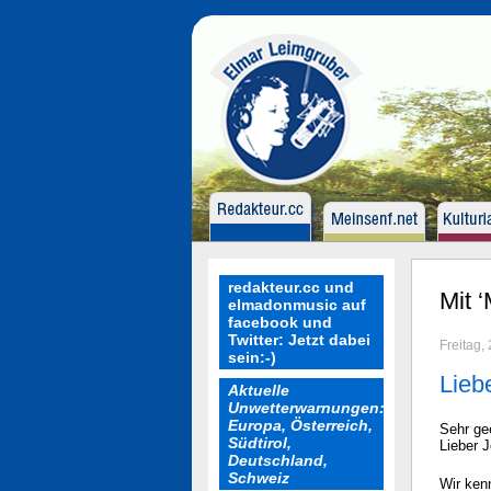
redakteur.cc und
Mit ‘
elmadonmusic auf
facebook und
Twitter: Jetzt dabei
Freitag,
sein:-)
Lieb
Aktuelle
Unwetterwarnungen:
Europa, Österreich,
Sehr ge
Südtirol,
Lieber J
Deutschland,
Schweiz
Wir ken