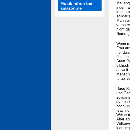
Mal abg
Musik hören bei
indem a
amazon.de
in den 
solidari
Mann ei
verboten
nicht g
Nemo (I
Wenn ma
Frau aus
nur dur
überlebt
Staat Pa
biblisch
an weit
Mensche
Israel v
Dass Si
und Ged
solidari
sympath
noch uns
-sachlic
Weise re
Aber ab
Völkerve
klar ge