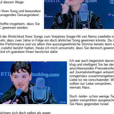
uf diesem Wege:
be Ihren Song und bewundere
ausragendes Gesangstalent.
 hoffte insgeheim, dass Sie
 gewinnen würden.
d der Ähnlichkeit Ihres Songs zum Vorjahres-Sieger-Hit von Nemo zweifelte i
sehr, dass zwei Jahre in Folge ein doch ähnlicher Song gewinnen könnte. Da 
Ihre Performance und vor allem ihre aussergewöhnliche Stimme bereits beim 
 zutiefst berührt hatten, freute ich mich umsomehr, dass Sie dennoch gewon
nd ich gratuliere Ihnen herzlichst dafür.
Ich war auch begeistert davon
klug und intelligent Sie bei der
anschliessenden Pressekonfe
auf Journalistenfragen antwort
sinngemäss zusammengefass
Liebe ist nie verschwendet: W
sollten nur Liebe versprühen,
niemals Hass.
Doch -leider- schon wenige T
später versprühten ausgerech
Sie Hass gegenüber Israel.
eichnen sich doch selbst als queer: