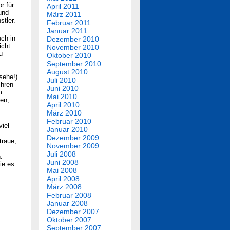
r für
April 2011
 und
März 2011
tler.
Februar 2011
Januar 2011
uch in
Dezember 2010
icht
November 2010
u
Oktober 2010
September 2010
August 2010
 sehe!)
Juli 2010
Ihren
Juni 2010
m
Mai 2010
uen,
April 2010
März 2010
Februar 2010
viel
Januar 2010
Dezember 2009
traue,
November 2009
Juli 2008
.
Juni 2008
ie es
Mai 2008
April 2008
März 2008
Februar 2008
Januar 2008
Dezember 2007
Oktober 2007
September 2007