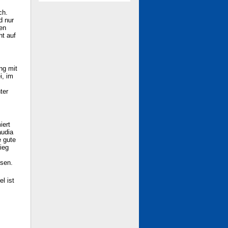
ch.
d nur
sen
ht auf
ng mit
i, im
ter
iert
audia
e gute
ieg
ssen.
l ist