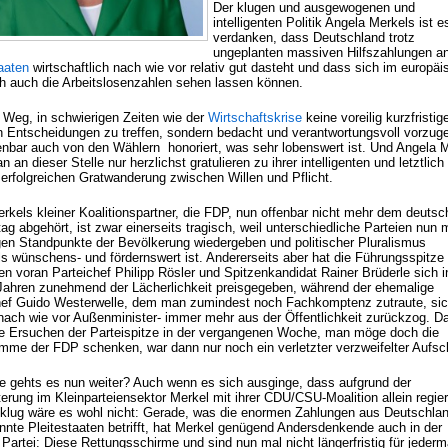
Der klugen und ausgewogenen und
intelligenten Politik Angela Merkels ist e
verdanken, dass Deutschland trotz
ungeplanten massiven Hilfszahlungen a
aaten
wirtschaftlich nach wie vor relativ gut dasteht und dass sich im europä
ch auch die Arbeitslosenzahlen sehen lassen können.
 Weg, in schwierigen Zeiten wie der
Wirtschaftskrise
keine voreilig kurzfristi
Entscheidungen zu treffen, sondern bedacht und verantwortungsvoll vorzug
fenbar auch von den Wählern honoriert, was sehr lobenswert ist. Und Angela 
 an dieser Stelle nur herzlichst gratulieren zu ihrer intelligenten und letztlich
 erfolgreichen Gratwanderung zwischen Willen und Pflicht.
rkels kleiner Koalitionspartner, die FDP, nun offenbar nicht mehr dem deuts
g abgehört, ist zwar einerseits tragisch, weil unterschiedliche Parteien nun 
tigen Standpunkte der Bevölkerung wiedergeben und politischer Pluralismus
ls wünschens- und fördernswert ist. Andererseits aber hat die Führungsspitze
en voran Parteichef Philipp Rösler und Spitzenkandidat Rainer Brüderle sich i
 Jahren zunehmend der Lächerlichkeit preisgegeben, während der ehemalige
hef Guido Westerwelle, dem man zumindest noch Fachkomptenz zutraute, sic
nach wie vor Außenminister- immer mehr aus der Öffentlichkeit zurückzog. D
e Ersuchen der Parteispitze in der vergangenen Woche, man möge doch die
imme der FDP schenken, war dann nur noch ein verletzter verzweifelter Aufsch
e gehts es nun weiter? Auch wenn es sich ausginge, dass aufgrund der
terung im Kleinparteiensektor Merkel mit ihrer CDU/CSU-Moalition allein regie
 klug wäre es wohl nicht: Gerade, was die enormen Zahlungen aus Deutschla
nnte Pleitestaaten betrifft, hat Merkel genügend Andersdenkende auch in der
Partei: Diese Rettungsschirme und sind nun mal nicht längerfristig für jeder