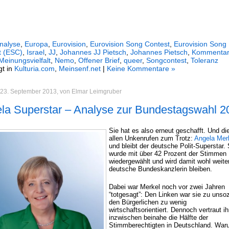
nalyse
,
Europa
,
Eurovision
,
Eurovision Song Contest
,
Eurovision Song
t (ESC)
,
Israel
,
JJ
,
Johannes JJ Pietsch
,
Johannes Pietsch
,
Kommentar
Meinungsvielfalt
,
Nemo
,
Offener Brief
,
queer
,
Songcontest
,
Toleranz
gt in
Kulturia.com
,
Meinsenf.net
|
Keine Kommentare »
 23. September 2013, von Elmar Leimgruber
la Superstar – Analyse zur Bundestagswahl 2
Sie hat es also erneut geschafft. Und di
allen Unkenrufen zum Trotz:
Angela Mer
und bleibt der deutsche Polit-Superstar. 
wurde mit über 42 Prozent der Stimmen
wiedergewählt und wird damit wohl weite
deutsche Bundeskanzlerin bleiben.
Dabei war Merkel noch vor zwei Jahren
“totgesagt”: Den Linken war sie zu unsoz
den Bürgerlichen zu wenig
wirtschaftsorientiert. Dennoch vertraut ih
inzwischen beinahe die Hälfte der
Stimmberechtigten in Deutschland. Wa