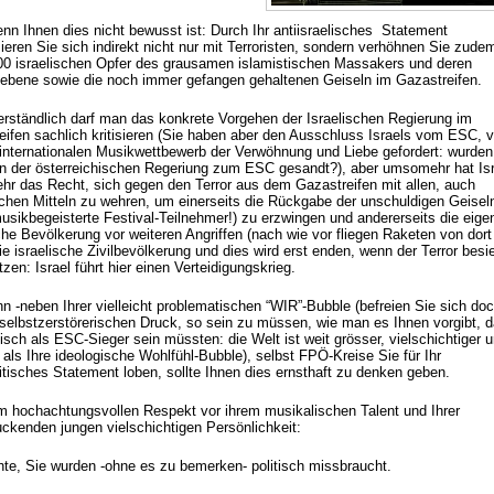
nn Ihnen dies nicht bewusst ist: Durch Ihr antiisraelisches Statement
sieren Sie sich indirekt nicht nur mit Terroristen, sondern verhöhnen Sie zude
00 israelischen Opfer des grausamen islamistischen Massakers und deren
liebene sowie die noch immer gefangen gehaltenen Geiseln im Gazastreifen.
erständlich darf man das konkrete Vorgehen der Israelischen Regierung im
eifen sachlich kritisieren (Sie haben aber den Ausschluss Israels vom ESC, 
internationalen Musikwettbewerb der Verwöhnung und Liebe gefordert: wurden
n der österreichischen Regeriung zum ESC gesandt?), aber umsomehr hat Isr
r das Recht, sich gegen den Terror aus dem Gazastreifen mit allen, auch
ischen Mitteln zu wehren, um einerseits die Rückgabe der unschuldigen Geiseln
usikbegeisterte Festival-Teilnehmer!) zu erzwingen und andererseits die eige
che Bevölkerung vor weiteren Angriffen (nach wie vor fliegen Raketen von dort
e israelische Zivilbevölkerung und dies wird erst enden, wenn der Terror besie
zen: Israel führt hier einen Verteidigungskrieg.
n -neben Ihrer vielleicht problematischen “WIR”-Bubble (befreien Sie sich do
selbstzerstörerischen Druck, so sein zu müssen, wie man es Ihnen vorgibt, 
tisch als ESC-Sieger sein müssten: die Welt ist weit grösser, vielschichtiger 
als Ihre ideologische Wohlfühl-Bubble), selbst FPÖ-Kreise Sie für Ihr
itisches Statement loben, sollte Ihnen dies ernsthaft zu denken geben.
em hochachtungsvollen Respekt vor ihrem musikalischen Talent und Ihrer
uckenden jungen vielschichtigen Persönlichkeit:
chte, Sie wurden -ohne es zu bemerken- politisch missbraucht.