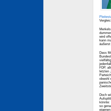
Pleitest
Verglei
Merkels
dummen 
wird of
kann man
äußerst
Dass Me
Bundesta
vielfäl
jedenfal
FDP, all
letzten
Parteic
obwohl 
panisch
Zweitst
Doch wi
Aufsplit
könnte:
so gena
eigenen 