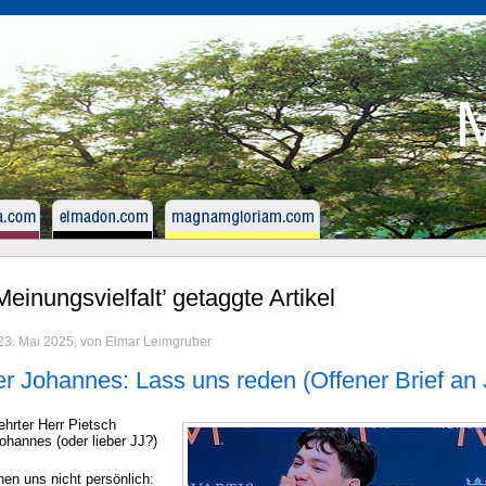
M
Meinungsvielfalt’ getaggte Artikel
 23. Mai 2025, von Elmar Leimgruber
er Johannes: Lass uns reden (Offener Brief an 
ehrter Herr Pietsch
ohannes (oder lieber JJ?)
nen uns nicht persönlich: