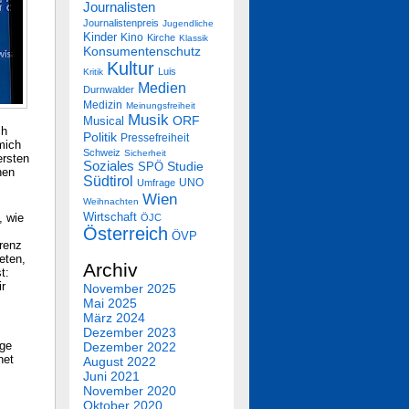
Journalisten
Journalistenpreis
Jugendliche
Kinder
Kino
Kirche
Klassik
Konsumentenschutz
Kultur
Luis
Kritik
Medien
Durnwalder
Medizin
Meinungsfreiheit
Musik
Musical
ORF
ch
Politik
Pressefreiheit
mich
Schweiz
Sicherheit
ersten
Soziales
SPÖ
Studie
nen
Südtirol
UNO
Umfrage
Wien
Weihnachten
Wirtschaft
, wie
ÖJC
Österreich
ÖVP
renz
eten,
Archiv
t:
ir
November 2025
Mai 2025
März 2024
Dezember 2023
age
Dezember 2022
net
August 2022
Juni 2021
November 2020
Oktober 2020