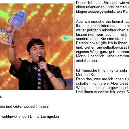
Daher: Ich halte Sie nach wie vo
einen talentierten, intelligenten
klugen aussergewöhnlichen Küns
Aber ich ersuche Sie hiermit -a
Ihrem eigenen Interesse- sich n
weiter politisch missbrauchen z
lassen (von wem auch immer),
sondern seien Sie eine starke
Persönlichkeit (die ich in Ihnen
und: Gehen Sie selbstbewusst 
eigenen Weg, ganz getreu Ihre
Motto: Unendlich Liebe verstre
anstatt Hass.
Ich wünsche Ihnen hierfür sehr 
Mut und Kraft:
Denn das, was me ich Ihnen zu
schaffen nicht viele. Aber diese
Wenigen sind aussergewöhnlich
Und Ihnen wünsche ich, dass S
n.
iebe und Gute. wünscht Ihnen:
hr wohlmwollender) Elmar Leimgruber