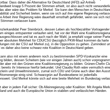
ortbar. Dass daher die Alternative für Deutschland (AFD) auf Anhieb
andweit knapp 5 Prozent der Stimmen erhielt, ist also auch nicht verwunderli
as aber wäre das Problem für Merkel: Sie kann den Menschen in Deutschlan
bilität und Sicherheit bieten, wenn sie sich auf ihre eigene Regierung verlas
e Arbeit ihrer Regierung wäre dauerhaft ernsthaft gefährdet, wenn sie sich nic
re Stimmen verlassen kann.
zlerkandidat Peer Steinbrück, dessen Leben als hochbezahlter Vortragender
um einiges entspannter verlaufen wird, hat vor der Wahl eine Koalitionsregieru
ausgeschlossen und tat es auch nach der Wahl, ja empfahl sogar seiner Parte
iner absoluten Mehrheit für CDU/CSU (bezüglich PKW-Maut kommen da harte
lungen mit der CSU auf Merkel zu), in die Opposition zu gehen. Zumindest un
d es daher also keine schwarz-rote Koalition in Deutschland geben.
kann also mit einem anderem noch zu bestimmenden SPD-Vizekanzler eine
ng bilden, dessen Scheitern (wie vor einigen Jahren auch) schon vorprogramm
der aber mit den Grünen eine Koalitionsregierung zu bilden. Grünen-Chefin Cl
 bereits ihr Interesse hierfür bekundet. Und Claudia Roth wäre vermutlich ein
zlerin und Umweltministerin, zumal sich CDU und Grüne auch über den Ausst
 Atomenergie einig sind. Schwarzgrün auf Bundesebene ist jedenfalls
enswert. Und Merkel könnte sich auf eine breite Mehrheit im Bundestag verla
t aber in jedem Fall sicher: Ob Alleinregierung oder Koalition: Mit Angela Merke
land und auch die Europäische Union in stabilen und verlässlichen Händen.