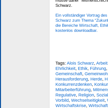
müsse daher “Mitmenschlichke
Schwarz.
Ein vollständiger Vortrag de
Schwarz zum Thema “Zukunfts
die Bereiche Wirtschaft, Ethi
kostenlos downloadbar.
Tags:
Alois Schwarz
,
Arbeit
Ehrlichkeit
,
Ethik
,
Führung
Gemeinschaft
,
Gemeinwoh
Herausforderung
,
Herde
,
H
Konkurrenzdenken
,
Konkur
Mitarbeiterführung
,
Mitmens
Regulative
,
Religion
,
Sozia
Vorbild
,
Wechselseitigkeit
,
Wirtschaftskrise
,
Wirtschaf