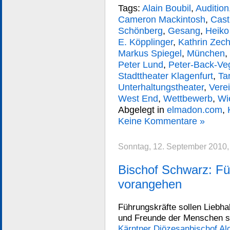
Tags:
Alain Boubil
,
Audition
Cameron Mackintosh
,
Cast
Schönberg
,
Gesang
,
Heiko
E. Köpplinger
,
Kathrin Zec
Markus Spiegel
,
München
,
Peter Lund
,
Peter-Back-Ve
Stadttheater Klagenfurt
,
Ta
Unterhaltungstheater
,
Vere
West End
,
Wettbewerb
,
Wi
Abgelegt in
elmadon.com
,
Keine Kommentare »
Sonntag, 12. September 2010,
Bischof Schwarz: Füh
vorangehen
Führungskräfte sollen Liebh
und Freunde der Menschen se
Kärntner Diözesanbischof Al