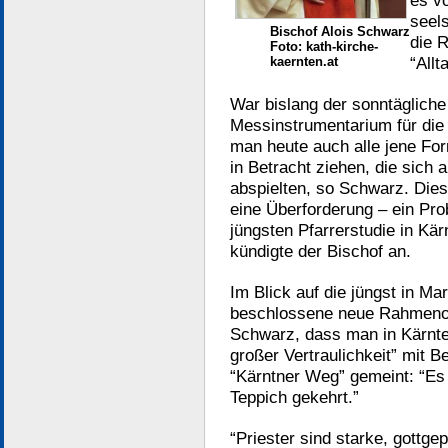
es v
seel
Bischof Alois Schwarz
die 
Foto: kath-kirche-
“Allt
kaernten.at
War bislang der sonntägliche
Messinstrumentarium für die
man heute auch alle jene F
in Betracht ziehen, die sich
abspielten, so Schwarz. Dies 
eine Überforderung – ein Pr
jüngsten Pfarrerstudie in K
kündigte der Bischof an.
Im Blick auf die jüngst in Ma
beschlossene neue Rahmeno
Schwarz, dass man in Kärnte
großer Vertraulichkeit” mit 
“Kärntner Weg” gemeint: “Es 
Teppich gekehrt.”
“Priester sind starke, gottge