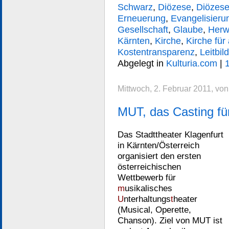
Schwarz
,
Diözese
,
Diözese
Erneuerung
,
Evangelisieru
Gesellschaft
,
Glaube
,
Herw
Kärnten
,
Kirche
,
Kirche für 
Kostentransparenz
,
Leitbild
Abgelegt in
Kulturia.com
|
Mittwoch, 2. Februar 2011, vo
MUT, das Casting fü
Das Stadttheater Klagenfurt
in Kärnten/Österreich
organisiert den ersten
österreichischen
Wettbewerb für
m
usikalisches
U
nterhaltungs
t
heater
(Musical, Operette,
Chanson). Ziel von MUT ist