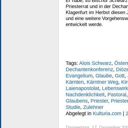
Er habe, so Bischof Schwarz,
Priesterrat und in der Dech
Klagenfurt im Herbst diesen J
und eine weitere Vorgehensw
entwickelt werde.
Tags:
Alois Schwarz
,
Öster
Dechantenkonferenz
,
Diöz
Evangelium
,
Glaube
,
Gott
,
Kärnten
,
Kärntner Weg
,
Ki
Laienapostolat
,
Lebenswirkl
Nachdenklichkeit
,
Pastoral
Glaubens
,
Priester
,
Priester
Studie
,
Zulehner
Abgelegt in
Kulturia.com
|
Donnerstag, 17. Dezember 200