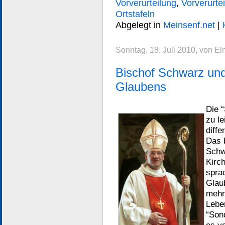
Vorverurteilung
,
Vorverurte
Ortstafeln
Abgelegt in
Meinsenf.net
|
Sonntag, 18. Juli 2010, von E
Bischof Schwarz und 
Glaubens
Die 
zu l
diffe
Das 
Schw
Kirc
spra
Glau
mehr 
Leben
“Son