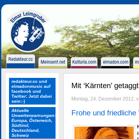
redakteur.cc und
Mit ‘Kärnten’ getaggt
elmadonmusic auf
facebook und
Twitter: Jetzt dabei
Montag, 24. Dezember 2012, 
sein:-)
Aktuelle
Frohe und friedlich
Unwetterwarnungen:
Europa, Österreich,
Südtirol,
Deutschland,
Schweiz