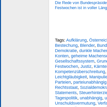
Die Rede von Bundespräsiden
Festwochen ist in voller Läng
Tags:
Aufklärung
,
Österreic
Bestechung
,
Blender
,
Bund
Demokratie
,
dunkle Mache
Konten
,
geheime Machensc
Gesellschaftssystem
,
Grun
Festwochen
,
Justiz
,
Kärnte
Kompetenzüberschreitung
Leichtgläubigkeit
,
Manipulie
Parteien
,
parteiunabhängig
Rechtsstaat
,
Sozialdemokr
Statements
,
Steuerhinterz
Tagespolitik
,
unabhängig
,
u
Unschuldsvermutung
,
Verf