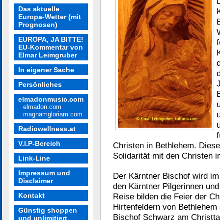
Das aktuelle
Europa-Wetter (mit
Prognosen)
EUROPA, JA BITTE!
EU-Kommentar von
Elmar Leimgruber
In eigener Sache
Persönliches
elmadonmusic.com
elmadon.com
magnamgloriam.com
Radiowellness.at
V.I.P-Bereich
Christen in Bethlehem. Diese
Solidarität mit den Christen
Link-Line
Impressum und
Der Kärntner Bischof wird im
Disclaimer
den Kärntner Pilgerinnen und
Kontakt
Reise bilden die Feier der C
Hirtenfeldern von Bethlehe
Günstig shoppen
Bischof Schwarz am Christta
und unlimitiert