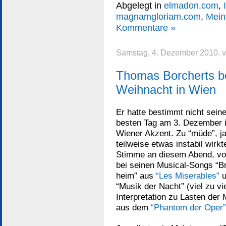
Abgelegt in
elmadon.com
,
magnamgloriam.com
,
Mein
Kommentare »
Samstag, 4. Dezember 2010, 
Thomas Borcherts be
Weihnacht in Wien
Er hatte bestimmt nicht sein
besten Tag am 3. Dezember 
Wiener Akzent. Zu “müde”, j
teilweise etwas instabil wirkt
Stimme an diesem Abend, vo
bei seinen Musical-Songs “Br
heim” aus
“Les Miserables”
u
“Musik der Nacht” (viel zu vi
Interpretation zu Lasten der 
aus dem
“Phantom der Oper”