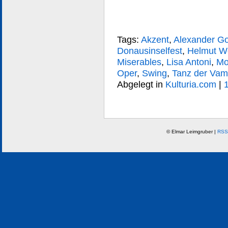
Tags:
Akzent
,
Alexander G
Donausinselfest
,
Helmut Wö
Miserables
,
Lisa Antoni
,
Mo
Oper
,
Swing
,
Tanz der Vam
Abgelegt in
Kulturia.com
|
© Elmar Leimgruber |
RSS 