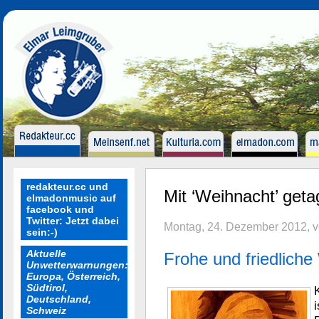
redakteur.cc und
Mit ‘Weihnacht’ getag
elmadonmusic auf
facebook und
Twitter: Jetzt dabei
Montag, 24. Dezember 2012, 
sein:-)
Aktuelle
Frohe und friedlich
Unwetterwarnungen:
Europa, Österreich,
Südtirol,
Deutschland,
Schweiz