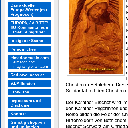
Das aktuelle
Europa-Wetter (mit
Prognosen)
EUROPA, JA BITTE!
EU-Kommentar von
Elmar Leimgruber
In eigener Sache
Persönliches
elmadonmusic.com
elmadon.com
magnamgloriam.com
Radiowellness.at
V.I.P-Bereich
Christen in Bethlehem. Diese
Solidarität mit den Christen
Link-Line
Impressum und
Der Kärntner Bischof wird im
Disclaimer
den Kärntner Pilgerinnen und
Kontakt
Reise bilden die Feier der C
Hirtenfeldern von Bethlehe
Günstig shoppen
Bischof Schwarz am Christta
und unlimitiert