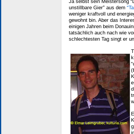
Ja selbst sein Meistersong “
unstillbare Gier” aus dem
“Ta
weniger kraftvoll und energi
gewohnt bin. Aber das Intere
einigen Jahren beim Donauins
tatsächlich auch nach wie vo
schlechtesten Tag singt er un
T
k
“
(
K
e
d
t
w
E
K
g
i