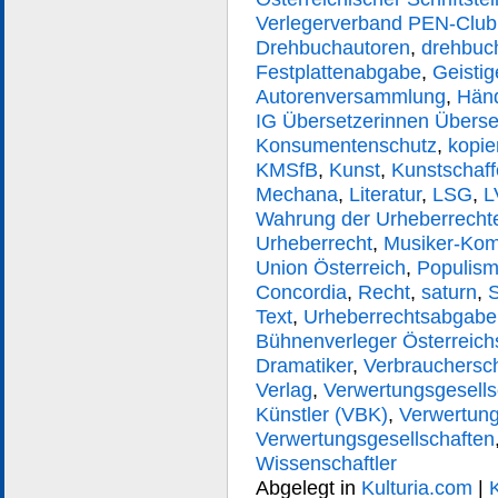
Verlegerverband PEN-Club 
Drehbuchautoren
,
drehbu
Festplattenabgabe
,
Geisti
Autorenversammlung
,
Hän
IG Übersetzerinnen Überse
Konsumentenschutz
,
kopie
KMSfB
,
Kunst
,
Kunstschaf
Mechana
,
Literatur
,
LSG
,
L
Wahrung der Urheberrecht
Urheberrecht
,
Musiker-Kom
Union Österreich
,
Populis
Concordia
,
Recht
,
saturn
,
S
Text
,
Urheberrechtsabgabe
Bühnenverleger Österreich
Dramatiker
,
Verbrauchersc
Verlag
,
Verwertungsgesells
Künstler (VBK)
,
Verwertung
Verwertungsgesellschaften
Wissenschaftler
Abgelegt in
Kulturia.com
|