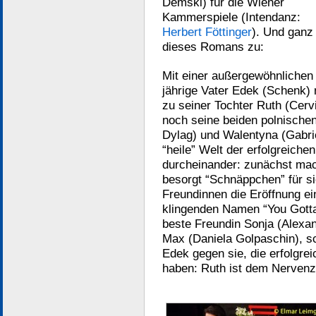
Demski) für die Wiener
Kammerspiele (Intendanz:
Herbert Föttinger
). Und ganz 
dieses Romans zu:
Mit einer außergewöhnlichen 
jährige Vater Edek (Schenk) 
zu seiner Tochter Ruth (Cerv
noch seine beiden polnische
Dylag) und Walentyna (Gabrie
“heile” Welt der erfolgreich
durcheinander: zunächst mach
besorgt “Schnäppchen” für si
Freundinnen die Eröffnung e
klingenden Namen “You Gotta 
beste Freundin Sonja (Alexa
Max (Daniela Golpaschin), s
Edek gegen sie, die erfolgre
haben: Ruth ist dem Nerve