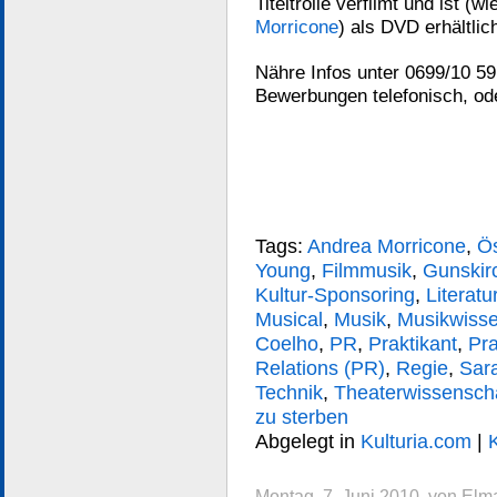
Titeltrolle verfilmt und ist (w
Morricone
) als DVD erhältlic
Nähre Infos unter 0699/10 59
Bewerbungen telefonisch, od
Tags:
Andrea Morricone
,
Ös
Young
,
Filmmusik
,
Gunskir
Kultur-Sponsoring
,
Literatu
Musical
,
Musik
,
Musikwisse
Coelho
,
PR
,
Praktikant
,
Pra
Relations (PR)
,
Regie
,
Sara
Technik
,
Theaterwissensch
zu sterben
Abgelegt in
Kulturia.com
|
Montag, 7. Juni 2010, von Elm