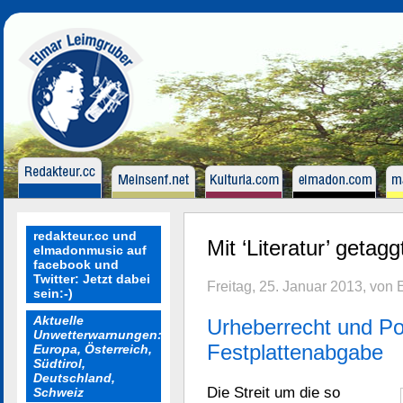
redakteur.cc und
Mit ‘Literatur’ getagg
elmadonmusic auf
facebook und
Twitter: Jetzt dabei
Freitag, 25. Januar 2013, von
sein:-)
Aktuelle
Urheberrecht und Po
Unwetterwarnungen:
Festplattenabgabe
Europa, Österreich,
Südtirol,
Deutschland,
Die Streit um die so
Schweiz