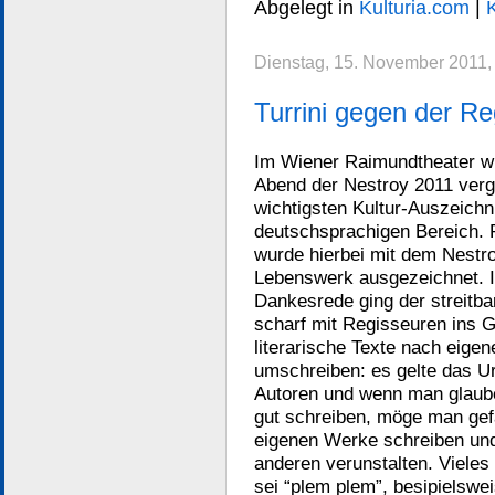
Abgelegt in
Kulturia.com
|
Dienstag, 15. November 2011,
Turrini gegen der Re
Im Wiener Raimundtheater w
Abend der Nestroy 2011 verg
wichtigsten Kultur-Auszeich
deutschsprachigen Bereich. P
wurde hierbei mit dem Nestro
Lebenswerk ausgezeichnet. I
Dankesrede ging der streitba
scharf mit Regisseuren ins G
literarische Texte nach eig
umschreiben: es gelte das U
Autoren und wenn man glaub
gut schreiben, möge man gefä
eigenen Werke schreiben un
anderen verunstalten. Vieles
sei “plem plem”, besipielswe