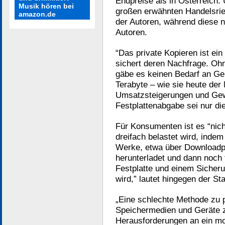
Endpreise als in Österreich.
Musik hören bei
großen erwähnten Handelsrie
amazon.de
der Autoren, während diese n
Autoren.
“Das private Kopieren ist e
sichert deren Nachfrage. Oh
gäbe es keinen Bedarf an Ge
Terabyte – wie sie heute der 
Umsatzsteigerungen und Gewi
Festplattenabgabe sei nur di
Für Konsumenten ist es “nic
dreifach belastet wird, inde
Werke, etwa über Downloadpl
herunterladet und dann noch 
Festplatte und einem Sicher
wird,” lautet hingegen der S
„Eine schlechte Methode zu 
Speichermedien und Geräte zu
Herausforderungen an ein mo