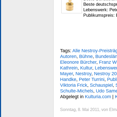
Beste deutschspr
Lebenswerk: Pete
Publikumspreis: 
Tags:
Alle Nestroy-Preisträ
Autoren
,
Bühne
,
Bundeslän
Eleonore Bürcher
,
Franz Wi
Kathrein
,
Kultur
,
Lebenswe
Mayer
,
Nestroy
,
Nestroy 2
Handke
,
Peter Turrini
,
Publ
Viktoria Frick
,
Schauspiel
,
Schulte-Michels
,
Udo Same
Abgelegt in
Kulturia.com
|
Sonntag, 8. Mai 2011, von Elm