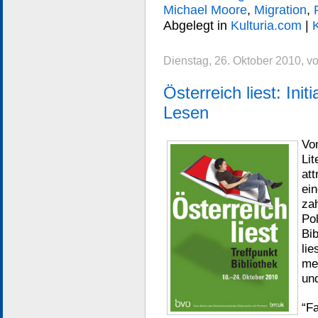
Michael Moore
,
Migration
,
Abgelegt in
Kulturia.com
|
Dienstag, 26. Oktober 2010, v
Österreich liest: Ini
Lesen
Vo
Lit
at
ei
zah
Pol
Bib
lie
me
un
“Fa