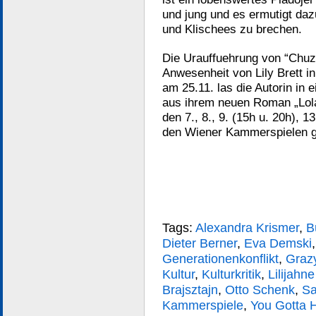
und jung und es ermutigt daz
und Klischees zu brechen.
Die Urauffuehrung von “Chuz
Anwesenheit von Lily Brett i
am 25.11. las die Autorin in 
aus ihrem neuen Roman „Lola
den 7., 8., 9. (15h u. 20h), 
den Wiener Kammerspielen g
Tags:
Alexandra Krismer
,
B
Dieter Berner
,
Eva Demski
Generationenkonflikt
,
Graz
Kultur
,
Kulturkritik
,
Lilijahne
Brajsztajn
,
Otto Schenk
,
Sa
Kammerspiele
,
You Gotta 