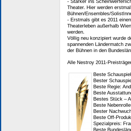
- Stärker ins Scheinwerferlic
Theater. Hier werden erstmals
Bühnen/Ensembles/SolistInne
- Erstmals gibt es 2011 ein
Theaterleben außerhalb Wien
werden.
Völlig neu konzipiert wurde 
spannenden Ländermatch zwi
der Bühnen in den Bundeslän
Alle Nestroy 2011-Preisträger
Beste Schauspiele
Bester Schauspi
Beste Regie: And
Beste Ausstattu
Bestes Stück – A
Beste Nebenroll
Bester Nachwuch
Beste Off-Produ
Spezialpreis: Fr
Beste Bundesländ