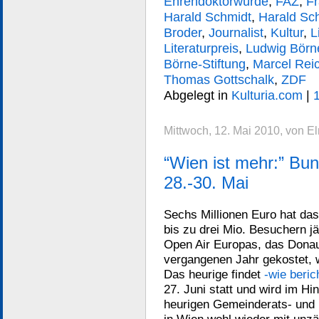
Ehrendoktorwürde
,
FAZ
,
Fr
Harald Schmidt
,
Harald Sc
Broder
,
Journalist
,
Kultur
,
L
Literaturpreis
,
Ludwig Börn
Börne-Stiftung
,
Marcel Rei
Thomas Gottschalk
,
ZDF
Abgelegt in
Kulturia.com
|
Mittwoch, 12. Mai 2010, von E
“Wien ist mehr:” Bu
28.-30. Mai
Sechs Millionen Euro hat das
bis zu drei Mio. Besuchern jä
Open Air Europas, das Donau
vergangenen Jahr gekostet, w
Das heurige findet
-wie beric
27. Juni statt und wird im Hin
heurigen Gemeinderats- und
in Wien wohl wieder mit unzä