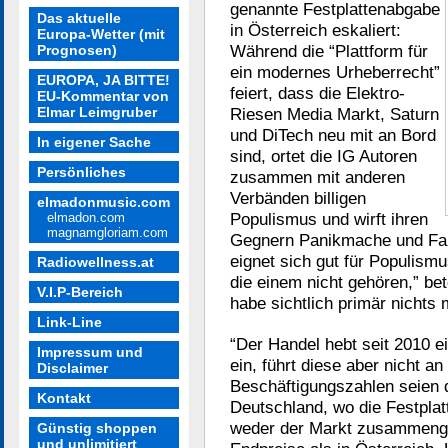
genannte Festplattenabgabe
Das aktuelle
in Österreich eskaliert:
Europa-Wetter (mit
Während die “Plattform für
Prognosen)
ein modernes Urheberrecht”
EUROPA, JA BITTE!
feiert, dass die Elektro-
EU-Kommentar von
Elmar Leimgruber
Riesen Media Markt, Saturn
und DiTech neu mit an Bord
In eigener Sache
sind, ortet die IG Autoren
Persönliches
zusammen mit anderen
Verbänden billigen
elmadonmusic.com
Populismus und wirft ihren
elmadon.com
magnamgloriam.com
Gegnern Panikmache und Fal
eignet sich gut für Populism
Radiowellness.at
die einem nicht gehören,” bet
V.I.P-Bereich
habe sichtlich primär nichts 
Link-Line
“Der Handel hebt seit 2010 e
Impressum und
ein, führt diese aber nicht a
Disclaimer
Beschäftigungszahlen seien 
Kontakt
Deutschland, wo die Festplat
weder der Markt zusammeng
Günstig shoppen
und unlimitiert