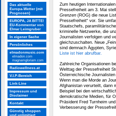
Zum heutigen Internationalen
Das aktuelle
Europa-Wetter (mit
Pressefreiheit am 3. Mai stel
Prognosen)
Grenzen
(ROG) die neue List
Pressefreiheit“ vor. Sie umfa
EUROPA, JA BITTE!
EU-Kommentar von
Staatschefs, paramilitärisch
Elmar Leimgruber
kriminelle Netzwerke, die un
Journalisten verfolgen und 
In eigener Sache
gleichzuschalten. Neue „Fein
Persönliches
sind demnach Ägypten, Syri
elmadonmusic.com
Liste ist hier abrufbar.
elmadon.com
magnamgloriam.com
Zahlreiche Organisationen b
Radiowellness.at
Welttag der Pressefreiheit St
Österreichische Journalisten 
V.I.P-Bereich
Wenn man die Morde an Journ
Link-Line
Afghanistan verurteilt, dan
Beispiel bei den wirtschaftl
Impressum und
Disclaimer
demokratische Medien, für O
Präsident Fred Turnheim und 
Kontakt
Verbesserung der Pressefreih
Günstig shoppen
und unlimitiert