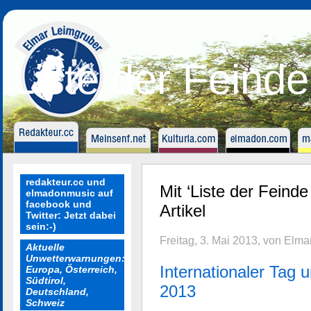
Liste der Feinde
redakteur.cc und
Mit ‘Liste der Feinde
elmadonmusic auf
facebook und
Artikel
Twitter: Jetzt dabei
sein:-)
Freitag, 3. Mai 2013, von Elm
Aktuelle
Unwetterwarnungen:
Internationaler Tag 
Europa, Österreich,
Südtirol,
2013
Deutschland,
Schweiz