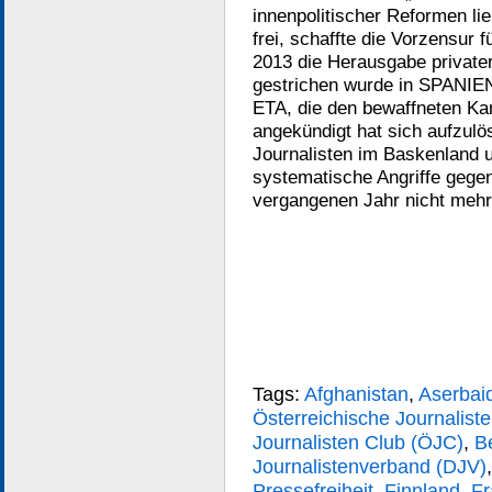
innenpolitischer Reformen lie
frei, schaffte die Vorzensur f
2013 die Herausgabe privater
gestrichen wurde in SPANIEN
ETA, die den bewaffneten Ka
angekündigt hat sich aufzul
Journalisten im Baskenland u
systematische Angriffe gege
vergangenen Jahr nicht mehr
Tags:
Afghanistan
,
Aserbai
Österreichische Journalist
Journalisten Club (ÖJC)
,
B
Journalistenverband (DJV)
Pressefreiheit
,
Finnland
,
Fr