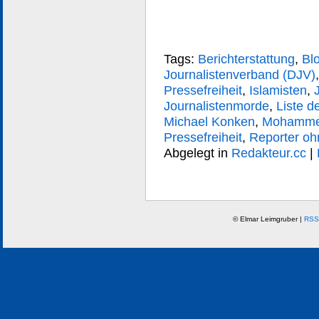
Tags:
Berichterstattung
,
Bl
Journalistenverband (DJV)
Pressefreiheit
,
Islamisten
,
Journalistenmorde
,
Liste d
Michael Konken
,
Mohammed
Pressefreiheit
,
Reporter o
Abgelegt in
Redakteur.cc
|
© Elmar Leimgruber |
RSS 