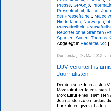
Presse
,
GPA-djp
,
Informati
Pressefreiheit
,
Italien
,
Jour
der Pressefreiheit
,
Malediv
Niederlande
,
Norwegen
,
ob
Pressefreiheit
,
Pressefreih
Reporter ohne Grenzen (
Spanien
,
Syrien
,
Thomas Kr
Abgelegt in
Redakteur.cc
|
Donnerstag, 24. Mai 2012, vo
DJV verurteilt islam
Journalisten
Der deutsche Journalisten Ve
Mordaufruf an Journalisten. 
Mordaufruf eines Islamisten 
Journalisten zu ermorden, 
Karikaturen gezeigt hätten.