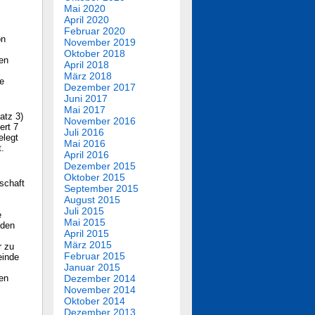
Mai 2020
April 2020
Februar 2020
on
November 2019
Oktober 2018
en
April 2018
März 2018
se
Dezember 2017
Juni 2017
Mai 2017
atz 3)
November 2016
ert 7
Juli 2016
elegt
Mai 2016
t.
April 2016
Dezember 2015
Oktober 2015
schaft
September 2015
August 2015
Juli 2015
e
Mai 2015
 den
April 2015
März 2015
r zu
Februar 2015
einde
Januar 2015
en
Dezember 2014
November 2014
Oktober 2014
Dezember 2013