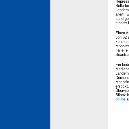
Repress
Rolle b
Ländern
allem, w
Land ge
stärker 
Einen A
von 62 
zensier
Monaten
Fälle l
Beantra
Ein bed
Mediens
Ländern
Demonst
Machtha
erstickt
Überwie
Bilanz i
online
a