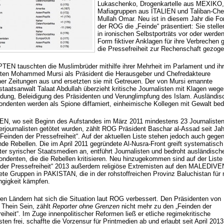
Lukaschenko, Drogenkartelle aus MEXIKO,
Mafiagruppen aus ITALIEN und Taliban-Che
Mullah Omar. Neu ist in diesem Jahr die Fo
der ROG die „Feinde“ präsentiert: Sie stelle
in ironischen Selbstporträts vor oder werden
Form fiktiver Anklagen für ihre Verbrechen 
die Pressefreiheit zur Rechenschaft gezoge
TEN tauschten die Muslimbrüder mithilfe ihrer Mehrheit im Parlament und ih
ten Mohammed Mursi als Präsident die Herausgeber und Chefredakteure
cher Zeitungen aus und ersetzten sie mit Getreuen. Der von Mursi ernannte
staatsanwalt Talaat Abdullah überzieht kritische Journalisten mit Klagen weg
dung, Beleidigung des Präsidenten und Verunglimpfung des Islam. Ausländis
ondenten werden als Spione diffamiert, einheimische Kollegen mit Gewalt bed
EN, wo seit Beginn des Aufstandes im März 2011 mindestens 23 Journaliste
erjournalisten getötet wurden, zählt ROG Präsident Baschar al-Assad seit Ja
Feinden der Pressefreiheit“. Auf der aktuellen Liste stehen jedoch auch gegen
de Rebellen. Die im April 2011 gegründete Al-Nusra-Front greift systematisch
ter syrischer Staatsmedien an, entführt Journalisten und bedroht ausländisch
ondenten, die die Rebellen kritisieren. Neu hinzugekommen sind auf der Liste
 der Pressefreiheit“ 2013 außerdem religiöse Extremisten auf den MALEDIVE
ete Gruppen in PAKISTAN, die in der rohstoffreichen Provinz Baluchistan für
gigkeit kämpfen.
ren Ländern hat sich die Situation laut ROG verbessert. Den Präsidenten von
Thein Sein, zählt
Reporter ohne Grenzen
nicht mehr zu den „Feinden der
eiheit“. Im Zuge innenpolitischer Reformen ließ er etliche regimekritische
sten frei, schaffte die Vorzensur für Printmedien ab und erlaubt seit April 2013