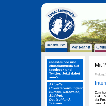
redakteur.cc und
Mit ‘
elmadonmusic auf
facebook und
Twitter: Jetzt dabei
Freitag,
sein:-)
Inte
Aktuelle
Unwetterwarnungen:
Europa, Österreich,
Zum heu
Südtirol,
stellt
Re
Deutschland,
der Pres
Schweiz
paramil