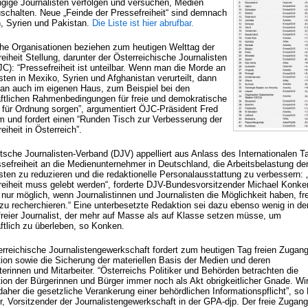
gige Journalisten verfolgen und versuchen, Medien
uschalten. Neue „Feinde der Pressefreiheit“ sind demnach
, Syrien und Pakistan.
Die Liste ist hier abrufbar.
che Organisationen beziehen zum heutigen Welttag der
eiheit Stellung, darunter der Österreichische Journalisten
C): “Pressefreiheit ist unteilbar. Wenn man die Morde an
sten in Mexiko, Syrien und Afghanistan verurteilt, dann
n auch im eigenen Haus, zum Beispiel bei den
aftlichen Rahmenbedingungen für freie und demokratische
 für Ordnung sorgen”, argumentiert ÖJC-Präsident Fred
m und fordert einen “Runden Tisch zur Verbesserung der
eiheit in Österreich”.
tsche Journalisten-Verband (DJV) appelliert aus Anlass des Internationalen T
ssefreiheit an die Medienunternehmer in Deutschland, die Arbeitsbelastung de
sten zu reduzieren und die redaktionelle Personalausstattung zu verbessern: 
reiheit muss gelebt werden“, forderte DJV-Bundesvorsitzender Michael Konke
 nur möglich, wenn Journalistinnen und Journalisten die Möglichkeit haben, fr
h zu recherchieren.“ Eine unterbesetzte Redaktion sei dazu ebenso wenig in de
 freier Journalist, der mehr auf Masse als auf Klasse setzen müsse, um
ftlich zu überleben, so Konken.
erreichische Journalistengewerkschaft fordert zum heutigen Tag freien Zugan
tion sowie die Sicherung der materiellen Basis der Medien und deren
terinnen und Mitarbeiter. “Österreichs Politiker und Behörden betrachten die
tion der Bürgerinnen und Bürger immer noch als Akt obrigkeitlicher Gnade. Wi
daher die gesetzliche Verankerung einer behördlichen Informationspflicht”, so
, Vorsitzender der Journalistengewerkschaft in der GPA-djp. Der freie Zugang