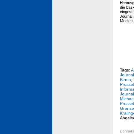
Herausg
die bas
eingest
Journal
Medien 
Tags:
A
Journal
Birma
,
Pressef
Informa
Journal
Michae
Pressef
Grenze
Kraling
Abgele
Donners