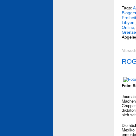
Tags:
A
Blogge
Freihei
Libyen
Online
Grenze
Abgele
Mittwoch
ROG:
Foto: R
Journali
Machens
Gruppen
diktato
sich se
Die höc
Mexiko 
ermorde