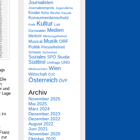
Journalisten
Journalistenpreis
Jugendliche
Kinder
Kino
Kirche
Klassik
Konsumentenschutz
Kultur
Luis
Kritik
Medien
Durnwalder
Medizin
Meinungsfreiheit
Musik
Musical
ORF
Politik
Pressefreiheit
Schweiz
Sicherheit
Soziales
SPÖ
Studie
Südtirol
UNO
Umfrage
Wien
Weihnachten
ags
Wirtschaft
r
ÖJC
Österreich
„Die
ÖVP
n.
ei und
Archiv
r Lage
November 2025
Mai 2025
März 2024
g zu
Dezember 2023
Dezember 2022
August 2022
r
Juni 2021
 Franz
November 2020
 zur
Oktober 2020