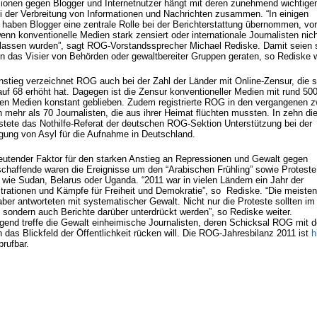
ionen gegen Blogger und Internetnutzer hängt mit deren zunehmend wichtige
ei der Verbreitung von Informationen und Nachrichten zusammen. “In einigen
 haben Blogger eine zentrale Rolle bei der Berichterstattung übernommen, vor
enn konventionelle Medien stark zensiert oder internationale Journalisten nich
lassen wurden”, sagt ROG-Vorstandssprecher Michael Rediske. Damit seien 
in das Visier von Behörden oder gewaltbereiter Gruppen geraten, so Rediske w
nstieg verzeichnet ROG auch bei der Zahl der Länder mit Online-Zensur, die s
auf 68 erhöht hat. Dagegen ist die Zensur konventioneller Medien mit rund 50
ten Medien konstant geblieben. Zudem registrierte ROG in den vergangenen z
 mehr als 70 Journalisten, die aus ihrer Heimat flüchten mussten. In zehn di
eistete das Nothilfe-Referat der deutschen ROG-Sektion Unterstützung bei der
gung von Asyl für die Aufnahme in Deutschland.
eutender Faktor für den starken Anstieg an Repressionen und Gewalt gegen
chaffende waren die Ereignisse um den “Arabischen Frühling” sowie Proteste
 wie Sudan, Belarus oder Uganda. “2011 war in vielen Ländern ein Jahr der
rationen und Kämpfe für Freiheit und Demokratie”, so Rediske. “Die meisten
ber antworteten mit systematischer Gewalt. Nicht nur die Proteste sollten i
, sondern auch Berichte darüber unterdrückt werden”, so Rediske weiter.
gend treffe die Gewalt einheimische Journalisten, deren Schicksal ROG mit d
n das Blickfeld der Öffentlichkeit rücken will. Die ROG-Jahresbilanz 2011 ist
h
brufbar.