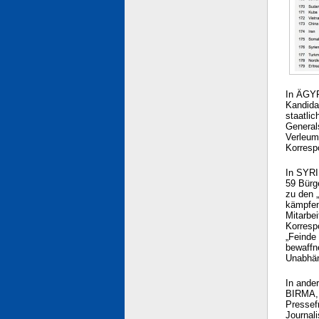
In ÄGYP
Kandida
staatli
General
Verleum
Korresp
In SYRI
59 Bürg
zu den „
kämpfen
Mitarbei
Korresp
„Feinde
bewaffn
Unabhän
In ande
BIRMA, 
Pressefr
Journali