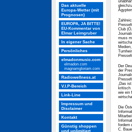
unabhän
Das aktuelle
gleichz
Europa-Wetter (mit
Ägypten
Prognosen)
Zahlrei
EUROPA, JA BITTE!
Pressefr
EU-Kommentar von
Club (ÖJ
Elmar Leimgruber
Journali
muss ma
In eigener Sache
wirtsch
Medien,
Persönliches
Turnhei
Pressefr
elmadonmusic.com
elmadon.com
Der Deu
magnamgloriam.com
der Pre
Journali
Radiowellness.at
Pressef
„Das ist
V.I.P-Bereich
kritisc
wie ein
Link-Line
wirtscha
Impressum und
Die Öst
Disclaimer
Informa
Mitarbei
Kontakt
Informa
fordern 
Günstig shoppen
C. Bauer
und unlimitiert