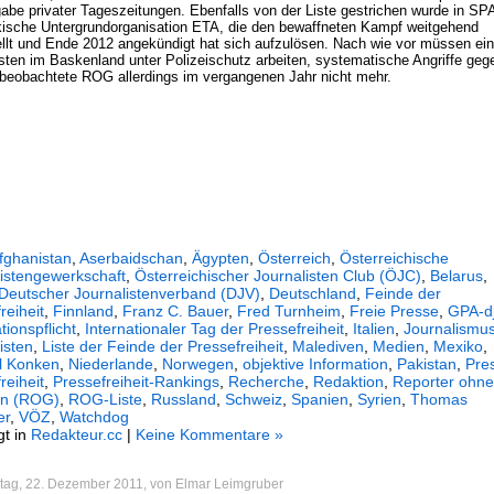
abe privater Tageszeitungen. Ebenfalls von der Liste gestrichen wurde in S
kische Untergrundorganisation ETA, die den bewaffneten Kampf weitgehend
ellt und Ende 2012 angekündigt hat sich aufzulösen. Nach wie vor müssen ein
isten im Baskenland unter Polizeischutz arbeiten, systematische Angriffe geg
beobachtete ROG allerdings im vergangenen Jahr nicht mehr.
fghanistan
,
Aserbaidschan
,
Ägypten
,
Österreich
,
Österreichische
istengewerkschaft
,
Österreichischer Journalisten Club (ÖJC)
,
Belarus
,
Deutscher Journalistenverband (DJV)
,
Deutschland
,
Feinde der
reiheit
,
Finnland
,
Franz C. Bauer
,
Fred Turnheim
,
Freie Presse
,
GPA-d
tionspflicht
,
Internationaler Tag der Pressefreiheit
,
Italien
,
Journalismu
isten
,
Liste der Feinde der Pressefreiheit
,
Malediven
,
Medien
,
Mexiko
,
l Konken
,
Niederlande
,
Norwegen
,
objektive Information
,
Pakistan
,
Pre
reiheit
,
Pressefreiheit-Rankings
,
Recherche
,
Redaktion
,
Reporter ohne
n (ROG)
,
ROG-Liste
,
Russland
,
Schweiz
,
Spanien
,
Syrien
,
Thomas
er
,
VÖZ
,
Watchdog
gt in
Redakteur.cc
|
Keine Kommentare »
tag, 22. Dezember 2011, von Elmar Leimgruber