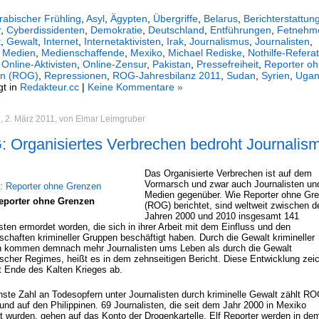
rabischer Frühling
,
Asyl
,
Ägypten
,
Übergriffe
,
Belarus
,
Berichterstattun
r
,
Cyberdissidenten
,
Demokratie
,
Deutschland
,
Entführungen
,
Fetnehm
t
,
Gewalt
,
Internet
,
Internetaktivisten
,
Irak
,
Journalismus
,
Journalisten
,
,
Medien
,
Medienschaffende
,
Mexiko
,
Michael Rediske
,
Nothilfe-Referat
,
Online-Aktivisten
,
Online-Zensur
,
Pakistan
,
Pressefreiheit
,
Reporter o
n (ROG)
,
Repressionen
,
ROG-Jahresbilanz 2011
,
Sudan
,
Syrien
,
Uga
gt in
Redakteur.cc
|
Keine Kommentare »
, 2. März 2011, von Elmar Leimgruber
 Organisiertes Verbrechen bedroht Journalis
Das Organisierte Verbrechen ist auf dem
Vormarsch und zwar auch Journalisten un
Medien gegenüber. Wie Reporter ohne Gr
eporter ohne Grenzen
(ROG) berichtet, sind weltweit zwischen d
Jahren 2000 und 2010 insgesamt 141
sten ermordet worden, die sich in ihrer Arbeit mit dem Einfluss und den
chaften krimineller Gruppen beschäftigt haben. Durch die Gewalt krimineller
 kommen demnach mehr Journalisten ums Leben als durch die Gewalt
rischer Regimes, heißt es in dem zehnseitigen Bericht. Diese Entwicklung zei
it Ende des Kalten Krieges ab.
hste Zahl an Todesopfern unter Journalisten durch kriminelle Gewalt zählt RO
und auf den Philippinen. 69 Journalisten, die seit dem Jahr 2000 in Mexiko
t wurden, gehen auf das Konto der Drogenkartelle. Elf Reporter werden in de