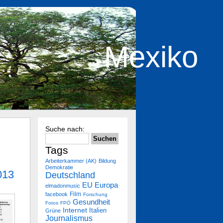
Mexiko
Suche nach:
Tags
Arbeiterkammer (AK)
Bildung
Demokratie
013
Deutschland
Europa
EU
elmadonmusic
Film
facebook
Forschung
Gesundheit
Fotos
FPÖ
Internet
Italien
Grüne
Journalismus