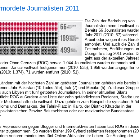
rmordete Journalisten 2011
Die Zahl der Bedrohung von
Journalisten nimmt weltweit z
Bereits 66 Journalisten wurde
Jahr 2011 (2010: 57) während 
Arbeit oder wegen ihres Beruf
ermordet. Und auch die Zahl d
Festnahmen, Entführungen u
Übergriffe stieg 2011 weiter. D
geht aus der aktuellen Jahres
orter Ohne Grenzen (ROG) hervor. 1.044 Journalisten wurden demnach seit
enem Januar weltweit festgenommen (2010: 535), 1.959 wurden angegriffen o
(2010: 1.374), 71 wurden entführt (2010: 51).
Ländern mit der höchsten Zahl an getöteten Journalisten gehören wie bereits 
nen Jahr Pakistan (10 Todesfälle), Irak (7) und Mexiko (5). Zu dieser Gruppe
 auch Libyen mit fünf getöteten Journalisten. In seiner aktuellen Bilanz
ntlicht ROG außerdem eine Liste der zehn gefährlichsten Regionen, Städte un
für Medienschaffende weltweit: Dazu gehören zum Beispiel die syrischen Städ
oms und Damaskus, der Tahrir-Platz in Kairo, der Distrikt Khuzdar in der
pakistanischen Provinz Belutschistan oder der mexikanische Bundesstaat
z.
e Repressionen gegen Blogger und Internetaktivisten haben laut ROG in dies
iter zugenommen. So wurden bisher 199 Cyberdissidenten festgenommen (20
udem verloren mindestens fünf Online-Aktivisten ihr Leben. Der Anstieg der