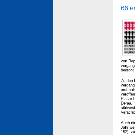
66 e
von Rep
vergang
bedroht 
Zu den 
vergange
erstmals
veröffe
Plätze 
Deraa, H
südwest
Veracru
Auch di
Jahr we
152), z