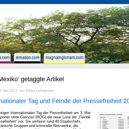
Mexiko’ getaggte Artikel
 3. Mai 2013, von Elmar Leimgruber
rnationaler Tag und Feinde der Pressefreiheit 2
tigen Internationalen Tag der Pressefreiheit am 3. Mai
porter ohne Grenzen
(ROG) die neue Liste der „Feinde
sefreiheit“ vor. Sie umfasst rund 40 Staatschefs,
itärische Gruppen und kriminelle Netzwerke, die