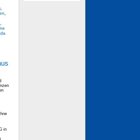
g
,
en
,
,
hne
nda
mus
d
enzen
en
chne
G in
m