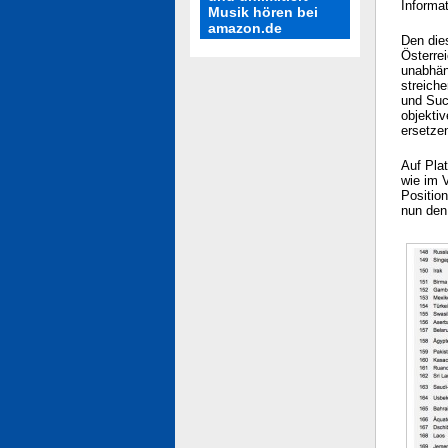
Informat
Musik hören bei
amazon.de
Den die
Österre
unabhän
streich
und Suc
objektiv
ersetze
Auf Pla
wie im V
Position
nun den 