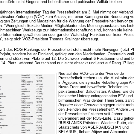
ion dürfe nicht Gegenstand behördlicher und politischer Willkür bleiben.
sjährigen Internationalen Tag der Pressefreiheit am 3. Mai nimmt der Verband
ichischer Zeitungen (VÖZ) zum Anlass, mit einer Kampagne die Bedeutung v
gigen Zeitungen und Magazinen für die Wahrung der Pressefreiheit hervor zu
en. “Wenngleich Soziale Medien Möglichkeiten des Meinungsaustausches biet
hmaschinen Werkzeuge zur Informationsbeschaffung sind, können sie keine
e Information gewährleisten oder gar die ‘Watchdog’-Funktion der freien Pres
n”, zeigt sich VÖZ-Präsident Thomas Kralinger überzeugt.
tz 1 des ROG-Rankings der Pressefreiheit steht nicht mehr Norwegen (jetzt Pl
orjahr, sondern heuer Finnland, gefolgt von den Niederlanden. Österreich verli
en und stürzt von Platz 5 auf 12. Die Schweiz verliert 6 Positionen und und b
14. Platz, während Deutschland nur leicht absackt und jetzt auf Rang 17 lieg
Neu auf der ROG-Liste der “Feinde de
Pressefreiheit stehen u.a. die Muslimbruder
in Ägypten, die syrische Rebellengruppe Al-
Nusra-Front und bewaffnete Rebellen im
pakistanischen Baluchistan. Andere, wie di
baskische Untergrundorganisation ETA und
birmanischen Präsidenten Thein Sein, zählt
Reporter ohne Grenzen
hingegen nicht meh
den „Feinden der Pressefreiheit“. Andere „F
der Pressefreiheit“ stehen seit Jahren
unverändert auf der ROG-Liste. Dazu gehör
RUSSLANDS Präsident Wladimir Putin, die
Staatschefs von ASERBAIDSCHAN und
BELARUS, Ilcham Alijew und Alexander