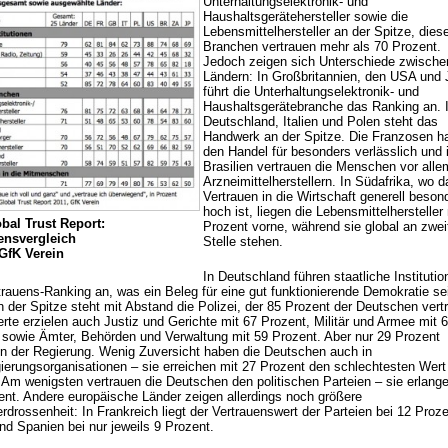
Unterhaltungselektronik- und
Haushaltsgerätehersteller sowie die
Lebensmittelhersteller an der Spitze, dies
Branchen vertrauen mehr als 70 Prozent.
Jedoch zeigen sich Unterschiede zwische
Ländern: In Großbritannien, den USA und
führt die Unterhaltungselektronik- und
Haushaltsgerätebranche das Ranking an. 
Deutschland, Italien und Polen steht das
Handwerk an der Spitze. Die Franzosen ha
den Handel für besonders verlässlich und 
Brasilien vertrauen die Menschen vor all
Arzneimittelherstellern. In Südafrika, wo d
Vertrauen in die Wirtschaft generell beson
hoch ist, liegen die Lebensmittelhersteller
bal Trust Report:
Prozent vorne, während sie global an zwei
ensvergleich
Stelle stehen.
 GfK Verein
In Deutschland führen staatliche Institutio
trauens-Ranking an, was ein Beleg für eine gut funktionierende Demokratie se
 der Spitze steht mit Abstand die Polizei, der 85 Prozent der Deutschen vert
rte erzielen auch Justiz und Gerichte mit 67 Prozent, Militär und Armee mit 
 sowie Ämter, Behörden und Verwaltung mit 59 Prozent. Aber nur 29 Prozent
en der Regierung. Wenig Zuversicht haben die Deutschen auch in
gierungsorganisationen – sie erreichen mit 27 Prozent den schlechtesten Wert
 Am wenigsten vertrauen die Deutschen den politischen Parteien – sie erlang
ent. Andere europäische Länder zeigen allerdings noch größere
erdrossenheit: In Frankreich liegt der Vertrauenswert der Parteien bei 12 Proze
und Spanien bei nur jeweils 9 Prozent.