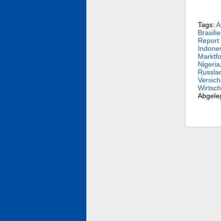
Tags:
A
Brasili
Report
Indone
Marktf
Nigeria
Russla
Versic
Wirtsch
Abgele