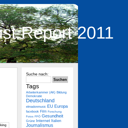
ust Report 2011
Suche nach:
Tags
Arbeiterkammer (AK)
Bildung
Demokratie
Deutschland
Europa
EU
elmadonmusic
Film
facebook
Forschung
Gesundheit
Fotos
FPÖ
Internet
Italien
Grüne
Journalismus