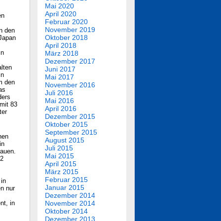
Mai 2020
April 2020
en
Februar 2020
November 2019
n den
Oktober 2018
 Japan
April 2018
In
März 2018
Dezember 2017
lten
Juni 2017
in
Mai 2017
em den
November 2016
as
Juli 2016
ders
Mai 2016
 mit 83
April 2016
ter
Dezember 2015
Oktober 2015
September 2015
nen
August 2015
in
Juli 2015
rauen.
Mai 2015
62
April 2015
März 2015
Februar 2015
 in
Januar 2015
en nur
Dezember 2014
nt, in
November 2014
Oktober 2014
Dezember 2013