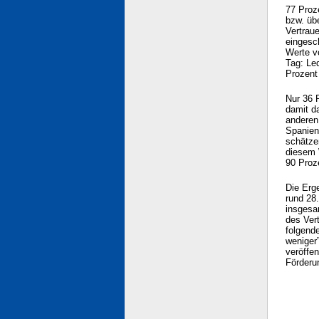
77 Proz
bzw. üb
Vertrau
eingesch
Werte v
Tag: Le
Prozent
Nur 36 
damit d
anderen 
Spanien
schätze
diesem 
90 Proze
Die Erg
rund 28.
insgesa
des Vert
folgende
weniger”
veröffen
Förderu