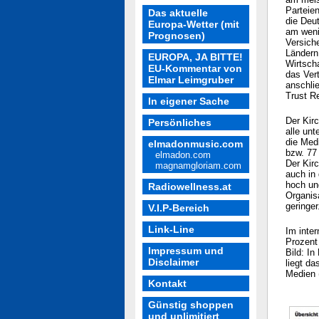
Parteien
Das aktuelle
die Deu
Europa-Wetter (mit
am weni
Prognosen)
Versich
Ländern
EUROPA, JA BITTE!
Wirtsch
EU-Kommentar von
das Ver
Elmar Leimgruber
anschli
Trust Re
In eigener Sache
Der Kir
Persönliches
alle un
die Medi
elmadonmusic.com
bzw. 77 
elmadon.com
Der Kir
magnamgloriam.com
auch in 
hoch un
Radiowellness.at
Organis
geringer
V.I.P-Bereich
Link-Line
Im inter
Prozent 
Impressum und
Bild: In
Disclaimer
liegt da
Medien 
Kontakt
Günstig shoppen
und unlimitiert