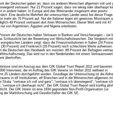
ent der Deutschen gaben an, dass sie anderen Menschen allgemein voll und 
erwiegend vertrauen. Nur 21 Prozent sagen, dass sie wenig oder überhaupt ke
en in andere haben. In Europa wird das Miteinander insgesamt eher positiv
ätzt: Eine deutliche Mehrheit der untersuchten Länder weist bei dieser Frage
on mehr als 70 Prozent auf. Nur die Italiener legen ein gewisses Misstrauen 
diglich 49 Prozent vertrauen dort ihren Mitmenschen. Dieser Wert wird mit 47
 nur von Argentinien, Ägypten und Nigeria unterboten.
Prozent der Deutschen haben Vertrauen in Banken und Versicherungen – sie b
as Schlusslicht bei der Bewertung von Wirtschaftsbranchen. Der Vergleich mit
europäischen Ländern zeigt, dass die Finanzinstitutionen in Italien (24 Prozen
 (30 Prozent) und Frankreich (35 Prozent) noch schlechtere Werte aufweisen.
n die Deutschen das Handwerk am meisten: 88 Prozent der Befragten vertra
Wirtschaftszweig. Das wird nur in den Niederlanden mit einem Vertrauenswert
nt übertroffen.
ebnisse sind ein Auszug aus dem GfK Global Trust Report 2011 und basieren 
000 Interviews, die im Auftrag des GfK Vereins im Herbst 2011 weltweit in
mt 25 Ländern durchgeführt wurden. Grundlage der Untersuchung ist die Abfr
rauens in elf Institutionen, elf Branchen und in die Mitmenschen allgemein mi
r Skala: “vertraue ich voll und ganz”, “vertraue ich überwiegend”, “vertraue ich
, “vertraue ich überhaupt nicht”. Der GfK Global Trust Report wird künftig jähr
tlicht. Der GfK Verein ist eine 1934 gegründete Non-Profit-Organisation zur
ng der Marktforschung und Gesellschafter der GfK SE.