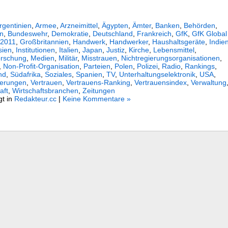
rgentinien
,
Armee
,
Arzneimittel
,
Ägypten
,
Ämter
,
Banken
,
Behörden
,
en
,
Bundeswehr
,
Demokratie
,
Deutschland
,
Frankreich
,
GfK
,
GfK Global
 2011
,
Großbritannien
,
Handwerk
,
Handwerker
,
Haushaltsgeräte
,
Indie
sien
,
Institutionen
,
Italien
,
Japan
,
Justiz
,
Kirche
,
Lebensmittel
,
orschung
,
Medien
,
Militär
,
Misstrauen
,
Nichtregierungsorganisationen
,
,
Non-Profit-Organisation
,
Parteien
,
Polen
,
Polizei
,
Radio
,
Rankings
,
nd
,
Südafrika
,
Soziales
,
Spanien
,
TV
,
Unterhaltungselektronik
,
USA
,
herungen
,
Vertrauen
,
Vertrauens-Ranking
,
Vertrauensindex
,
Verwaltung
aft
,
Wirtschaftsbranchen
,
Zeitungen
gt in
Redakteur.cc
|
Keine Kommentare »