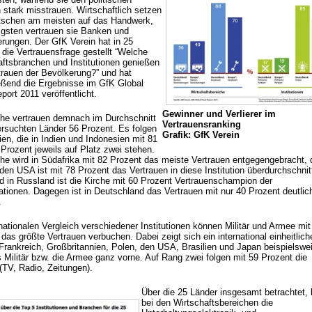
 stark misstrauen. Wirtschaftlich setzen
tschen am meisten auf das Handwerk,
gsten vertrauen sie Banken und
erungen. Der GfK Verein hat in 25
 die Vertrauensfrage gestellt “Welche
aftsbranchen und Institutionen genießen
trauen der Bevölkerung?” und hat
eßend die Ergebnisse im GfK Global
port 2011 veröffentlicht.
Gewinner und Verlierer im
che vertrauen demnach im Durchschnitt
Vertrauensranking
tersuchten Länder 56 Prozent. Es folgen
Grafik: GfK Verein
en, die in Indien und Indonesien mit 81
Prozent jeweils auf Platz zwei stehen.
che wird in Südafrika mit 82 Prozent das meiste Vertrauen entgegengebracht,
den USA ist mit 78 Prozent das Vertrauen in diese Institution überdurchschnitt
d in Russland ist die Kirche mit 60 Prozent Vertrauenschampion der
ationen. Dagegen ist in Deutschland das Vertrauen mit nur 40 Prozent deutlic
.
nationalen Vergleich verschiedener Institutionen können Militär und Armee mit
das größte Vertrauen verbuchen. Dabei zeigt sich ein international einheitlich
 Frankreich, Großbritannien, Polen, den USA, Brasilien und Japan beispielswe
s Militär bzw. die Armee ganz vorne. Auf Rang zwei folgen mit 59 Prozent die
(TV, Radio, Zeitungen).
Über die 25 Länder insgesamt betrachtet, 
bei den Wirtschaftsbereichen die