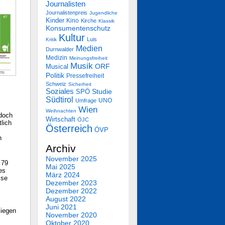
Journalisten
Journalistenpreis
Jugendliche
Kinder
Kino
Kirche
Klassik
Konsumentenschutz
Kultur
Luis
Kritik
Medien
Durnwalder
Medizin
Meinungsfreiheit
Musik
Musical
ORF
Politik
Pressefreiheit
Schweiz
Sicherheit
Soziales
SPÖ
Studie
Südtirol
UNO
Umfrage
Wien
Weihnachten
 doch
Wirtschaft
ÖJC
lich
Österreich
ÖVP
h
Archiv
November 2025
 79
Mai 2025
es
März 2024
ise
Dezember 2023
Dezember 2022
August 2022
Juni 2021
liegen
November 2020
Oktober 2020