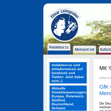
redakteur.cc und
Mit 
elmadonmusic auf
facebook und
Twitter: Jetzt dabei
Mittwoc
sein:-)
GfK 
Aktuelle
Unwetterwarnungen:
Men
Europa, Österreich,
Südtirol,
Die Deu
Deutschland,
Institut
Schweiz
am meis