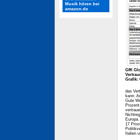
Musik hören bei
amazon.de
GfK Glo
Vertrau
Grafik:
das Ver
kann. An
Gute We
Prozent
vertrau
Nichtre
Europa.
17 Proz
Politikv
Italien 