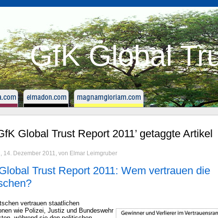
GfK Global Tr
‘GfK Global Trust Report 2011’ getaggte Artikel
h, 14. Dezember 2011, von Elmar Leimgruber
Global Trust Report 2011: Wem vertrauen die
schen?
tschen vertrauen staatlichen
ionen wie Polizei, Justiz und Bundeswehr
ten, während sie den politischen