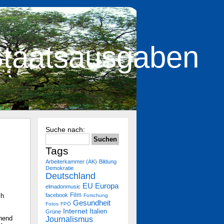
taatsausgaben
Suche nach:
Tags
Arbeiterkammer (AK)
Bildung
Demokratie
Deutschland
Europa
EU
elmadonmusic
Film
ch
facebook
Forschung
Gesundheit
Fotos
FPÖ
Internet
Italien
Grüne
chend
Journalismus