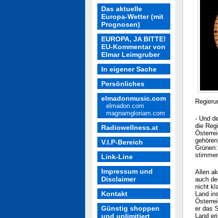
Das aktuelle
Europa-Wetter (mit
Prognosen)
EUROPA, JA BITTE!
EU-Kommentar von
Elmar Leimgruber
In eigener Sache
Persönliches
elmadonmusic.com
Regieru
elmadon.com
magnamgloriam.com
- Und d
die Regi
Radiowellness.at
Österre
gehören
V.I.P-Bereich
Grünen:
stimmen
Link-Line
Impressum und
Allen ak
Disclaimer
auch de
nicht kl
Kontakt
Land in
Österre
Günstig shoppen
er das S
und unlimitiert
Land eri