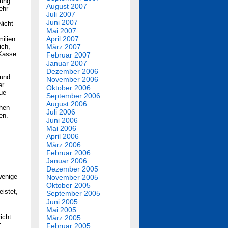
rung
August 2007
ehr
Juli 2007
Juni 2007
Nicht-
Mai 2007
April 2007
milien
ich,
März 2007
 Kasse
Februar 2007
Januar 2007
Dezember 2006
rund
November 2006
er
Oktober 2006
eue
September 2006
August 2006
chen
Juli 2006
en.
Juni 2006
Mai 2006
April 2006
März 2006
Februar 2006
Januar 2006
Dezember 2005
wenige
November 2005
t
Oktober 2005
eistet,
September 2005
Juni 2005
Mai 2005
icht
März 2005
r
Februar 2005