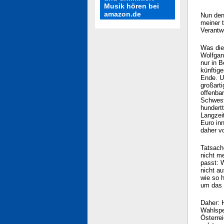
Musik hören bei
amazon.de
Nun den
meiner 
Verantw
Was die
Wolfgan
nur in 
künftig
Ende. U
großart
offenba
Schweste
hundert
Langzei
Euro inn
daher v
Tatsach
nicht m
passt: 
nicht a
wie so 
um das 
Daher: 
Wahlspe
Österrei