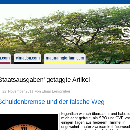
S
‘Staatsausgaben’ getaggte Artikel
g, 22. November 2011, von Elmar Leimgruber
Schuldenbremse und der falsche Weg
Eigentlich war ich überrascht und habe i
mich echt gefreut, als SPÖ und ÖVP vor
einigen Tagen aus heiterem Himmel in
ungewohnt trauter Zweisamkeit überras