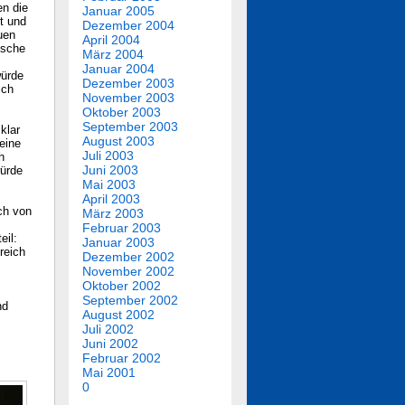
en die
Januar 2005
it und
Dezember 2004
uen
April 2004
lsche
März 2004
Januar 2004
würde
Dezember 2003
ich
November 2003
Oktober 2003
September 2003
klar
August 2003
eine
Juli 2003
h
Juni 2003
würde
Mai 2003
April 2003
ich von
März 2003
Februar 2003
eil:
Januar 2003
reich
Dezember 2002
November 2002
Oktober 2002
September 2002
nd
August 2002
Juli 2002
Juni 2002
Februar 2002
Mai 2001
0