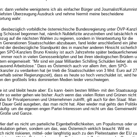
n: dann verleihe wenigstens ich als einfacher Bürger und Journalist/Kolumnis
tiefsten Überzeugung Ausdruck und nehme hiermit meine bescheidene
ortung wahr:
 diesbezüglich vorbildliche österreichische Bundesregierung unter ÖVP-Kanzl
g Schüssel begonnen hat, nämlich Nulldefizite anzustreben und tatsächlich n
Bezug auf die nächsten Wahlen zu regieren, sondern in Verantwortung für die
en Generationen Staatsschulden abzubauen, fand leider anschließend ein jähe
nd der diesbezügliche Standpunkt des in mancher anderen Hinsicht sicherlic
igen SPÖ-Kanzlers Bruno Kreisky ist auch Jahrzehnte später bedauerlicherwe
r immer noch in vielen Genossenköpfen und bei ihren ideologischen Brüdern 
rn eingemeiselt: “Mir sind ein paar Milliarden Schilling Schulden lieber als ei
tausend Arbeitslose.” Dass es Österreich auch vor allem ihm, dem SPÖ-
tkanzler zu verdanken hat (er trieb die Staatsschulden von 3 Mrd. Euro auf 2
erhalb seiner Regierungszeit), dass es heute so hoch verschuldet ist, wird he
on den großteils links dominierten Medien leider verschwiegen.
e ist und bleibt heute aber: Es kann -beim besten Willen- mit den Staatsaus
ehr so weiter gehen wie bisher: Auch wenn das vielen Roten und Grünen nicht
Was für Privatpersonen und Unternehmen zutrifft, gilt auch für den Staat: Man
uf Dauer Geld ausgeben, das man nicht hat. Aber wieder mal gehts den Politike
häufig- um die eigenen engen Partei-Interessen und nicht um das Gemeinwohl
Große und Ganze.
Hier darf es nicht um parteiliche Eigenbefindlichkeiten, um Populismus oder 
kulation gehen, sondern um das, was Österreich wirklich braucht: Will es
ch nicht riskieren, mittel- oder langfristig auch zu den Pleitestaaten der EU zu