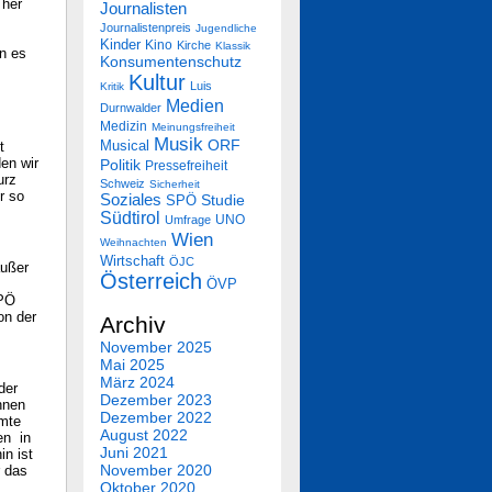
 her
Journalisten
Journalistenpreis
Jugendliche
Kinder
Kino
Kirche
Klassik
nn es
Konsumentenschutz
.
Kultur
Luis
Kritik
Medien
Durnwalder
Medizin
Meinungsfreiheit
Musik
Musical
ORF
t
en wir
Politik
Pressefreiheit
urz
Schweiz
Sicherheit
r so
Soziales
SPÖ
Studie
Südtirol
UNO
Umfrage
Wien
Weihnachten
Wirtschaft
ÖJC
außer
Österreich
ÖVP
SPÖ
on der
Archiv
November 2025
Mai 2025
März 2024
der
Dezember 2023
hnen
Dezember 2022
amte
August 2022
en in
Juni 2021
in ist
November 2020
r das
Oktober 2020