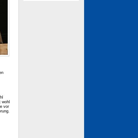
en
hl
t wohl
e vor
erung.