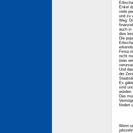
Erbscha
Enkel da
viele p
und zu 
Weg: Di
finanzi
auch in 
dies lei
Die pop
Erbscha
erkennba
Firma mi
nicht m
(was wi
verursa
Und das 
der Zers
Staatsd
Es gäbe
sind un
würden.
Das mus
Vermögen
fördert 
Wenn un
jahrzeh