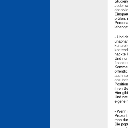
Studieng
Jeder so
absolvie
Einspar
prüfen,
Personal
lebenge
- Und d
unabhän
kulturel
kostend
nackte 
Und nur
finanzi
Kommerz
öffentl
auch so
anzuhebe
Position
ihren Be
Hier gi
Und nat
eigene h
- Wenn 
Prozent
man dur
Die pop