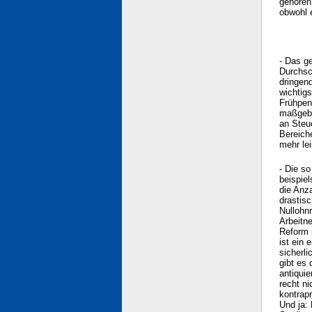
gehören
obwohl 
- Das ge
Durchsc
dringen
wichtig
Frühpen
maßgebli
an Steu
Bereich
mehr lei
- Die s
beispie
die Anz
drastis
Nullohn
Arbeitne
Reform 
ist ein 
sicherl
gibt es
antiquie
recht ni
kontrapr
Und ja: