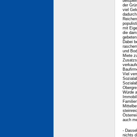
beispie
der Grü
viel Gel
dadurch 
Reichen
populist
mit Eig
die dam
gebeten
Dabei b
raschem
und Bod
Miete z
Zusatzs
verkaufe
Baufirm
Viel ve
Soziala
Sozialab
Obergre
Würde a
Immobil
Familien
Mittelbe
steinre
Österrei
auch me
- Dassel
nichts 