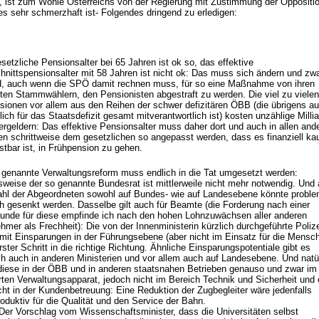
, ist zum Wohle Österreichs von der Regierung mit Zustimmung der Oppositio
es sehr schmerzhaft ist- Folgendes dringend zu erledigen:
setzliche Pensionsalter bei 65 Jahren ist ok so, das effektive
hnittspensionsalter mit 58 Jahren ist nicht ok: Das muss sich ändern und zw
d, auch wenn die SPÖ damit rechnen muss, für so eine Maßnahme von ihren
sten Stammwählern, den Pensionisten abgestraft zu werden. Die viel zu vielen
sionen vor allem aus den Reihen der schwer defizitären ÖBB (die übrigens a
ch für das Staatsdefizit gesamt mitverantwortlich ist) kosten unzählige Milli
ergeldern: Das effektive Pensionsalter muss daher dort und auch in allen and
en schrittweise dem gesetzlichen so angepasst werden, dass es finanziell k
stbar ist, in Frühpension zu gehen.
o genannte Verwaltungsreform muss endlich in die Tat umgesetzt werden:
lsweise der so genannte Bundesrat ist mittlerweile nicht mehr notwendig. Und
ahl der Abgeordneten sowohl auf Bundes- wie auf Landesebene könnte proble
ch gesenkt werden. Dasselbe gilt auch für Beamte (die Forderung nach einer
runde für diese empfinde ich nach den hohen Lohnzuwächsen aller anderen
hmer als Frechheit): Die von der Innenministerin kürzlich durchgeführte Polize
mit Einsparungen in der Führungsebene (aber nicht im Einsatz für die Mensc
erster Schritt in die richtige Richtung. Ähnliche Einsparungspotentiale gibt es
ich auch in anderen Ministerien und vor allem auch auf Landesebene. Und natü
 diese in der ÖBB und in anderen staatsnahen Betrieben genauso und zwar im 
rten Verwaltungsapparat, jedoch nicht im Bereich Technik und Sicherheit und 
cht in der Kundenbetreuung: Eine Reduktion der Zugbegleiter wäre jedenfalls
oduktiv für die Qualität und den Service der Bahn.
 Der Vorschlag vom Wissenschaftsminister, dass die Universitäten selbst