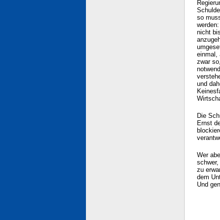
Regieru
Schulde
so muss
werden:
nicht b
anzugeh
umgeset
einmal, 
zwar so
notwen
versteh
und dah
Keinesfa
Wirtsch
Die Schu
Ernst d
blockier
verantw
Wer abe
schwer, 
zu erwar
dem Unt
Und gen