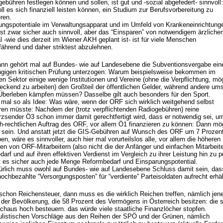
ebühren festlegen können und sollen, ist gut und -sozial abgefedert- sinnvoll:
ll es sich finanziell leisten können, ein Studium zur Berufsvorbereitung zu
ren.
ungspotentiale im Verwaltungsapparat und im Umfeld von Krankeneinrichtung
 ist zwar sicher auch sinnvoll, aber das “Einsparen” von notwendigem ärzlich
 -wie dies derzeit im Wiener AKH geplant ist- ist für viele Menschen
fährend und daher striktest abzulehnen.
ann gehört mal auf Bundes- wie auf Landesebene die Subventionsvergabe ein
gigen kritischen Prüfung unterzogen: Warum beispielsweise bekommen im
len Sektor einige wenige Institutionen und Vereine (ohne die Verpflichtung, mö
eckend zu arbeiten) den Großteil der öffentlichen Gelder, während andere um
Überleben kämpfen müssen? Dasselbe gilt auch besonders für den Sport.
 mal so als Idee: Was wäre, wenn der ORF sich wirklich weitgehend selbst
eren müsste: Nachdem der (trotz verpflichtenden Radiogebühren) reine
sender Ö3 schon immer damit gerechtfertigt wird, dass er notwendig sei, u
ich-rechtlichen Auftrag des ORF, vor allem Ö1 finanzieren zu können: Dann m
 sein. Und anstatt jetzt die GIS-Gebühren auf Wunsch des ORF um 7 Prozen
n, wäre es sinnvoller, auch hier mal vorurteilslos alle, vor allem die höheren
en von ORF-Mitarbeitern (also nicht die der Anfänger und einfachen Mitarbeite
darf und auf ihren effektiven Verdienst im Vergleich zu ihrer Leistung hin zu p
bt es sicher auch jede Menge Reformbedarf und Einsparungspotential.
ürlich muss owohl auf Bundes- wie auf Landesebene Schluss damit sein, da
ochbezahlte “Versorgungsposten” für “verdiente” Parteisoldaten aufrecht erhäl
schon Reichensteuer, dann muss es die wirklich Reichen treffen, nämlich jen
 der Bevölkerung, die 58 Prozent des Vermögens in Österreich besitzen: die s
chaus hoch besteuern. das würde viele staatliche Finanzlöcher stopfen.
ulistischen Vorschläge aus den Reihen der SPÖ und der Grünen, nämlich