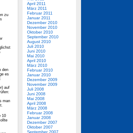
April 2011
März 2011
Februar 2011
en zu
Januar 2011
em
Dezember 2010
November 2010
Oktober 2010
September 2010
er
August 2010
Juli 2010
glichst
Juni 2010
s
Mai 2010
April 2010
März 2010
m den
Februar 2010
öge es
Januar 2010
t
Dezember 2009
November 2009
r) auf
Juli 2008
rüfen:
Juni 2008
Mai 2008
ss man
April 2008
t.
März 2008
Februar 2008
e 10
Januar 2008
ollte
Dezember 2007
Oktober 2007
September 2007