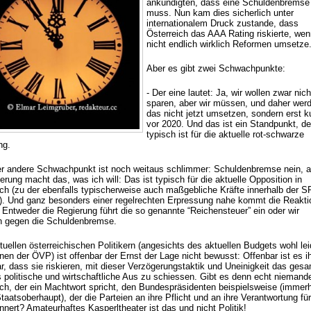
ankündigten, dass eine Schuldenbremse
muss. Nun kam dies sicherlich unter
internationalem Druck zustande, dass
Österreich das AAA Rating riskierte, we
nicht endlich wirklich Reformen umsetze
Aber es gibt zwei Schwachpunkte:
- Der eine lautet: Ja, wir wollen zwar nich
sparen, aber wir müssen, und daher werd
das nicht jetzt umsetzen, sondern erst k
vor 2020. Und das ist ein Standpunkt, de
typisch ist für die aktuelle rot-schwarze
ng.
er andere Schwachpunkt ist noch weitaus schlimmer: Schuldenbremse nein, 
erung macht das, was ich will: Das ist typisch für die aktuelle Opposition in
ich (zu der ebenfalls typischerweise auch maßgebliche Kräfte innerhalb der 
). Und ganz besonders einer regelrechten Erpressung nahe kommt die Reakti
 Entweder die Regierung führt die so genannte “Reichensteuer” ein oder wir
 gegen die Schuldenbremse.
tuellen österreichischen Politikern (angesichts des aktuellen Budgets wohl lei
nen der ÖVP) ist offenbar der Ernst der Lage nicht bewusst: Offenbar ist es i
ar, dass sie riskieren, mit dieser Verzögerungstaktik und Uneinigkeit das ges
s politische und wirtschaftliche Aus zu schiessen. Gibt es denn echt niemand
ich, der ein Machtwort spricht, den Bundespräsidenten beispielsweise (immerh
taatsoberhaupt), der die Parteien an ihre Pflicht und an ihre Verantwortung fü
nnert? Amateurhaftes Kasperltheater ist das und nicht Politik!