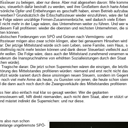
ftssteuer zu belegen, aber nur diese. Aber mal abgesehen davon: Wie komm
zu, steuerlich dafür bestraft zu werden, weil ihre Großeltern durch harte Arbe
ersönliche Opfer und Entbehrungen es geschafft haben, einen Betrieb aufzuba
vererben? Grundsätzlich die Erbschaftssteuer wieder einzuführen, wäre der fa
e Folge wären unzählige Firmen-Zusammenbrüche, weil dadurch viele Erben
ell nicht mehr in der Lage wären, das Unternehmen weiter zu führen. Und wer 
diesem Fall profitieren: wieder die obersten und reichsten Unternehmen, die s
sten können.
ulistischen Forderungen von SPÖ und Grünen nach Vermögens- und
ftssteuer mögen also zwar schön klingen, aber bei genauerem Hinsehen wird 
r: Der jetzige Mittelstand würde sich sein Leben, seine Familie, sein Haus, s
ttelfristig nicht mehr leisten können und dank dieser Steuerlast vielleicht auc
ehr wollen. Die Folge wäre, dass auch der Mittelstand zunehmend verarmen 
ederum die Inanspruchnahme von erhöhten Sozialleistungen durch den Staat
chen würde).
Tragische daran: Die jetzt schon Superreichen wären die einzigen, die letztl
törung des Mittelstandes profitieren würden: niemand und erst recht nicht das
efizit würde saniert durch diese unsinnigen neuen Steuern, sondern im Gegent
 noch viel mehr Arme als heute, zu Gunsten von jenen, die heute schon stein
d die dann auch noch durch die Zwangsverkäufe des Mittelstandes profitieren
s hier also einfach mal klar so gesagt werden: Wer die geplanten
ssteuern will, hilft direkt niemanden, auch nicht dem Staat, aber er stützt u
und mästet indirekt die Superreichen: und nur diese.
s also nun schon
ntelange ungebremste SPÖ-