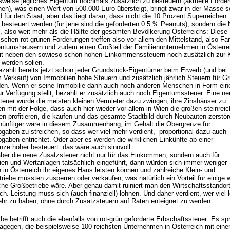
lsweise jegliches Eigentum nochmals zusätzlich zu besteuern (aktuelle Forde
nen), was einen Wert von 500.000 Euro übersteigt, bringt zwar in der Masse s
d für den Staat, aber das liegt daran, dass nicht die 10 Prozent Superreichen
besteuert werden (für jene sind die geforderten 0.5 % Peanuts), sondern die 
, also weit mehr als die Hälfte der gesamten Bevölkerung Österreichs: Diese
ischen rot-grünen Forderungen treffen also vor allem den Mittelstand, also Fa
entumshäusern und zudem einen Großteil der Familienunternehmen in Österre
it neben den sowieso schon hohen Einkommenssteuern noch zusätzlich zur
 werden sollen.
ezahlt bereits jetzt schon jeder Grundstück-Eigentümer beim Erwerb (und bei
 Verkauf) von Immobilien hohe Steuern und zusätzlich jährlich Steuern für G
en. Wenn er seine Immobilie dann auch noch anderen Menschen in Form ein
ur Verfügung stellt, bezahlt er zusätzlich auch noch Eigentumssteuer. Eine n
teuer würde die meisten kleinen Vermieter dazu zwingen, ihre Zinshäuser zu
n mit der Folge, dass auch hier wieder vor allem in Wien die großen steinrei
en profitieren, die kaufen und das gesamte Stadtbild durch Neubauten zerstör
rnünftiger wäre in diesem Zusammenhang, im Gehalt die Obergrenze für
bgaben zu streichen, so dass wer viel mehr verdient, proportional dazu auch
gaben entrichtet. Oder aber es werden die wirklichen Einkünfte ab einer
nze höher besteuert: das wäre auch sinnvoll.
ber die neue Zusatzsteuer nicht nur für das Einkommen, sondern auch für
ien und Wertanlagen tatsächlich eingeführt, dann würden sich immer weniger
 in Österreich ihr eigenes Haus leisten können und zahlreiche Klein- und
triebe müssten zusperren oder verkaufen, was natürlich ein Vorteil für einige 
iche Großbetriebe wäre. Aber genau damit ruiniert man den Wirtschaftsstandor
ch. Leistung muss sich (auch finanziell) lohnen. Und daher verdient, wer viel l
hr zu haben, ohne durch Zusatzsteuern auf Raten enteignet zu werden.
be betrifft auch die ebenfalls von rot-grün geforderte Erbschaftssteuer: Es spr
dagegen, die beispielsweise 100 reichsten Unternehmen in Österreich mit eine