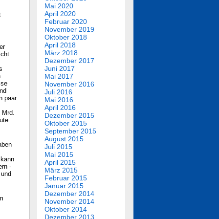
Mai 2020
April 2020
t
Februar 2020
November 2019
Oktober 2018
April 2018
er
März 2018
icht
Dezember 2017
Juni 2017
s
h
Mai 2017
ise
November 2016
und
Juli 2016
n paar
Mai 2016
April 2016
7 Mrd.
Dezember 2015
ute
Oktober 2015
September 2015
August 2015
gaben
Juli 2015
Mai 2015
 kann
April 2015
rn -
März 2015
 und
Februar 2015
Januar 2015
Dezember 2014
um
November 2014
Oktober 2014
Dezember 2013