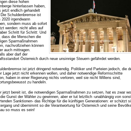
ngen diese hohen
nberge hinterlassen haben,
 jetzt endlich gehandelt
 Die Schuldenbremse ist
is 2020 irgendwann
en, sondern muss ab sofort
zt werden: nicht alles auf
aber Schritt für Schritt: Und
, dass die Menschen die
digen Sparmaßnahmen
en, nachvollziehen können
er auch mittragen.
lls aber darf der
aftsstandort Österreich durch neue unsinnige Steuern gefährdet werden.
ldenbremse ist jetzt dringend notwendig. Politiker und Parteien jedoch, die d
er Lage jetzt nicht erkennen wollen, und daher notwendige Reformschritte
en, haben in einer Regierung nichts verloren, weil sie nicht Willens sind,
ortungsbewusst zu handeln.
r jetzt bereit ist, die notwendigen Sparmaßnahmen zu setzen, hat es zwar wo
die Gunst der Wähler zu gewinnen, aber er tut letztlich -unabhängig von sons
tenden Sanktionen- das Richtige für die künftigen Generationen: er schützt si
ergang und übernimmt so die Verantwortung für Österreich und seine Bevölk
au so muss es sein!