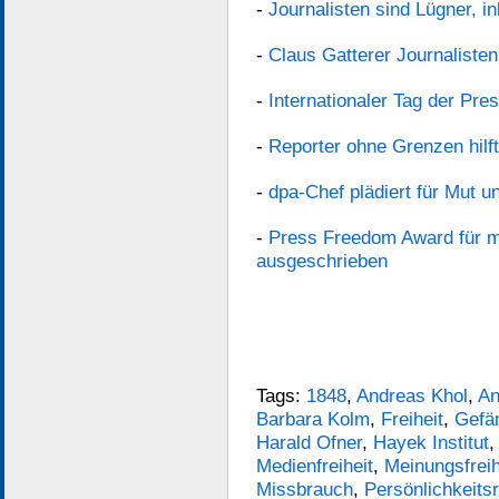
-
Journalisten sind Lügner, i
-
Claus Gatterer Journalisten
-
Internationaler Tag der Pres
-
Reporter ohne Grenzen hilft
-
dpa-Chef plädiert für Mut u
-
Press Freedom Award für m
ausgeschrieben
Tags:
1848
,
Andreas Khol
,
An
Barbara Kolm
,
Freiheit
,
Gefä
Harald Ofner
,
Hayek Institut
Medienfreiheit
,
Meinungsfreih
Missbrauch
,
Persönlichkeits