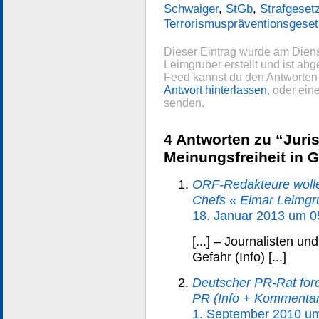
Schwaiger
,
StGb
,
Strafgeset
Terrorismuspräventionsgeset
Dieser Eintrag wurde am Diens
Leimgruber erstellt und ist abg
Feed kannst du den Antworten 
Antwort hinterlassen
, oder ei
senden.
4 Antworten zu “Juri
Meinungsfreiheit in 
ORF-Redakteure wollen
Chefs « Elmar Leimgr
18. Januar 2013 um 0
[...] – Journalisten un
Gefahr (Info) [...]
Deutscher PR-Rat ford
PR (Info + Kommentar
1. September 2010 u