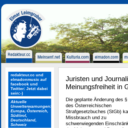
redakteur.cc und
Juristen und Journal
elmadonmusic auf
facebook und
Meinungsfreiheit in 
Twitter: Jetzt dabei
sein:-)
Die geplante Änderung des §
Aktuelle
des Österreichischen
Unwetterwarnungen:
Europa, Österreich,
Strafgesetzbuches (StGb) k
Südtirol,
Missbrauch und zu
Deutschland,
schwerwiegenden Einschrän
Schweiz