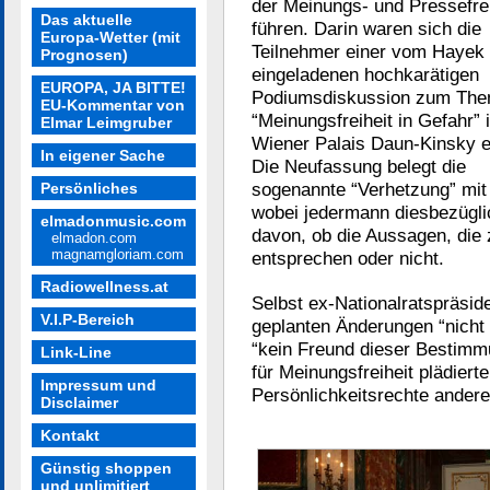
der Meinungs- und Pressefrei
Das aktuelle
führen. Darin waren sich die
Europa-Wetter (mit
Teilnehmer einer vom Hayek I
Prognosen)
eingeladenen hochkarätigen
EUROPA, JA BITTE!
Podiumsdiskussion zum Th
EU-Kommentar von
“Meinungsfreiheit in Gefahr” 
Elmar Leimgruber
Wiener Palais Daun-Kinsky e
In eigener Sache
Die Neufassung belegt die
sogenannte “Verhetzung” mit 
Persönliches
wobei jedermann diesbezügli
elmadonmusic.com
davon, ob die Aussagen, die 
elmadon.com
magnamgloriam.com
entsprechen oder nicht.
Radiowellness.at
Selbst ex-Nationalratspräsid
V.I.P-Bereich
geplanten Änderungen “nicht 
“kein Freund dieser Bestimm
Link-Line
für Meinungsfreiheit plädierte
Impressum und
Persönlichkeitsrechte andere
Disclaimer
Kontakt
Günstig shoppen
und unlimitiert