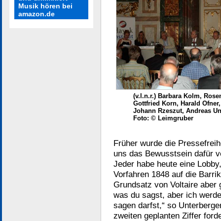
Musik hören bei
amazon.de
(v.l.n.r.) Barbara Kolm, Ros
Gottfried Korn, Harald Ofner
Johann Rzeszut, Andreas Un
Foto: © Leimgruber
Früher wurde die Pressefreihe
uns das Bewusstsein dafür ve
Jeder habe heute eine Lobby, 
Vorfahren 1848 auf die Barr
Grundsatz von Voltaire aber
was du sagst, aber ich werd
sagen darfst,“ so Unterberger
zweiten geplanten Ziffer forde