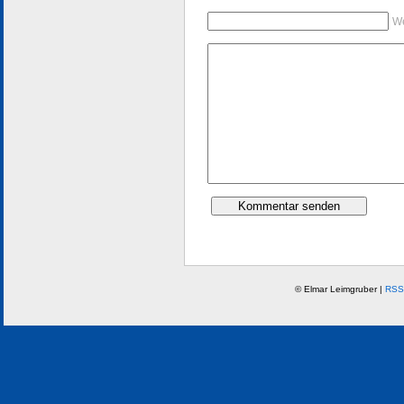
We
© Elmar Leimgruber |
RSS 