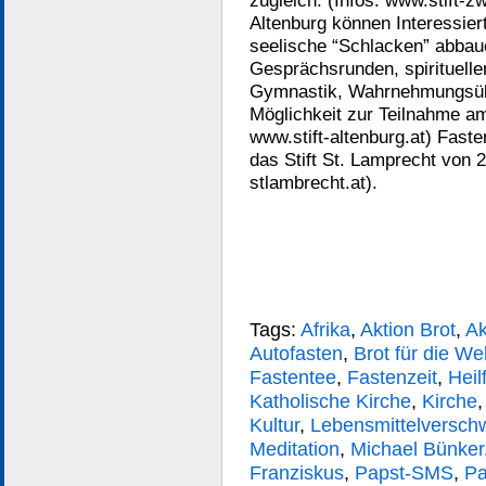
zugleich. (Infos: www.stift-zw
Altenburg können Interessier
seelische “Schlacken” abbau
Gesprächsrunden, spirituellen
Gymnastik, Wahrnehmungsübun
Möglichkeit zur Teilnahme am
www.stift-altenburg.at) Fast
das Stift St. Lamprecht von 2
stlambrecht.at).
Tags:
Afrika
,
Aktion Brot
,
Ak
Autofasten
,
Brot für die Wel
Fastentee
,
Fastenzeit
,
Heil
Katholische Kirche
,
Kirche
Kultur
,
Lebensmittelversc
Meditation
,
Michael Bünker
Franziskus
,
Papst-SMS
,
Pa