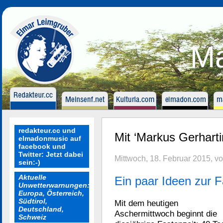
Ma
redakteur.cc und
Mit ‘Markus Gerharti
elmadonmusic auf
facebook und
Twitter: Jetzt dabei
Mittwoch, 18. Februar 2015, v
sein:-)
Aktuelle
Ein paar Ideen zur F
Unwetterwarnungen:
Europa, Österreich,
Südtirol,
Mit dem heutigen
Deutschland,
Aschermittwoch beginnt die
Schweiz