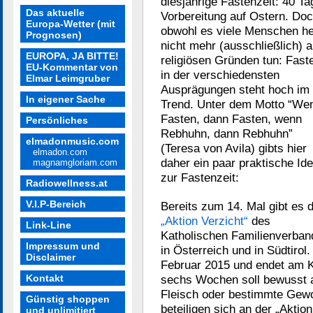
diesjährige Fastenzeit: 40 Ta
Das aktuelle
Vorbereitung auf Ostern. Do
Europa-Wetter (mit
obwohl es viele Menschen h
Prognosen)
nicht mehr (ausschließlich) 
EUROPA, JA BITTE!
religiösen Gründen tun: Fast
EU-Kommentar von
in der verschiedensten
Elmar Leimgruber
Ausprägungen steht hoch im
In eigener Sache
Trend. Unter dem Motto “We
Fasten, dann Fasten, wenn
Persönliches
Rebhuhn, dann Rebhuhn”
elmadonmusic.com
(Teresa von Avila) gibts hier
elmadon.com
daher ein paar praktische Id
magnamgloriam.com
zur Fastenzeit:
Radiowellness.at
V.I.P-Bereich
Bereits zum 14. Mal gibt es d
„Aktion Verzicht“
des
Link-Line
Katholischen Familienverban
Impressum und
in Österreich und in Südtiro
Disclaimer
Februar 2015 und endet am Ka
Kontakt
sechs Wochen soll bewusst a
Fleisch oder bestimmte Gewo
Günstig shoppen
beteiligen sich an der „Aktio
und unlimitiert