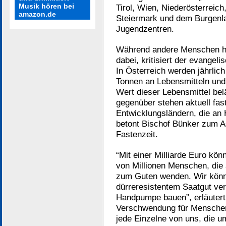
Musik hören bei
Tirol, Wien, Niederösterreich
amazon.de
Steiermark und dem Burgenla
Jugendzentren.
Während andere Menschen hu
dabei, kritisiert der evange
In Österreich werden jährlic
Tonnen an Lebensmitteln und
Wert dieser Lebensmittel belä
gegenüber stehen aktuell fas
Entwicklungsländern, die an 
betont Bischof Bünker zum 
Fastenzeit.
“Mit einer Milliarde Euro kön
von Millionen Menschen, die 
zum Guten wenden. Wir könnte
dürreresistentem Saatgut ver
Handpumpe bauen”, erläutert
Verschwendung für Menschen
jede Einzelne von uns, die u