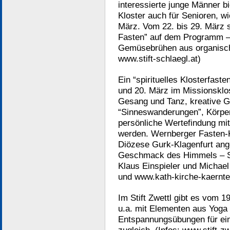
interessierte junge Männer b
Kloster auch für Senioren, wi
März. Vom 22. bis 29. März s
Fasten” auf dem Programm –
Gemüsebrühen aus organisch-
www.stift-schlaegl.at)
Ein “spirituelles Klosterfast
und 20. März im Missionsklos
Gesang und Tanz, kreative G
“Sinneswanderungen”, Körpe
persönliche Wertefindung mit
werden. Wernberger Fasten-K
Diözese Gurk-Klagenfurt an
Geschmack des Himmels – Si
Klaus Einspieler und Michael
und www.kath-kirche-kaernte
Im Stift Zwettl gibt es vom 1
u.a. mit Elementen aus Yoga
Entspannungsübungen für ein