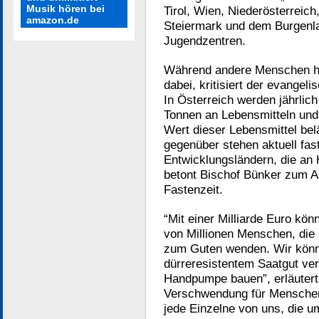
Musik hören bei
Tirol, Wien, Niederösterreich
amazon.de
Steiermark und dem Burgenla
Jugendzentren.
Während andere Menschen hu
dabei, kritisiert der evange
In Österreich werden jährlic
Tonnen an Lebensmitteln und
Wert dieser Lebensmittel belä
gegenüber stehen aktuell fas
Entwicklungsländern, die an 
betont Bischof Bünker zum 
Fastenzeit.
“Mit einer Milliarde Euro kön
von Millionen Menschen, die 
zum Guten wenden. Wir könnte
dürreresistentem Saatgut ver
Handpumpe bauen”, erläutert
Verschwendung für Menschen
jede Einzelne von uns, die u