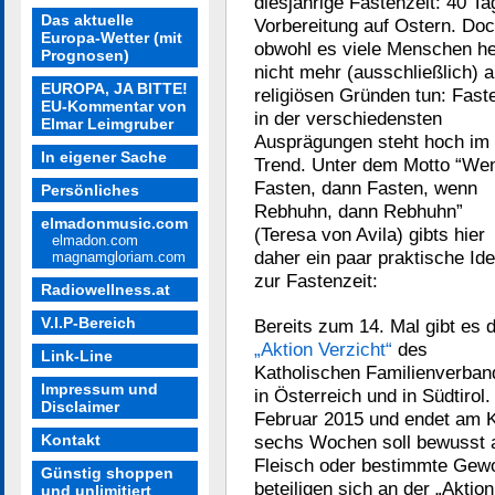
diesjährige Fastenzeit: 40 Ta
Das aktuelle
Vorbereitung auf Ostern. Do
Europa-Wetter (mit
obwohl es viele Menschen h
Prognosen)
nicht mehr (ausschließlich) 
EUROPA, JA BITTE!
religiösen Gründen tun: Fast
EU-Kommentar von
in der verschiedensten
Elmar Leimgruber
Ausprägungen steht hoch im
In eigener Sache
Trend. Unter dem Motto “We
Fasten, dann Fasten, wenn
Persönliches
Rebhuhn, dann Rebhuhn”
elmadonmusic.com
(Teresa von Avila) gibts hier
elmadon.com
daher ein paar praktische Id
magnamgloriam.com
zur Fastenzeit:
Radiowellness.at
V.I.P-Bereich
Bereits zum 14. Mal gibt es d
„Aktion Verzicht“
des
Link-Line
Katholischen Familienverban
Impressum und
in Österreich und in Südtiro
Disclaimer
Februar 2015 und endet am Ka
Kontakt
sechs Wochen soll bewusst a
Fleisch oder bestimmte Gewo
Günstig shoppen
beteiligen sich an der „Aktio
und unlimitiert