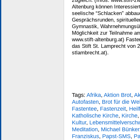
zugleich. (Infos: www.stift-zw
Altenburg können Interessier
seelische “Schlacken” abbau
Gesprächsrunden, spirituellen
Gymnastik, Wahrnehmungsübun
Möglichkeit zur Teilnahme am
www.stift-altenburg.at) Fast
das Stift St. Lamprecht von 2
stlambrecht.at).
Tags:
Afrika
,
Aktion Brot
,
Ak
Autofasten
,
Brot für die Wel
Fastentee
,
Fastenzeit
,
Heil
Katholische Kirche
,
Kirche
Kultur
,
Lebensmittelversc
Meditation
,
Michael Bünker
Franziskus
,
Papst-SMS
,
Pa