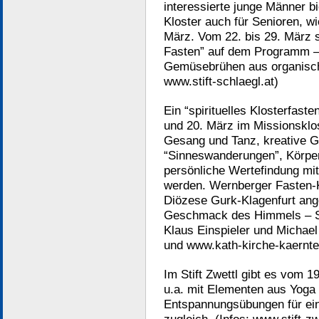
interessierte junge Männer b
Kloster auch für Senioren, wi
März. Vom 22. bis 29. März s
Fasten” auf dem Programm –
Gemüsebrühen aus organisch-
www.stift-schlaegl.at)
Ein “spirituelles Klosterfast
und 20. März im Missionsklos
Gesang und Tanz, kreative G
“Sinneswanderungen”, Körpe
persönliche Wertefindung mit
werden. Wernberger Fasten-K
Diözese Gurk-Klagenfurt an
Geschmack des Himmels – Si
Klaus Einspieler und Michael
und www.kath-kirche-kaernte
Im Stift Zwettl gibt es vom 1
u.a. mit Elementen aus Yoga
Entspannungsübungen für ein