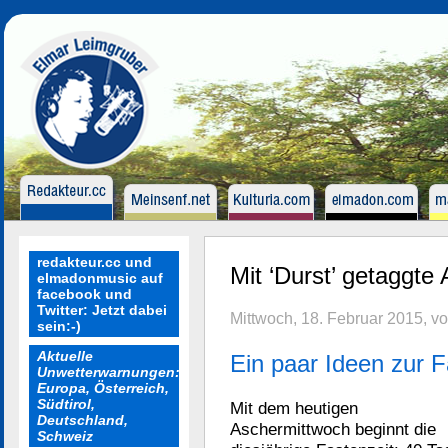
redakteur.cc und
Mit ‘Durst’ getaggte A
elmadonmusic auf
facebook und
Twitter: Jetzt dabei
Mittwoch, 18. Februar 2015, v
sein:-)
Aktuelle
Ein paar Ideen zur F
Unwetterwarnungen:
Europa, Österreich,
Südtirol,
Mit dem heutigen
Deutschland,
Aschermittwoch beginnt die
Schweiz