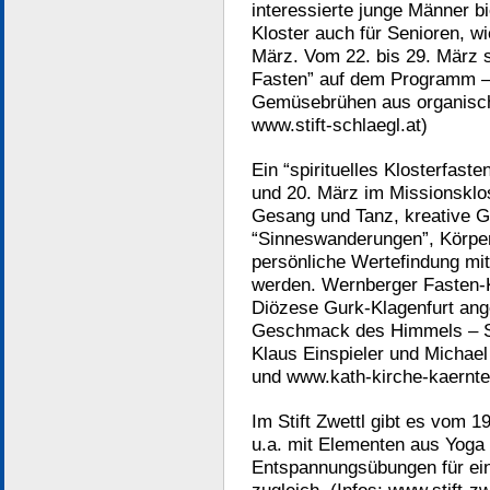
interessierte junge Männer b
Kloster auch für Senioren, wi
März. Vom 22. bis 29. März s
Fasten” auf dem Programm –
Gemüsebrühen aus organisch-
www.stift-schlaegl.at)
Ein “spirituelles Klosterfast
und 20. März im Missionsklos
Gesang und Tanz, kreative G
“Sinneswanderungen”, Körpe
persönliche Wertefindung mit
werden. Wernberger Fasten-K
Diözese Gurk-Klagenfurt an
Geschmack des Himmels – Si
Klaus Einspieler und Michael
und www.kath-kirche-kaernte
Im Stift Zwettl gibt es vom 1
u.a. mit Elementen aus Yoga
Entspannungsübungen für ein