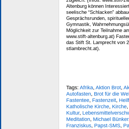
zugleich. (Infos: www.stift-zw
Altenburg können Interessier
seelische “Schlacken” abbau
Gesprächsrunden, spirituellen
Gymnastik, Wahrnehmungsübun
Möglichkeit zur Teilnahme am
www.stift-altenburg.at) Fast
das Stift St. Lamprecht von 2
stlambrecht.at).
Tags:
Afrika
,
Aktion Brot
,
Ak
Autofasten
,
Brot für die Wel
Fastentee
,
Fastenzeit
,
Heil
Katholische Kirche
,
Kirche
Kultur
,
Lebensmittelversc
Meditation
,
Michael Bünker
Franziskus
,
Papst-SMS
,
Pa