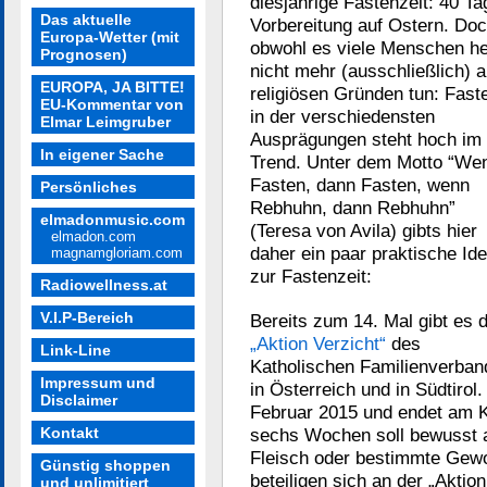
diesjährige Fastenzeit: 40 Ta
Das aktuelle
Vorbereitung auf Ostern. Do
Europa-Wetter (mit
obwohl es viele Menschen h
Prognosen)
nicht mehr (ausschließlich) 
EUROPA, JA BITTE!
religiösen Gründen tun: Fast
EU-Kommentar von
in der verschiedensten
Elmar Leimgruber
Ausprägungen steht hoch im
In eigener Sache
Trend. Unter dem Motto “We
Fasten, dann Fasten, wenn
Persönliches
Rebhuhn, dann Rebhuhn”
elmadonmusic.com
(Teresa von Avila) gibts hier
elmadon.com
daher ein paar praktische Id
magnamgloriam.com
zur Fastenzeit:
Radiowellness.at
V.I.P-Bereich
Bereits zum 14. Mal gibt es d
„Aktion Verzicht“
des
Link-Line
Katholischen Familienverban
Impressum und
in Österreich und in Südtiro
Disclaimer
Februar 2015 und endet am Ka
Kontakt
sechs Wochen soll bewusst a
Fleisch oder bestimmte Gewo
Günstig shoppen
beteiligen sich an der „Aktio
und unlimitiert