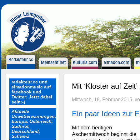
redakteur.cc und
Mit ‘Kloster auf Zeit’
elmadonmusic auf
facebook und
Twitter: Jetzt dabei
Mittwoch, 18. Februar 2015, v
sein:-)
Aktuelle
Ein paar Ideen zur F
Unwetterwarnungen:
Europa, Österreich,
Südtirol,
Mit dem heutigen
Deutschland,
Aschermittwoch beginnt die
Schweiz