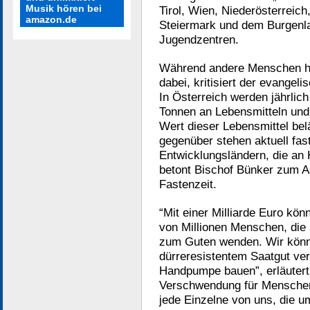
Musik hören bei
Tirol, Wien, Niederösterreich
amazon.de
Steiermark und dem Burgenla
Jugendzentren.
Während andere Menschen hu
dabei, kritisiert der evange
In Österreich werden jährlic
Tonnen an Lebensmitteln und
Wert dieser Lebensmittel belä
gegenüber stehen aktuell fas
Entwicklungsländern, die an 
betont Bischof Bünker zum 
Fastenzeit.
“Mit einer Milliarde Euro kön
von Millionen Menschen, die 
zum Guten wenden. Wir könnte
dürreresistentem Saatgut ver
Handpumpe bauen”, erläutert
Verschwendung für Menschen
jede Einzelne von uns, die u