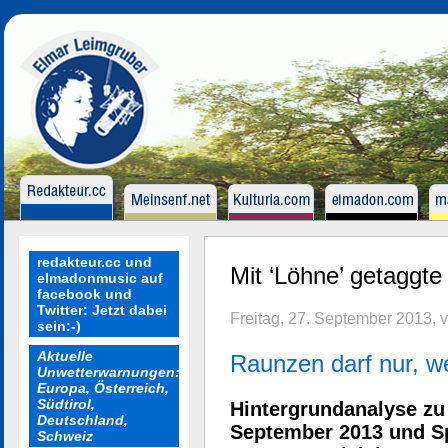
redakteur.cc und
Mit ‘Löhne’ getaggte 
elmadonmusic auf
facebook und
Twitter: Jetzt dabei
Freitag, 27. September 2013, 
sein:-)
Aktuelle
Raunzen darf nur, we
Unwetterwarnungen:
Europa, Österreich,
Südtirol,
Hintergrundanalyse zu
Deutschland,
September 2013 und Sp
Schweiz