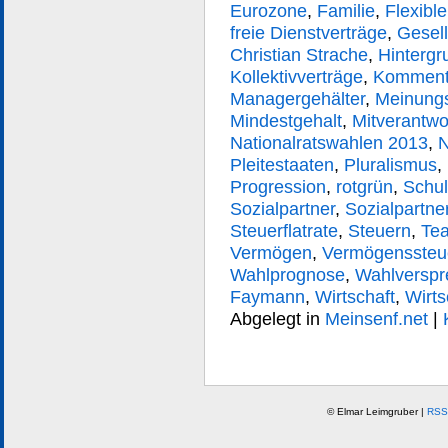
Eurozone
,
Familie
,
Flexible
freie Dienstverträge
,
Gesell
Christian Strache
,
Hintergr
Kollektivverträge
,
Komment
Managergehälter
,
Meinungs
Mindestgehalt
,
Mitverantwo
Nationalratswahlen 2013
,
N
Pleitestaaten
,
Pluralismus
,
Progression
,
rotgrün
,
Schu
Sozialpartner
,
Sozialpartne
Steuerflatrate
,
Steuern
,
Te
Vermögen
,
Vermögenssteu
Wahlprognose
,
Wahlverspr
Faymann
,
Wirtschaft
,
Wirts
Abgelegt in
Meinsenf.net
|
© Elmar Leimgruber |
RSS 