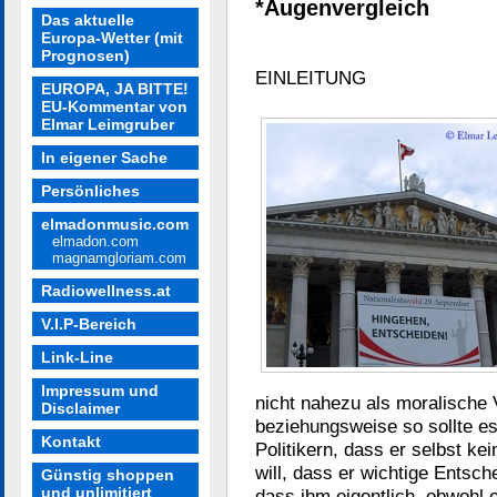
*Augenvergleich
Das aktuelle
Europa-Wetter (mit
Prognosen)
EINLEITUNG
EUROPA, JA BITTE!
EU-Kommentar von
Elmar Leimgruber
In eigener Sache
Persönliches
elmadonmusic.com
elmadon.com
magnamgloriam.com
Radiowellness.at
V.I.P-Bereich
Link-Line
Impressum und
nicht nahezu als moralische 
Disclaimer
beziehungsweise so sollte es
Kontakt
Politikern, dass er selbst kei
will, dass er wichtige Entsc
Günstig shoppen
und unlimitiert
dass ihm eigentlich, obwohl 