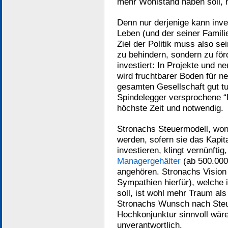
mehr Wohlstand haben soll,
Denn nur derjenige kann inve
Leben (und der seiner Famili
Ziel der Politik muss also s
zu behindern, sondern zu fö
investiert: In Projekte und 
wird fruchtbarer Boden für n
gesamten Gesellschaft gut t
Spindelegger versprochene “E
höchste Zeit und notwendig.
Stronachs Steuermodell, won
werden, sofern sie das Kapita
investieren, klingt vernünfti
Managergehälter
(ab 500.000 
angehören. Stronachs Vision 
Sympathien hierfür), welche
soll, ist wohl mehr Traum als 
Stronachs Wunsch nach Steu
Hochkonjunktur sinnvoll wäre
unverantwortlich.