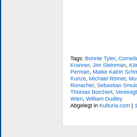
Tags:
Bonnie Tyler
,
Corneli
Kranner
,
Jim Steinman
,
Kö
Perman
,
Maike Katrin Schm
Kunze
,
Michael Römer
,
Mus
Ronacher
,
Sebastian Smul
Thomas Borchert
,
Vereini
Wien
,
William Dudley
Abgelegt in
Kulturia.com
|