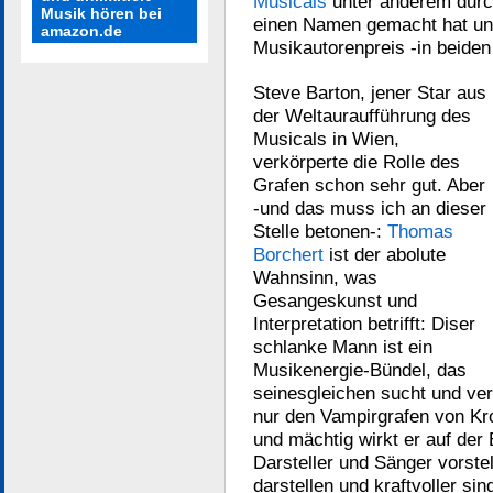
Musicals
unter anderem durc
Musik hören bei
einen Namen gemacht hat un
amazon.de
Musikautorenpreis -in beiden 
Steve Barton
, jener Star aus
der Weltauraufführung des
Musicals in Wien,
verkörperte die Rolle des
Grafen schon sehr gut. Aber
-und das muss ich an dieser
Stelle betonen-:
Thomas
Borchert
ist der abolute
Wahnsinn, was
Gesangeskunst und
Interpretation betrifft: Diser
schlanke Mann ist ein
Musikenergie-Bündel, das
seinesgleichen sucht und verm
nur den Vampirgrafen von Krol
und mächtig wirkt er auf der
Darsteller und Sänger vorstel
darstellen und kraftvoller si