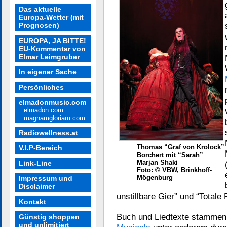
Das aktuelle
Europa-Wetter (mit
Prognosen)
EUROPA, JA BITTE!
EU-Kommentar von
Elmar Leimgruber
In eigener Sache
Persönliches
elmadonmusic.com
elmadon.com
magnamgloriam.com
Radiowellness.at
Thomas “Graf von Krolock”
V.I.P-Bereich
Borchert mit “Sarah”
Marjan Shaki
Link-Line
Foto: © VBW, Brinkhoff-
Mögenburg
Impressum und
Disclaimer
unstillbare Gier” und “Totale 
Kontakt
Buch und Liedtexte stamme
Günstig shoppen
und unlimitiert