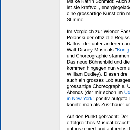
Maike Katrin Schmidt: Auch s
ist sie kraftvoll, energiegela
eine grossartige Künstlerin m
Stimme.
Im Vergleich zur Wiener Fas
Polanski der offizielle Regi
Baltus, der unter anderem au
Walt Disney Musicals “
König
und Choreographie stammen 
Das neue Bühnenbild und die
kommen hingegen nun vom un
William Dudley). Diesen drei
auch ein grosses Lob ausgesp
grossartige Choreographie. 
Abends (der mir schon im
Ud
in New York”
positiv aufgefal
konnte man als Zuschauer un
Auf den Punkt gebracht: Der 
erfolgreiches Musical brauch
gut inszeniert und authentis