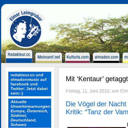
redakteur.cc und
Mit ‘Kentaur’ getaggt
elmadonmusic auf
facebook und
Twitter: Jetzt dabei
Freitag, 11. Juni 2010, von El
sein:-)
Aktuelle
Die Vögel der Nacht
Unwetterwarnungen:
Kritik: “Tanz der Vam
Europa, Österreich,
Südtirol,
Deutschland,
Schweiz