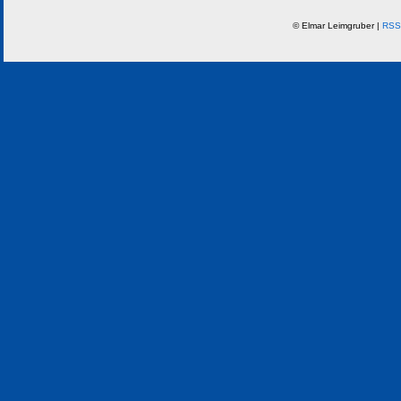
© Elmar Leimgruber |
RSS 