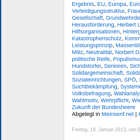
Ergebnis
,
EU
,
Europa
,
Eur
Verteidigungsstruktur
,
Frau
Gesellschaft
,
Grundwehrdi
Herausforderung
,
Herbert 
Hilfsorganisationen
,
Hinter
Katastrophenschutz
,
Komm
Leistungsprinzip
,
Massenblä
Miliz
,
Neutralität
,
Norbert D
politische Reife
,
Populismu
Hundstorfer
,
Senioren
,
Sich
Solidargemeinschaft
,
Solida
Sozialeinrichtungen
,
SPÖ
,
Suchtbekämpfung
,
Systeme
Volksbefragung
,
Wahlanaly
Wahlmotiv
,
Wehrpflicht
,
Wi
Zukunft der Bundesheere
Abgelegt in
Meinsenf.net
|
Freitag, 18. Januar 2013, von