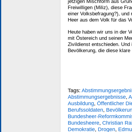
jetzigen Mischform aus Grun
Freiwilligen (Miliz), diese Fr
einer Volksbefragung?), und n
Heer aus dem Volk für das Vo
Heute haben wir uns in der Vo
mit Östereich und seinen M
Zivildienst entschieden. Und 
Bevölkerung, die diese klare
Tags:
Abstimmungsergebni
Abstimmungsergebnisse
,
A
Ausbildung
,
Öffentlicher Di
Berufssoldaten
,
Bevölkeru
Bundesheer-Reformkommi
Bundesheere
,
Christian Ra
Demokratie
,
Drogen
,
Edmu