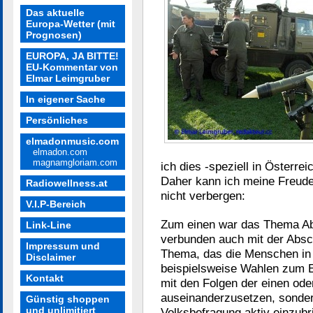
Das aktuelle
Europa-Wetter (mit
Prognosen)
EUROPA, JA BITTE!
EU-Kommentar von
Elmar Leimgruber
In eigener Sache
Persönliches
elmadonmusic.com
elmadon.com
magnamgloriam.com
ich dies -speziell in Österrei
Daher kann ich meine Freude
Radiowellness.at
nicht verbergen:
V.I.P-Bereich
Zum einen war das Thema Ab
Link-Line
verbunden auch mit der Absch
Impressum und
Thema, das die Menschen in 
Disclaimer
beispielsweise Wahlen zum Eu
Kontakt
mit den Folgen der einen od
auseinanderzusetzen, sonder
Günstig shoppen
und unlimitiert
Volksbefragung aktiv einzubri