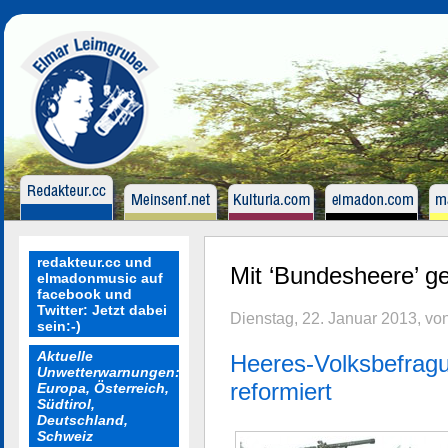
redakteur.cc und
Mit ‘Bundesheere’ ge
elmadonmusic auf
facebook und
Twitter: Jetzt dabei
Dienstag, 22. Januar 2013, vo
sein:-)
Aktuelle
Heeres-Volksbefragun
Unwetterwarnungen:
reformiert
Europa, Österreich,
Südtirol,
Deutschland,
Schweiz