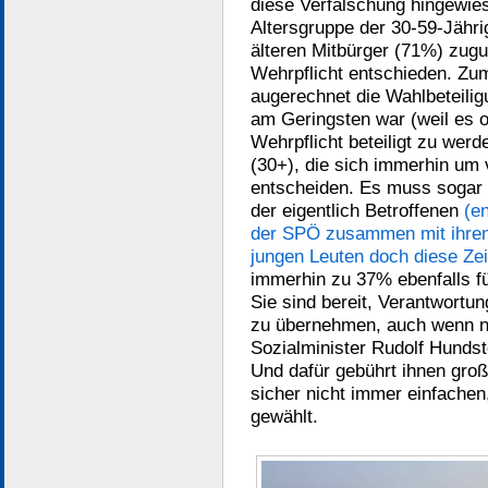
diese Verfälschung hingewie
Altersgruppe der 30-59-Jähr
älteren Mitbürger (71%) zug
Wehrpflicht entschieden. Zu
augerechnet die Wahlbeteilig
am Geringsten war (weil es of
Wehrpflicht beteiligt zu wer
(30+), die sich immerhin um 
entscheiden. Es muss sogar s
der eigentlich Betroffenen
(e
der SPÖ zusammen mit ihren 
jungen Leuten doch diese Zei
immerhin zu 37% ebenfalls f
Sie sind bereit, Verantwortun
zu übernehmen, auch wenn ni
Sozialminister Rudolf Hundst
Und dafür gebührt ihnen gro
sicher nicht immer einfachen
gewählt.