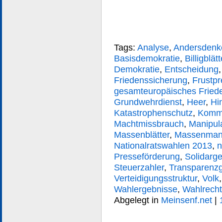
Tags:
Analyse
,
Andersdenk
Basisdemokratie
,
Billigblätt
Demokratie
,
Entscheidung
Friedenssicherung
,
Frustpr
gesamteuropäisches Fried
Grundwehrdienst
,
Heer
,
Hi
Katastrophenschutz
,
Komm
Machtmissbrauch
,
Manipul
Massenblätter
,
Massenmani
Nationalratswahlen 2013
,
n
Presseförderung
,
Solidarg
Steuerzahler
,
Transparenz
Verteidigungsstruktur
,
Volk
Wahlergebnisse
,
Wahlrecht
Abgelegt in
Meinsenf.net
|