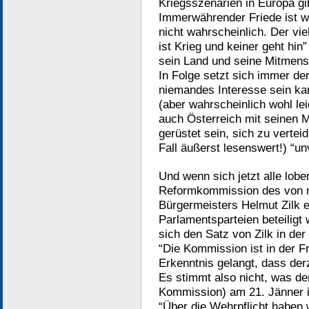
Kriegsszenarien in Europa gi
Immerwährender Friede ist w
nicht wahrscheinlich. Der viel
ist Krieg und keiner geht hin”
sein Land und seine Mitmensc
In Folge setzt sich immer de
niemandes Interesse sein kan
(aber wahrscheinlich wohl lei
auch Österreich mit seinen M
gerüstet sein, sich zu vertei
Fall äußerst lesenswert!) “u
Und wenn sich jetzt alle lob
Reformkommission des von m
Bürgermeisters Helmut Zilk e
Parlamentsparteien beteiligt
sich den Satz von Zilk in de
“Die Kommission ist in der F
Erkenntnis gelangt, dass derz
Es stimmt also nicht, was de
Kommission) am 21. Jänner i
“Über die Wehrpflicht haben 