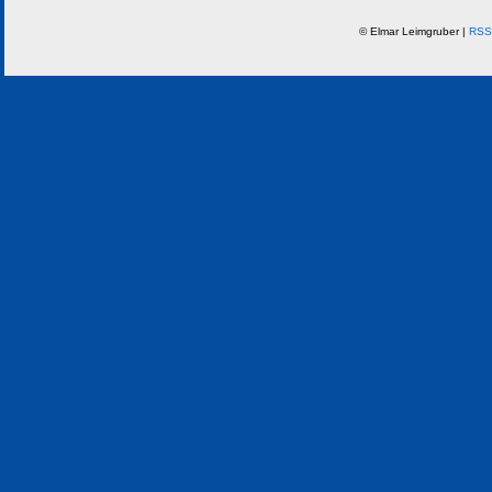
© Elmar Leimgruber |
RSS 