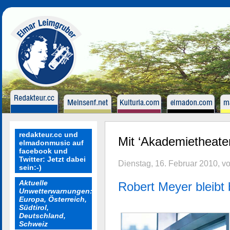
redakteur.cc und
Mit ‘Akademietheater
elmadonmusic auf
facebook und
Twitter: Jetzt dabei
Dienstag, 16. Februar 2010, v
sein:-)
Aktuelle
Robert Meyer bleibt 
Unwetterwarnungen:
Europa, Österreich,
Südtirol,
Deutschland,
Schweiz