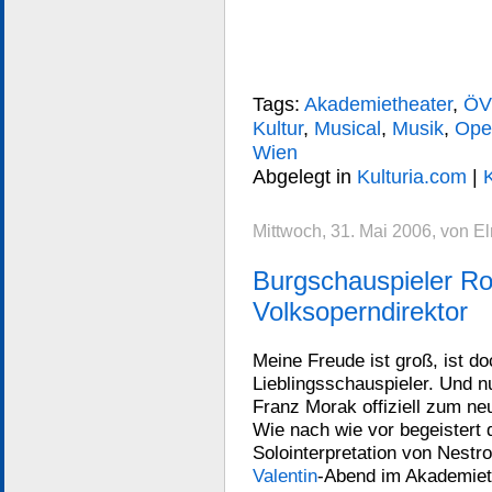
Tags:
Akademietheater
,
ÖV
Kultur
,
Musical
,
Musik
,
Ope
Wien
Abgelegt in
Kulturia.com
|
Mittwoch, 31. Mai 2006, von E
Burgschauspieler Ro
Volksoperndirektor
Meine Freude ist groß, ist d
Lieblingsschauspieler. Und n
Franz Morak offiziell zum ne
Wie nach wie vor begeistert
Solointerpretation von Nestr
Valentin
-Abend im Akademiet