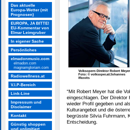
Das aktuelle
Europa-Wetter (mit
Prognosen)
EUROPA, JA BITTE!
EU-Kommentar von
Elmar Leimgruber
In eigener Sache
Persönliches
elmadonmusic.com
elmadon.com
magnamgloriam.com
Volksopern-Direktor Robert Meyer
Foto: © volksoper.at/Johannes
Radiowellness.at
Ifkovits
V.I.P-Bereich
“Mit Robert Meyer hat die Vo
Link-Line
eingeschlagen. Der Direktor
Impressum und
wieder Profil gegeben und als
Disclaimer
Kulturangebot und die österre
begrüsste Silvia Fuhrmann, 
Kontakt
Entscheidung.
Günstig shoppen
und unlimitiert