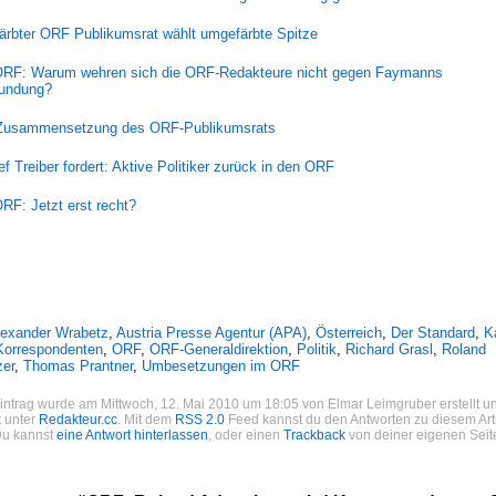
rbter ORF Publikumsrat wählt umgefärbte Spitze
RF: Warum wehren sich die ORF-Redakteure nicht gegen Faymanns
undung?
Zusammensetzung des ORF-Publikumsrats
f Treiber fordert: Aktive Politiker zurück in den ORF
F: Jetzt erst recht?
lexander Wrabetz
,
Austria Presse Agentur (APA)
,
Österreich
,
Der Standard
,
K
Korrespondenten
,
ORF
,
ORF-Generaldirektion
,
Politik
,
Richard Grasl
,
Roland
zer
,
Thomas Prantner
,
Umbesetzungen im ORF
intrag wurde am Mittwoch, 12. Mai 2010 um 18:05 von Elmar Leimgruber erstellt un
 unter
Redakteur.cc
. Mit dem
RSS 2.0
Feed kannst du den Antworten zu diesem Art
Du kannst
eine Antwort hinterlassen
, oder einen
Trackback
von deiner eigenen Seit