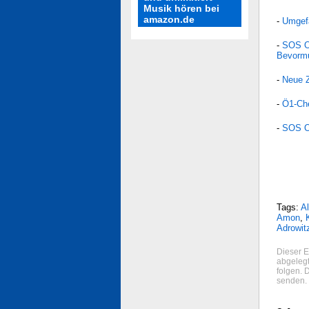
Musik hören bei
amazon.de
-
Umgefä
-
SOS O
Bevorm
-
Neue 
-
Ö1-Che
-
SOS OR
Tags:
A
Amon
,
Adrowit
Dieser E
abgelegt
folgen. 
senden.