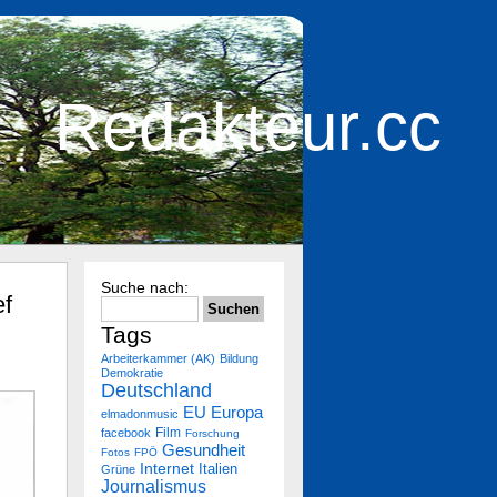
Redakteur.cc
Suche nach:
ef
Tags
Arbeiterkammer (AK)
Bildung
Demokratie
Deutschland
Europa
EU
elmadonmusic
Film
facebook
Forschung
Gesundheit
Fotos
FPÖ
Internet
Italien
Grüne
Journalismus