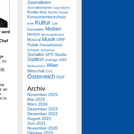
Journalisten
Journalistenpreis
Jugendliche
Kinder
Kino
Kirche
Klassik
Konsumentenschutz
Kultur
Luis
Kritik
Medien
Durnwalder
 wird
Medizin
Meinungsfreiheit
Musik
Musical
ORF
Chef
Politik
Pressefreiheit
Schweiz
Sicherheit
Soziales
SPÖ
Studie
ge
Südtirol
UNO
Umfrage
, zu
Wien
Weihnachten
30.
Wirtschaft
ÖJC
Österreich
ÖVP
ine
Archiv
tz an
n
November 2025
n in
Mai 2025
März 2024
Dezember 2023
Dezember 2022
August 2022
Juni 2021
November 2020
Oktober 2020