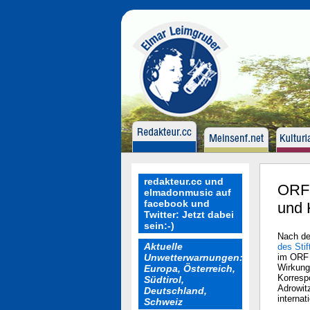
redakteur.cc und
ORF:
elmadonmusic auf
facebook und
und 
Twitter: Jetzt dabei
sein:-)
Nach de
Aktuelle
des Stif
Unwetterwarnungen:
im ORF s
Wirkung
Europa, Österreich,
Korrespo
Südtirol,
Adrowitz
Deutschland,
internat
Schweiz