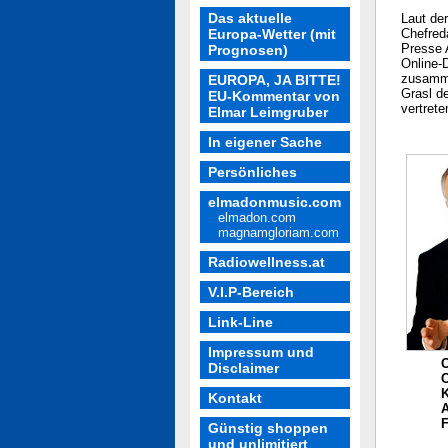
Das aktuelle
Laut de
Europa-Wetter (mit
Chefred
Presse 
Prognosen)
Online-
zusamme
EUROPA, JA BITTE!
Grasl d
EU-Kommentar von
vertrete
Elmar Leimgruber
In eigener Sache
Persönliches
elmadonmusic.com
elmadon.com
magnamgloriam.com
Radiowellness.at
V.I.P-Bereich
Link-Line
Impressum und
Disclaimer
C
K
Kontakt
F
Günstig shoppen
und unlimitiert