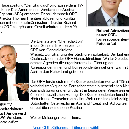
r Tageszeitung “Der Standard” wird ausserdem TV-
akteur Karl Amon in den Vorstand der Austria
Agentur (APA) entsandt. Er soll demnach ORF-
Direktor Thomas Prantner ablösen und künftig
n mit dem kaufmännischen Direktor Richard
en ORF als grössten Gesellschafter in der APA
Roland Adrowitzer
n.
neuer ORF-
Korrespondenten-
Die Dienststelle “Chefredaktion”
Foto: orf.at
in der Generaldirektion wird laut
ORF von Generaldirektor
Wrabetz zur Straffung der Strukturen aufgelöst. Der bisheri
Chefredakteur in der ORF-Generaldirektion, Walter Seledec
dessen Agenden die organisatorische Führung der
Korrespondentinnen und Korrespondenten gehörte, war mit 
April in den Ruhestand getreten.
Der ORF leiste sich mit 25 Korrespondenten weltweit “für e
verhältnismäßig kleine Fernsehanstalt ein beachtliches Ne
Auslandsbüros und erfüllt damit in besonderer Weise seine
öffentlich-rechtlichen Auftrag. Die Korrespondenten berichte
Hörfunk und Fernsehen aus aller Welt und sind gleichzeitig
Botschafter Österreichs im Ausland,” zeigt sich Adrowitzer
ORF TV-
erfreut über seine neue Position.
hefredakteur
arl Amon wird
APA-Vorstand
Weiter Meldungen zum Thema:
oto: orf.at
-
Neue ORF-Stiftungsrat-Führung gewählt