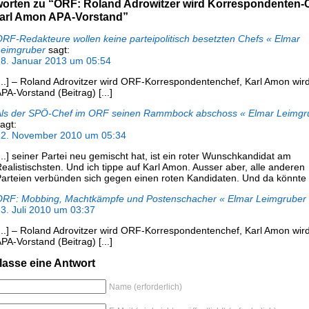
worten zu “ORF: Roland Adrowitzer wird Korrespondenten-
arl Amon APA-Vorstand”
RF-Redakteure wollen keine parteipolitisch besetzten Chefs « Elmar
Leimgruber
sagt:
8. Januar 2013 um 05:54
...] – Roland Adrovitzer wird ORF-Korrespondentenchef, Karl Amon wir
PA-Vorstand (Beitrag) [...]
Als der SPÖ-Chef im ORF seinen Rammbock abschoss « Elmar Leimgr
agt:
12. November 2010 um 05:34
...] seiner Partei neu gemischt hat, ist ein roter Wunschkandidat am
ealistischsten. Und ich tippe auf Karl Amon. Ausser aber, alle anderen
arteien verbünden sich gegen einen roten Kandidaten. Und da könnte [
ORF: Mobbing, Machtkämpfe und Postenschacher « Elmar Leimgruber
3. Juli 2010 um 03:37
...] – Roland Adrovitzer wird ORF-Korrespondentenchef, Karl Amon wir
PA-Vorstand (Beitrag) [...]
lasse eine Antwort
Name (erforderlich)