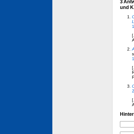
3 Ant
und K
O
1
[
A
s
[
R
P
2
[
A
Hinter