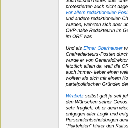
Journalisten hatten aber off
protestierten auch nicht dag
vor allem redaktionellen Posi
und andere redaktionellen C
wurden, wehrten sich aber u
ÖVP-nahe Redakteurin im Ges
im ORF war.
Und als
Elmar Oberhauser
we
Chefredakteurs-Posten durch
wurde er von Generaldirekto
letztlich allein da, weil die
auch immer- lieber einen we
wollten als sich mit einem Ko
parteipolitischen Gründen d
Wrabetz
selbst galt ja seit 
den Wünschen seiner Genoss
sehr fraglich, ob er denn wi
entgegen aller Logik und entg
Personalentscheidungen denn
“Pakteleien” hinter den Kuli