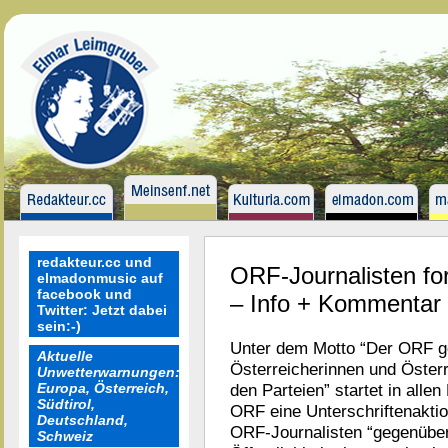
redakteur.cc und
ORF-Journalisten fo
elmadonmusic auf
facebook und
– Info + Kommentar
Twitter: Jetzt dabei
sein:-)
Unter dem Motto “Der ORF g
Aktuelle
Österreicherinnen und Österr
Unwetterwarnungen:
Europa, Österreich,
den Parteien” startet in alle
Südtirol,
ORF eine Unterschriftenaktio
Deutschland,
ORF-Journalisten “gegenüber
Schweiz