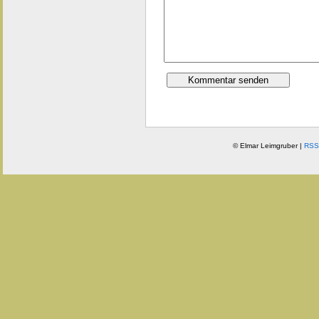
© Elmar Leimgruber |
RSS 