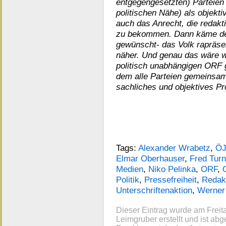
entgegengesetzten) Parteien
politischen Nähe) als objekt
auch das Anrecht, die redakt
zu bekommen. Dann käme der
gewünscht- das Volk rapräsen
näher. Und genau das wäre 
politisch unabhängigen ORF 
dem alle Parteien gemeinsam
sachliches und objektives P
Tags:
Alexander Wrabetz
,
Ö
Elmar Oberhauser
,
Fred Tur
Medien
,
Niko Pelinka
,
ORF
,
Politik
,
Pressefreiheit
,
Redak
Unterschriftenaktion
,
Werner
Dieser Eintrag wurde am Frei
Leimgruber erstellt und ist abg