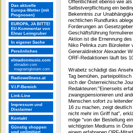
Öffentlichkeit ebenso wie als
Das aktuelle
Selbstverpflichtung ein bedi
Europa-Wetter (mit
Bekenntnis zur Unabhängigkei
Prognosen)
rechtlichen Rundfunks ableg
EUROPA, JA BITTE!
Forderungen an Gesetzgeber
EU-Kommentar von
Geschäftsführung formulieren
Elmar Leimgruber
Aktion ist die Ernennung d
In eigener Sache
Niko Pelinka zum Büroleiter
Generaldirektor Alexander Wr
Persönliches
ORF-Redaktionen läuft bis 10
elmadonmusic.com
elmadon.com
magnamgloriam.com
Wrabetz schädigt das Ansehe
Tag bemühen, parteipolitisch 
Radiowellness.at
sich der Österreichische Jo
V.I.P-Bereich
Redakteuren:”Einerseits erf
zwangspensionieren und ander
Link-Line
Menschen sofort zu leitende
Impressum und
16 zu machen, zeigt deutlic
Disclaimer
nicht mehr im Griff hat”, er
Kontakt
möge “von der Bestellung ei
wichtigsten Mediums in Öste
Günstig shoppen
einem erfahrenen ORF-Mitarbe
und unlimitiert