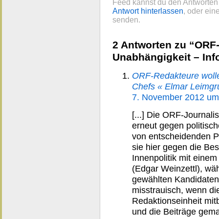
Feed kannst du den Antworten 
Antwort hinterlassen
, oder ei
senden.
2 Antworten zu “ORF-
Unabhängigkeit – In
ORF-Redakteure wollen
Chefs « Elmar Leimgr
7. November 2012 um
[...] Die ORF-Journal
erneut gegen politisc
von entscheidenden Po
sie hier gegen die Be
Innenpolitik mit ein
(Edgar Weinzettl), wä
gewählten Kandidaten
misstrauisch, wenn die
Redaktionseinheit mitb
und die Beiträge gem