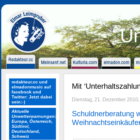
Un
redakteur.cc und
Mit ‘Unterhaltszahlun
elmadonmusic auf
facebook und
Twitter: Jetzt dabei
Dienstag, 21. Dezember 2010,
sein:-)
Aktuelle
Schuldnerberatung w
Unwetterwarnungen:
Weihnachtseinkäufe
Europa, Österreich,
Südtirol,
Deutschland,
Schweiz