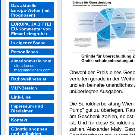
Das aktuelle
Europa-Wetter (mit
Prognosen)
EUROPA, JA BITTE!
EU-Kommentar von
Elmar Leimgruber
In eigener Sache
Persönliches
Gründe für Überschuldung 2
elmadonmusic.com
Grafik: schuldenberatung.at
elmadon.com
magnamgloriam.com
Obwohl der Preis eines Gesc
verleiten gerade in der Weih
Radiowellness.at
und ein beinahe unendliches
V.I.P-Bereich
unüberlegten Ausgaben.
Link-Line
Die Schuldnerberatung Wien r
Impressum und
Pump” gut zu überlegen. Rat
Disclaimer
am Geschenk zahlen, selbst
Kontakt
ist. Und für diese Schulden 
zahlen. Alexander Maly, Ges
Günstig shoppen
und unlimitiert