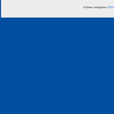
© Elmar Leimgruber |
RSS 