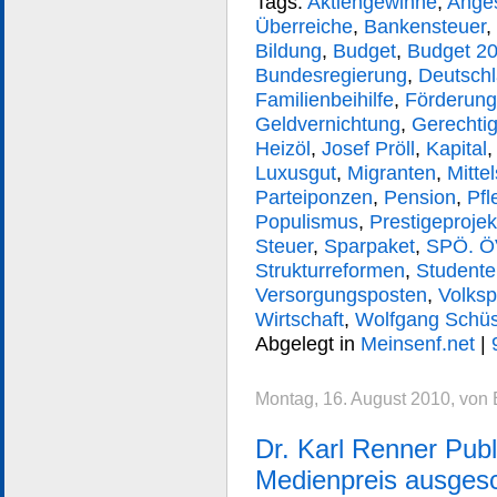
Tags:
Aktiengewinne
,
Anges
Überreiche
,
Bankensteuer
,
Bildung
,
Budget
,
Budget 2
Bundesregierung
,
Deutsch
Familienbeihilfe
,
Förderung
Geldvernichtung
,
Gerechtig
Heizöl
,
Josef Pröll
,
Kapital
Luxusgut
,
Migranten
,
Mitte
Parteiponzen
,
Pension
,
Pfl
Populismus
,
Prestigeprojek
Steuer
,
Sparpaket
,
SPÖ. Ö
Strukturreformen
,
Studente
Versorgungsposten
,
Volksp
Wirtschaft
,
Wolfgang Schüs
Abgelegt in
Meinsenf.net
|
Montag, 16. August 2010, von
Dr. Karl Renner Publ
Medienpreis ausges