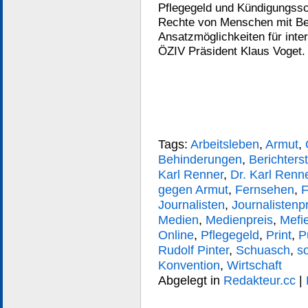
Pflegegeld und Kündigungssc
Rechte von Menschen mit Beh
Ansatzmöglichkeiten für inter
ÖZIV Präsident Klaus Voget.
Tags:
Arbeitsleben
,
Armut
,
Behinderungen
,
Berichters
Karl Renner
,
Dr. Karl Renne
gegen Armut
,
Fernsehen
,
F
Journalisten
,
Journalistenp
Medien
,
Medienpreis
,
Mefi
Online
,
Pflegegeld
,
Print
,
P
Rudolf Pinter
,
Schuasch
,
s
Konvention
,
Wirtschaft
Abgelegt in
Redakteur.cc
|