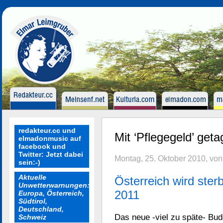
redakteur.cc und
Mit ‘Pflegegeld’ geta
elmadonmusic auf
facebook und
Twitter: Jetzt dabei
Montag, 25. Oktober 2010, vo
sein:-)
Aktuelle
Österreich wird st
Unwetterwarnungen:
2011
Europa, Österreich,
Südtirol,
Deutschland,
Das neue -viel zu späte- Bud
Schweiz