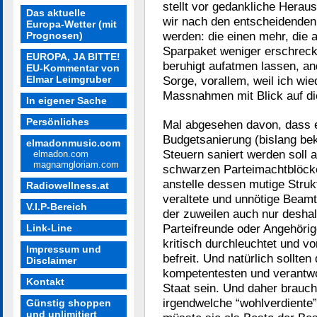
stellt vor gedankliche Herau
Das aktuelle
wir nach den entscheidenden
Europa-Wetter (mit
werden: die einen mehr, die
Prognosen)
Sparpaket weniger erschrecke
EUROPA, JA BITTE!
beruhigt aufatmen lassen, and
EU-Kommentar von
Elmar Leimgruber
Sorge, vorallem, weil ich wi
Massnahmen mit Blick auf d
In eigener Sache
Persönliches
Mal abgesehen davon, dass es
Budgetsanierung (bislang bek
elmadonmusic.com
Steuern saniert werden soll 
elmadon.com
magnamgloriam.com
schwarzen Parteimachtblöcken
anstelle dessen mutige Struk
Radiowellness.at
veraltete und unnötige Beamt
V.I.P-Bereich
der zuweilen auch nur deshal
Parteifreunde oder Angehörige
Link-Line
kritisch durchleuchtet und vo
Impressum und
befreit. Und natürlich sollten 
Disclaimer
kompetentesten und verantw
Kontakt
Staat sein. Und daher brauch
irgendwelche “wohlverdiente”
Günstig shoppen
und unlimitiert