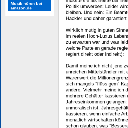
müsste sie als Beste der Bes
Musik hören bei
Politik umwerben: Leider wir
amazon.de
bleiben. Und nein: Ein Beamt
Hackler und daher garantiert 
Wirklich mutig in guten Sinne
im realen Hoch-Luxus Lebend
zu erwarten war und was leid
welche Parteien gerade regie
regiert direkt oder indirekt):
Damit meine ich nicht jene z
unreichen Mittelständler mit 
Warenwert die Millionengrenz
sich mangels “flüssigem” Kap
andere. Vielmehr meine ich da
mehrere Gehälter kassieren 
Jahreseinkommen gelangen:
unmoralisch ist, Jahresgehä
kassieren, wenn einfache Arb
monatlich wirtschaften könn
schon glauben, was “Besseres