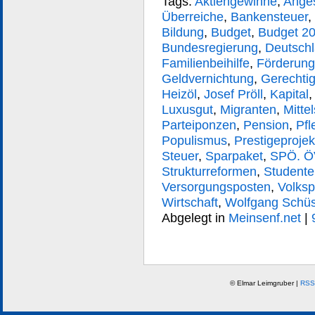
Tags:
Aktiengewinne
,
Anges
Überreiche
,
Bankensteuer
,
Bildung
,
Budget
,
Budget 2
Bundesregierung
,
Deutsch
Familienbeihilfe
,
Förderung
Geldvernichtung
,
Gerechtig
Heizöl
,
Josef Pröll
,
Kapital
Luxusgut
,
Migranten
,
Mitte
Parteiponzen
,
Pension
,
Pfl
Populismus
,
Prestigeprojek
Steuer
,
Sparpaket
,
SPÖ. Ö
Strukturreformen
,
Studente
Versorgungsposten
,
Volksp
Wirtschaft
,
Wolfgang Schüs
Abgelegt in
Meinsenf.net
|
© Elmar Leimgruber |
RSS 