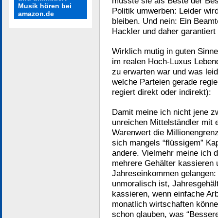
müsste sie als Beste der Bes
Musik hören bei
Politik umwerben: Leider wir
amazon.de
bleiben. Und nein: Ein Beamt
Hackler und daher garantiert 
Wirklich mutig in guten Sinne
im realen Hoch-Luxus Lebend
zu erwarten war und was leid
welche Parteien gerade regie
regiert direkt oder indirekt):
Damit meine ich nicht jene z
unreichen Mittelständler mit 
Warenwert die Millionengrenz
sich mangels “flüssigem” Kap
andere. Vielmehr meine ich da
mehrere Gehälter kassieren 
Jahreseinkommen gelangen:
unmoralisch ist, Jahresgehä
kassieren, wenn einfache Arb
monatlich wirtschaften könn
schon glauben, was “Besseres