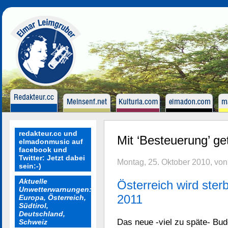
redakteur.cc und
Mit ‘Besteuerung’ ge
elmadonmusic auf
facebook und
Twitter: Jetzt dabei
Montag, 25. Oktober 2010, vo
sein:-)
Aktuelle
Österreich wird st
Unwetterwarnungen:
2011
Europa, Österreich,
Südtirol,
Deutschland,
Das neue -viel zu späte- Bud
Schweiz