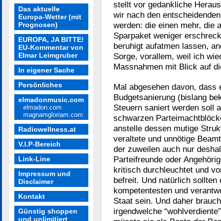
stellt vor gedankliche Herau
Das aktuelle
wir nach den entscheidenden
Europa-Wetter (mit
werden: die einen mehr, die
Prognosen)
Sparpaket weniger erschrecke
EUROPA, JA BITTE!
beruhigt aufatmen lassen, and
EU-Kommentar von
Elmar Leimgruber
Sorge, vorallem, weil ich wi
Massnahmen mit Blick auf d
In eigener Sache
Persönliches
Mal abgesehen davon, dass es
Budgetsanierung (bislang bek
elmadonmusic.com
Steuern saniert werden soll 
elmadon.com
magnamgloriam.com
schwarzen Parteimachtblöcken
anstelle dessen mutige Struk
Radiowellness.at
veraltete und unnötige Beamt
V.I.P-Bereich
der zuweilen auch nur deshal
Parteifreunde oder Angehörige
Link-Line
kritisch durchleuchtet und vo
Impressum und
befreit. Und natürlich sollten 
Disclaimer
kompetentesten und verantw
Kontakt
Staat sein. Und daher brauch
irgendwelche “wohlverdiente”
Günstig shoppen
und unlimitiert