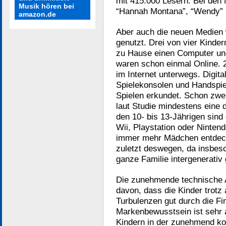
mit 415.000 Lesern. Bei den 
Musik hören bei
“Hannah Montana”, “Wendy” u
amazon.de
Aber auch die neuen Medien
genutzt. Drei von vier Kinde
zu Hause einen Computer und
waren schon einmal Online. 2
im Internet unterwegs. Digi
Spielekonsolen und Handspie
Spielen erkundet. Schon zwei 
laut Studie mindestens ein
den 10- bis 13-Jährigen sind
Wii, Playstation oder Ninte
immer mehr Mädchen entdecke
zuletzt deswegen, da insbeso
ganze Familie intergenerativ
Die zunehmende technische 
davon, dass die Kinder trotz 
Turbulenzen gut durch die F
Markenbewusstsein ist sehr 
Kindern in der zunehmend kom