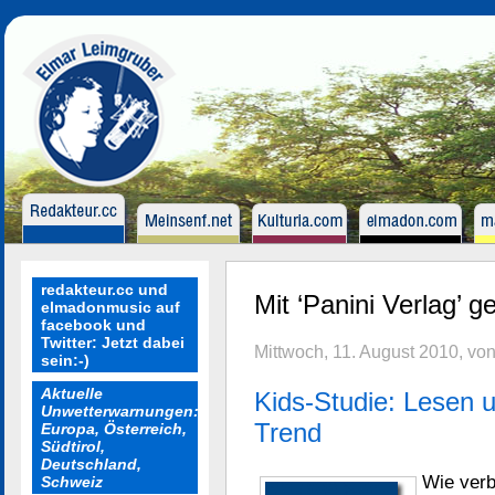
redakteur.cc und
Mit ‘Panini Verlag’ g
elmadonmusic auf
facebook und
Twitter: Jetzt dabei
Mittwoch, 11. August 2010, vo
sein:-)
Aktuelle
Kids-Studie: Lesen u
Unwetterwarnungen:
Trend
Europa, Österreich,
Südtirol,
Deutschland,
Wie verb
Schweiz