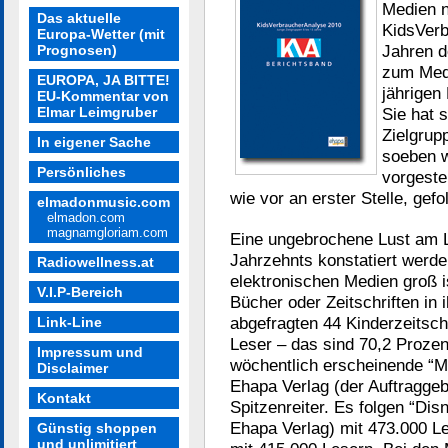
Medien n
Das aktuelle
KidsVerb
Europa-Wetter (mit
Jahren d
Prognosen)
zum Medi
EUROPA, JA BITTE!
jährigen
EU-Kommentar von
Elmar Leimgruber
Sie hat s
Zielgrup
In eigener Sache
soeben w
Persönliches
vorgeste
wie vor an erster Stelle, gef
elmadonmusic.com
elmadon.com
magnamgloriam.com
Eine ungebrochene Lust am 
Jahrzehnts konstatiert werd
Radiowellness.at
elektronischen Medien groß i
V.I.P-Bereich
Bücher oder Zeitschriften in 
abgefragten 44 Kinderzeitsch
Link-Line
Leser – das sind 70,2 Prozent
Impressum und
wöchentlich erscheinende “
Disclaimer
Ehapa Verlag (der Auftraggeb
Kontakt
Spitzenreiter. Es folgen “Di
Ehapa Verlag) mit 473.000 Les
Günstig shoppen
und unlimitiert