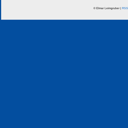
© Elmar Leimgruber |
RSS 