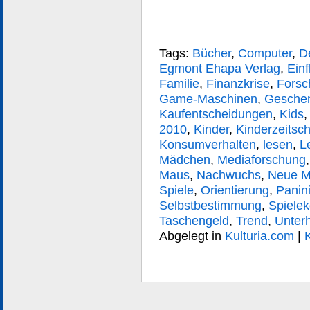
Tags:
Bücher
,
Computer
,
D
Egmont Ehapa Verlag
,
Einf
Familie
,
Finanzkrise
,
Forsc
Game-Maschinen
,
Gesche
Kaufentscheidungen
,
Kids
2010
,
Kinder
,
Kinderzeitsch
Konsumverhalten
,
lesen
,
L
Mädchen
,
Mediaforschung
Maus
,
Nachwuchs
,
Neue M
Spiele
,
Orientierung
,
Panini
Selbstbestimmung
,
Spiele
Taschengeld
,
Trend
,
Unter
Abgelegt in
Kulturia.com
|