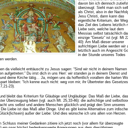
davon bin ich dennoch zutiefs
überzeugt: Sieht man sich sel
als Christ, also in der Nachfol
Jesu Christi, dann kann das
eigentliche Kriterium, der We
das Ziel des Lebens letztlich 
Liebe sein, welche laut dem
Messias selbst tatsächlich da
einzige “Gesetz” ist (vgl. Mt 2
40): Am Maß dieser unserer
aufrichtigen Liebe werden wir 
letztlich auch im Angesicht G
in der Stunde unseres Todes
en werden.
en da vielleicht enttäuscht zu Jesus sagen: “Sind wir nicht in deinem Namen 
n aufgetreten:” Du irrst dich in uns Herr: wir standen ja in deinem Dienst und
 und deine Kirche tätig… Ja, mögen uns da hoffentlich vorallem die harten Wo
part bleiben: “Ich kenne euch nicht: weg von mir, ihr Übertreter des Gesetzes
 7,21-23).
und bleibt das Kriterium für Gläubige und Ungläubige: Das Maß der Liebe, das
ster Überzeugung leben (vgl. auch Mt. 25,33-46): die aufrichtige und selbstlos
acht uns selbst und andere Menschen glücklich und prägt den Sinn unseres
Die Liebe ist das Maß aller Dinge. Und es gibt keine Alternative zum irdisch
Glück(lichsein) außer der Liebe: Und dies wünsche ich uns allen von Herzen.
 Schluss meiner Gedanken zitiere ich jetzt noch (vor allem für überzeugte
n) ein paar höchst bedenkenswerte Anregungen aus dem diesjährigen