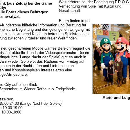
Welt erörtern bei der Fachtagung F.R.O.G.
ink (aus Zelda) bei der Game
Verflechtung von Spiel mit Kultur und
ity:
Gesellschaft.
lle Fotos dieses Beitrages:
ame-city.at
Eltern finden in der
-Kinderzone hilfreiche Information und Beratung für
ieherische Begleitung und den gelungenen Umgang mit
rspielen, während Kinder in betreuten Spielstationen
rung zwischen virtueller und realer Welt finden.
 neu geschaffenen Mobile Games Bereich reagiert die
ty auf aktuelle Trends der Videospielbranche. Die im
eingeführte “Lange Nacht der Spiele” gibt es auch in
Jahr wieder. So bleibt das Rathaus von Freitag auf
 auch in der Nacht offen und bietet allen an
r- und Konsolenspielen Interessierten eine
rtige Atmosphäre.
e City auf einen Blick:
 September im Wiener Rathaus & Freigelände
Mario und Luig
szeiten:
 15:00-24:00 (Lange Nacht der Spiele)
 10:00-19:00
 10:00-19:00