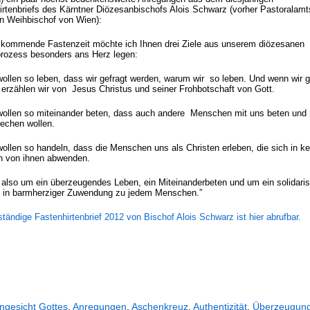
irtenbriefs des Kärntner Diözesanbischofs Alois Schwarz (vorher Pastoralamts
n Weihbischof von Wien):
e kommende Fastenzeit möchte ich Ihnen drei Ziele aus unserem diözesanen
dprozess besonders ans Herz legen:
wollen so leben, dass wir gefragt werden, warum wir so leben. Und wenn wir g
 erzählen wir von Jesus Christus und seiner Frohbotschaft von Gott.
wollen so miteinander beten, dass auch andere Menschen mit uns beten und 
rechen wollen.
ollen so handeln, dass die Menschen uns als Christen erleben, die sich in ke
on von ihnen abwenden.
 also um ein überzeugendes Leben, ein Miteinanderbeten und um ein solidari
 in barmherziger Zuwendung zu jedem Menschen.”
ständige Fastenhirtenbrief 2012 von Bischof Alois Schwarz ist hier abrufbar.
ngesicht Gottes
,
Anregungen
,
Aschenkreuz
,
Authentizität
,
Überzeugun