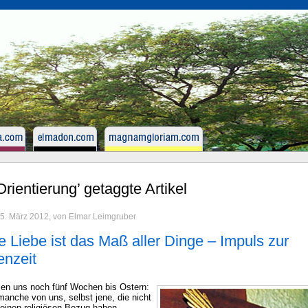
Orientierung’ getaggte Artikel
5. März 2012, von Elmar Leimgruber
e Liebe ist das Maß aller Dinge – Impuls zur
enzeit
len uns noch fünf Wochen bis Ostern:
manche von uns, selbst jene, die nicht
 einen religiösen Bezug haben,