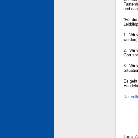
Fastenh
und dan
“Für di
Leitbil
1. Wir 
werden,
2. Wir 
Gott sp
3. Wir w
Situati
Es geht
Handeln
Der voll
Tags:
A