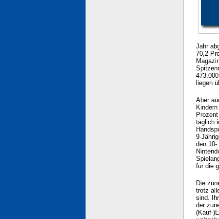
Jahr ab
70,2 Pr
Magazin
Spitzen
473.000
liegen 
Aber au
Kindern
Prozent
täglich
Handspi
9-Jähri
den 10- 
Nintend
Spielan
für die 
Die zun
trotz al
sind. I
der zun
(Kauf-)