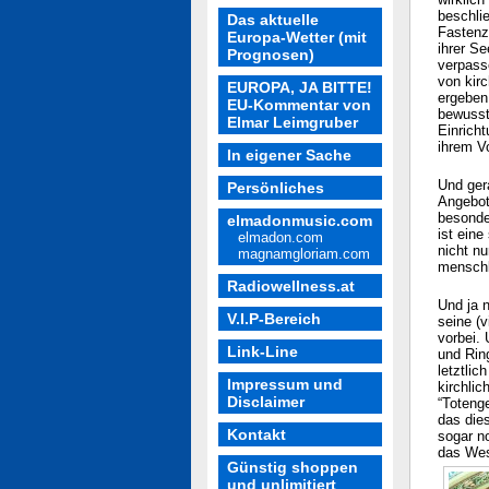
beschli
Das aktuelle
Fastenz
Europa-Wetter (mit
ihrer Se
Prognosen)
verpass
von kir
EUROPA, JA BITTE!
ergeben
EU-Kommentar von
bewusst 
Elmar Leimgruber
Einricht
ihrem V
In eigener Sache
Und gera
Persönliches
Angebot
besonde
elmadonmusic.com
ist eine
elmadon.com
nicht nu
magnamgloriam.com
menschl
Radiowellness.at
Und ja n
V.I.P-Bereich
seine (v
vorbei.
Link-Line
und Ring
letztlic
Impressum und
kirchli
Disclaimer
“Toteng
das die
Kontakt
sogar no
das Wes
Günstig shoppen
und unlimitiert