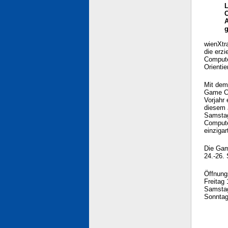
L
C
A
g
wienXtra
die erz
Compute
Orientie
Mit dem
Game Ci
Vorjahr 
diesem 
Samstag
Compute
einziga
Die Gam
24.-26.
Öffnung
Freitag
Samstag
Sonntag