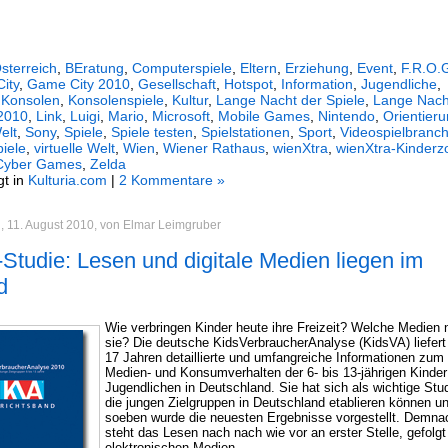
sterreich
,
BEratung
,
Computerspiele
,
Eltern
,
Erziehung
,
Event
,
F.R.O.
ity
,
Game City 2010
,
Gesellschaft
,
Hotspot
,
Information
,
Jugendliche
,
,
Konsolen
,
Konsolenspiele
,
Kultur
,
Lange Nacht der Spiele
,
Lange Nach
 2010
,
Link
,
Luigi
,
Mario
,
Microsoft
,
Mobile Games
,
Nintendo
,
Orientier
elt
,
Sony
,
Spiele
,
Spiele testen
,
Spielstationen
,
Sport
,
Videospielbranc
iele
,
virtuelle Welt
,
Wien
,
Wiener Rathaus
,
wienXtra
,
wienXtra-Kinderz
Cyber Games
,
Zelda
gt in
Kulturia.com
|
2 Kommentare »
, 11. August 2010, von Elmar Leimgruber
-Studie: Lesen und digitale Medien liegen im
d
Wie verbringen Kinder heute ihre Freizeit? Welche Medien 
sie? Die deutsche KidsVerbraucherAnalyse (KidsVA) liefert 
17 Jahren detaillierte und umfangreiche Informationen zum
Medien- und Konsumverhalten der 6- bis 13-jährigen Kinder
Jugendlichen in Deutschland. Sie hat sich als wichtige Stud
die jungen Zielgruppen in Deutschland etablieren können u
soeben wurde die neuesten Ergebnisse vorgestellt. Demna
steht das Lesen nach nach wie vor an erster Stelle, gefolgt
elektronischen Medien.