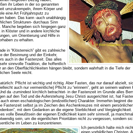
eßen ihr Leben in der so genannten
eit umzukrempeln, ihrem Körper und
ele eine Art Frühjahrsputz zu
en haben. Das kann -auch unabhängig
chlichen Strukturen- durchaus Sinn
. Manche begeben sich hingegen ganz
in Klöster und in andere kirchliche
ungen, um Orientierung und Hilfe in
orhaben zu erhalten.
de in “Klösterreich” gibt es zahlreiche
e der Besinnung und der Einkehr,
rs auch in der Fastenzeit. Das alles
 sehr sinnvolle Tradition, die hoffentlich
r an den Oberflächlichkeiten hängen bleibt, sondern wahrhaft in die Tiefe der
ichen Seele reicht.
atürlich: Pflicht ist wichtig und richtig. Aber Fasten, das nur darauf abzielt, si
ielleicht auch nur vermeintliche) Pflicht zu “erinnern”, geht an seinem wahren
 Und da -zumindest kirchlich betrachtet- in der Fastenzeit im Grunde alles B
en auf den Tod und die Auferstehung Jesu Christi ausgerichtet ist, hat Faste
h auch einen eschatologischen (endzeitlichen) Charakter. Immerhin beginnt die
che Fastenzeit selbst ja im Zeichen des Aschenkreuzes mit einem persönliche
edenken”, mit dem Gedanken an die eigene Sterblichkeit und Vergänglichkeit.
ses volle Bewußtsein der eigenen Endlichkeit kann sehr sinnvoll, ja manchma
twendig sein, um die eigentlichen Prioritäten nicht zu vergessen, sondern sic
entliche im Leben zu konzentrieren.
Ich persönlich halte mich nicht
einen vorbildlichen Christen. 