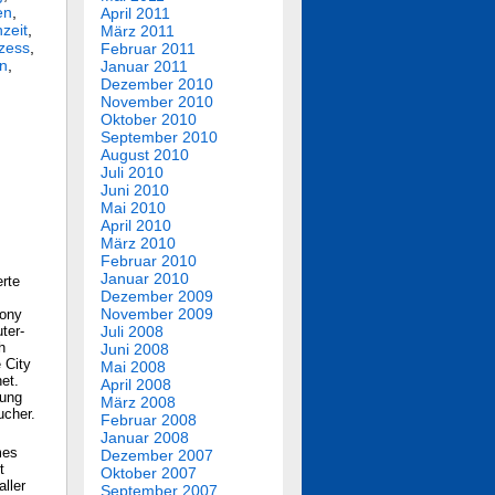
en
,
April 2011
zeit
,
März 2011
ozess
,
Februar 2011
en
,
Januar 2011
Dezember 2010
November 2010
Oktober 2010
September 2010
August 2010
Juli 2010
Juni 2010
Mai 2010
April 2010
März 2010
Februar 2010
Januar 2010
erte
Dezember 2009
November 2009
Sony
ter-
Juli 2008
h
Juni 2008
 City
Mai 2008
net.
April 2008
tung
März 2008
ucher.
Februar 2008
Januar 2008
mes
Dezember 2007
t
Oktober 2007
ller
September 2007