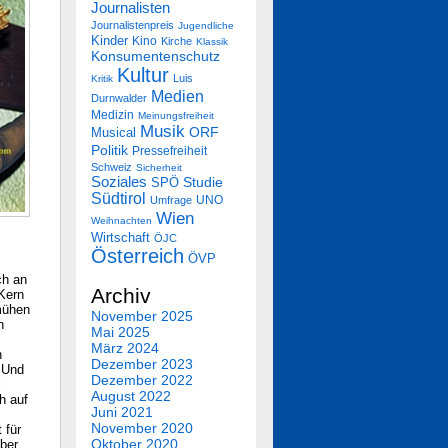
Journalisten
Journalistenpreis
Jugendliche
Kinder
Kino
Kirche
Klassik
Konsumentenschutz
Kultur
Luis
Kritik
Medien
Durnwalder
Medizin
Meinungsfreiheit
Musik
Musical
ORF
Politik
Pressefreiheit
Schweiz
Sicherheit
Soziales
SPÖ
Studie
Südtirol
UNO
Umfrage
Wien
Weihnachten
Wirtschaft
ÖJC
Österreich
ÖVP
ch an
Archiv
 Kern
emühen
November 2025
n
Mai 2025
März 2024
n
Dezember 2023
 Und
Dezember 2022
l
August 2022
h auf
Juni 2021
November 2020
 für
Oktober 2020
Aber