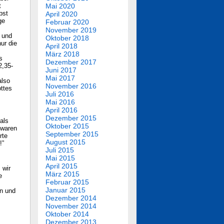
t
Mai 2020
bst
April 2020
ge
Februar 2020
November 2019
g und
Oktober 2018
nur die
April 2018
März 2018
s
Dezember 2017
2,35-
Juni 2017
Mai 2017
also
November 2016
ottes
Juli 2016
Mai 2016
April 2016
Dezember 2015
als
Oktober 2015
 waren
September 2015
rte
August 2015
!”
Juli 2015
Mai 2015
April 2015
 wir
März 2015
e
Februar 2015
Januar 2015
en und
Dezember 2014
November 2014
Oktober 2014
Dezember 2013