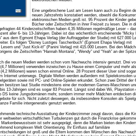
Eine ungebrochene Lust am Lesen kann auch zu Beginn d
neuen Jahrzehnts konstatiert werden, obwohl die Konkurre
elektronischen Medien groß ist. 95 Prozent der Kinder geb
Bücher oder Zeitschriften in ihrer Freizeit zu lesen. Die in 
gefragten 44 Kinderzeitschriften haben 4,35 Millionen regelmäßige Leser – da
ozent aller 6- bis 13-Jährigen. Dabei ist das wöchentlich erscheinende “Micky
” aus dem Egmont Ehapa Verlag (der Auftraggeber der Studie) mit 627.000 L
reiter. Es folgen “Disney Lustiges Taschenbuch” (Egmont Ehapa Verlag) mit
 Lesern und “Just Kick-it!” (Panini Verlag) mit 415.000 Lesern. Bei den Mädc
übrigens die Zeitschriften “Hannah Montana”, “Wendy” und “Yeah” an der Spitz
ch die neuen Medien werden schon vom Nachwuchs intensiv genutzt. Drei vo
 (4,7 Millionen) verwenden inzwischen zu Hause einen Computer und mehr al
 (4,2 Millionen) waren schon einmal Online. 28 Prozent dieser User sind sogar
 im Internet unterwegs. Digitale Welten werden außerdem mit Spielekonsolen 
elgeräten sowie mit PC- und Online-Spielen erkundet. Schon zwei Drittel der 6
gen besitzen laut Studie mindestens eine der modernen Games-Maschinen un
bis 13-Jährigen sind es sogar 83 Prozent. Längst sind dabei Wii, Playstation 
o DS keine Jungsdomänen mehr, sondern immer mehr Mädchen entdecken di
gebote für sich. Nicht zuletzt deswegen, da insbesondere Konsolen als Spielg
ganze Familie intergenerativ genutzt werden.
ehmende technische Ausstattung der Kinderzimmer zeugt davon, dass die Ki
ler weltweiten wirtschaftlichen Turbulenzen gut durch die Finanzkrise gekomm
hr Markenbewusstsein ist sehr ausgeprägt, denn die Marken bieten den Kindern
ehmend komplexen Welt Orientierung. Ihr Einfluss auf familiäre
Entscheidungen ist groß und die Eltern kommen den Wünschen des Nachwuc