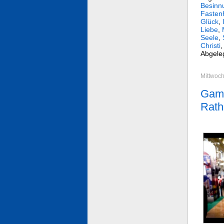
Besinn
Fastenh
Glück
,
Liebe
,
Seele
,
Christi
Abgele
Mittwoch
Game
Rath