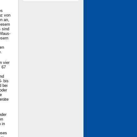
es
nz von
en an,
diesem
s sind
 Maus-
esern
hen
e.
n vier
s 67
und
- bis
d bei
oder
e
eräte
nder
en
 in
hses