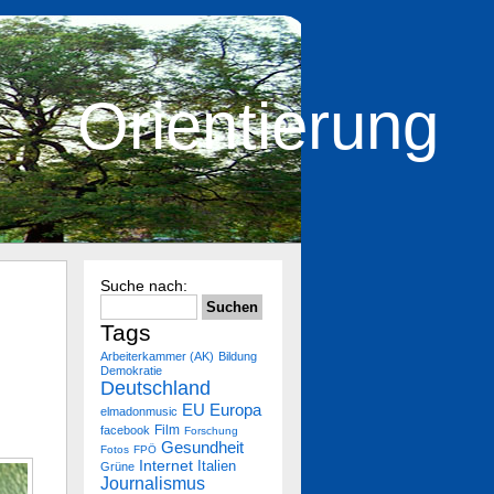
Orientierung
Suche nach:
Tags
Arbeiterkammer (AK)
Bildung
Demokratie
Deutschland
Europa
EU
elmadonmusic
Film
facebook
Forschung
Gesundheit
Fotos
FPÖ
Internet
Italien
Grüne
Journalismus