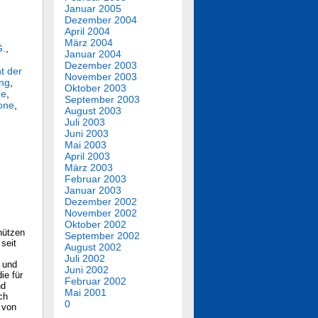
Januar 2005
Dezember 2004
April 2004
März 2004
G.
,
Januar 2004
Dezember 2003
t der
November 2003
ung
,
Oktober 2003
he
,
September 2003
one
,
August 2003
Juli 2003
Juni 2003
Mai 2003
April 2003
März 2003
Februar 2003
Januar 2003
Dezember 2002
November 2002
Oktober 2002
nützen
September 2002
seit
August 2002
Juli 2002
 und
Juni 2002
ie für
Februar 2002
nd
Mai 2001
ch
0
 von