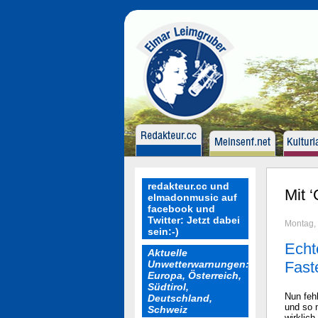
redakteur.cc und
Mit ‘
elmadonmusic auf
facebook und
Twitter: Jetzt dabei
Montag, 
sein:-)
Echt
Aktuelle
Unwetterwarnungen:
Fast
Europa, Österreich,
Südtirol,
Nun feh
Deutschland,
und so 
Schweiz
wirklich