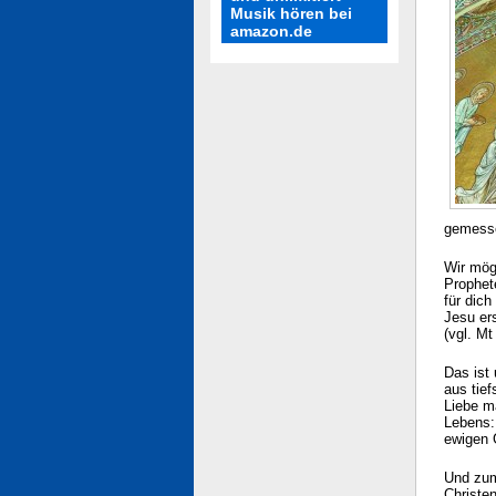
Musik hören bei
amazon.de
gemess
Wir mög
Prophete
für dich
Jesu ers
(vgl. Mt
Das ist 
aus tief
Liebe m
Lebens: 
ewigen 
Und zum
Christe