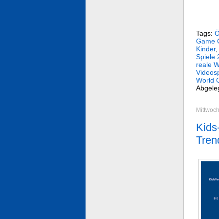
Tags:
Ö
Game C
Kinder
Spiele
reale W
Videosp
World 
Abgele
Mittwoch
Kids
Tren