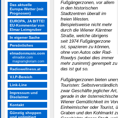
Fußgängerzonen, vor allem
Das aktuelle
in den historischen
Europa-Wetter (mit
Stadtzentren überall im
Prognosen)
freien Westen.
EUROPA, JA BITTE!
Beispielsweise nicht mehr
EU-Kommentar von
Elmar Leimgruber
durch die Wiener Kärntner
Straße, welche übrigens
In eigener Sache
seit 1974 Fußgängerzone
Persönliches
ist, spazieren zu können,
ohne von Autos oder Rad-
elmadonmusic.com
Rowdys (wobei dies immer
elmadon.com
magnamgloriam.com
mehr zunimmt) gerempelt zu
das ist gut so.
Radiowellness.at
V.I.P-Bereich
Fußgängerzonen bieten uners
Touristen: Selbstverständlic
Link-Line
zwar Geschäfte jeglicher Art,
Impressum und
gerade in der österreichische
Disclaimer
Wiener Gemütlichkeit im Vor
Kontakt
Einheimischer oder Tourist, ü
Graben und den Kohlmarkt z
Günstig shoppen
und unlimitiert