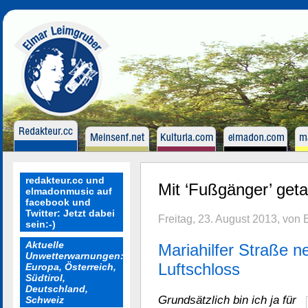
redakteur.cc und
Mit ‘Fußgänger’ geta
elmadonmusic auf
facebook und
Twitter: Jetzt dabei
Freitag, 23. August 2013, von
sein:-)
Aktuelle
Mariahilfer Straße 
Unwetterwarnungen:
Luftschloss
Europa, Österreich,
Südtirol,
Deutschland,
Grundsätzlich bin ich ja für
Schweiz