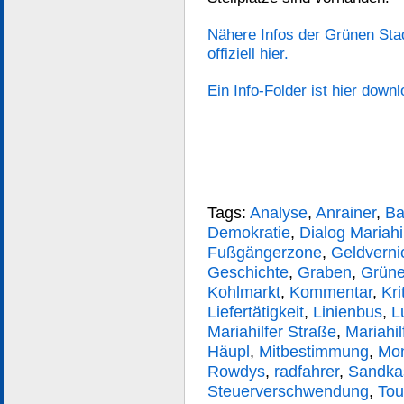
Nähere Infos der Grünen Stad
offiziell hier.
Ein Info-Folder ist hier down
Tags:
Analyse
,
Anrainer
,
Ba
Demokratie
,
Dialog Mariahi
Fußgängerzone
,
Geldverni
Geschichte
,
Graben
,
Grün
Kohlmarkt
,
Kommentar
,
Kri
Liefertätigkeit
,
Linienbus
,
L
Mariahilfer Straße
,
Mariahil
Häupl
,
Mitbestimmung
,
Mon
Rowdys
,
radfahrer
,
Sandka
Steuerverschwendung
,
Tou