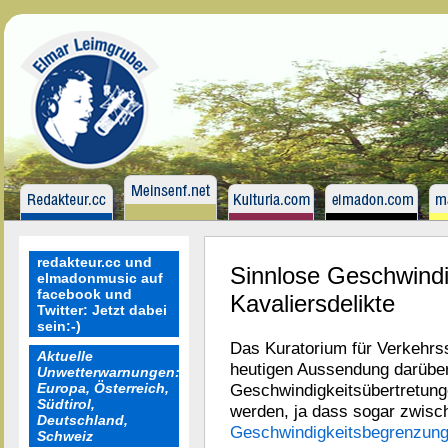
redakteur.cc und
Sinnlose Geschwind
elmadonmusic auf
facebook und
Kavaliersdelikte
Twitter: Jetzt dabei
sein:-)
Das Kuratorium für Verkehrssi
Aktuelle
heutigen Aussendung darüber,
Unwetterwarnungen:
Europa, Österreich,
Geschwindigkeitsübertretung
Südtirol,
werden, ja dass sogar zwisch
Deutschland,
Geschwindigkeitsbegrenzun
Schweiz