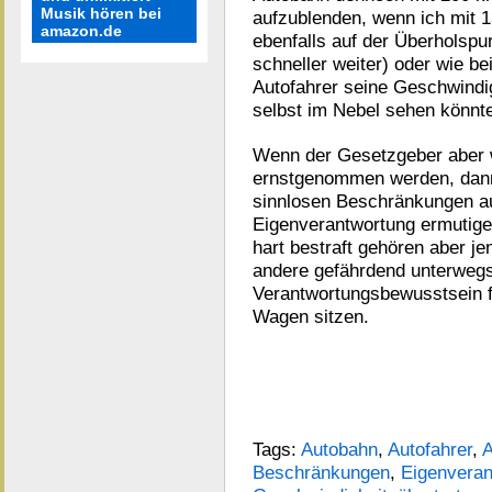
Musik hören bei
aufzublenden, wenn ich mit 
amazon.de
ebenfalls auf der Überholsp
schneller weiter) oder wie be
Autofahrer seine Geschwindig
selbst im Nebel sehen könnt
Wenn der Gesetzgeber aber 
ernstgenommen werden, dann 
sinnlosen Beschränkungen au
Eigenverantwortung ermutige
hart bestraft gehören aber je
andere gefährdend unterwegs 
Verantwortungsbewusstsein fü
Wagen sitzen.
Tags:
Autobahn
,
Autofahrer
,
A
Beschränkungen
,
Eigenveran