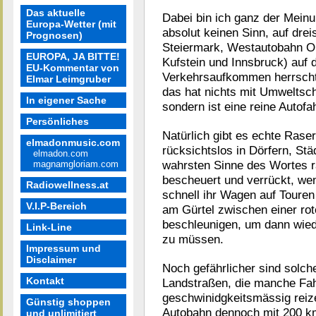
Das aktuelle
Dabei bin ich ganz der Meinu
Europa-Wetter (mit
absolut keinen Sinn, auf dre
Prognosen)
Steiermark, Westautobahn Ob
EUROPA, JA BITTE!
Kufstein und Innsbruck) auf 
EU-Kommentar von
Verkehrsaufkommen herrscht
Elmar Leimgruber
das hat nichts mit Umweltsch
In eigener Sache
sondern ist eine reine Autof
Persönliches
Natürlich gibt es echte Rase
elmadonmusic.com
rücksichtslos in Dörfern, St
elmadon.com
wahrsten Sinne des Wortes r
magnamgloriam.com
bescheuert und verrückt, we
Radiowellness.at
schnell ihr Wagen auf Toure
V.I.P-Bereich
am Gürtel zwischen einer ro
beschleunigen, um dann wie
Link-Line
zu müssen.
Impressum und
Disclaimer
Noch gefährlicher sind solch
Kontakt
Landstraßen, die manche Fah
geschwinidgkeitsmässig reiz
Günstig shoppen
Autobahn dennoch mit 200 km
und unlimitiert