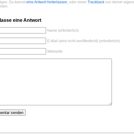
folgen. Du kannst
eine Antwort hinterlassen
, oder einen
Trackback
von deiner eigen
nden.
lasse eine Antwort
Name (erforderlich)
E-Mail (wird nicht veröffentlicht) (erforderlich)
Webseite