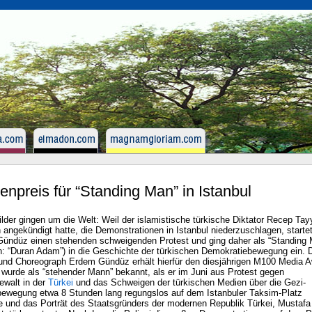
enpreis für “Standing Man” in Istanbul
lder gingen um die Welt: Weil der islamistische türkische Diktator Recep Tay
 angekündigt hatte, die Demonstrationen in Istanbul niederzuschlagen, starte
ündüz einen stehenden schweigenden Protest und ging daher als “Standing 
ch: “Duran Adam”) in die Geschichte der türkischen Demokratiebewegung ein. 
und Choreograph Erdem Gündüz erhält hierfür den diesjährigen M100 Media A
wurde als “stehender Mann” bekannt, als er im Juni aus Protest gegen
ewalt in der
Türkei
und das Schweigen der türkischen Medien über die Gezi-
bewegung etwa 8 Stunden lang regungslos auf dem Istanbuler Taksim-Platz
te und das Porträt des Staatsgründers der modernen Republik Türkei, Mustafa