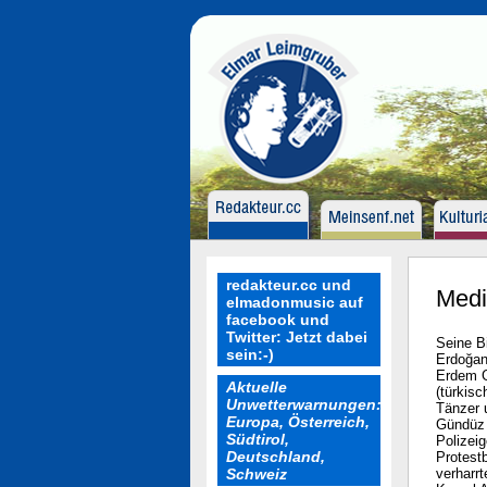
redakteur.cc und
Medi
elmadonmusic auf
facebook und
Twitter: Jetzt dabei
Seine Bi
sein:-)
Erdoğan
Erdem G
Aktuelle
(türkis
Unwetterwarnungen:
Tänzer 
Europa, Österreich,
Gündüz 
Südtirol,
Polizeig
Deutschland,
Protest
Schweiz
verharr