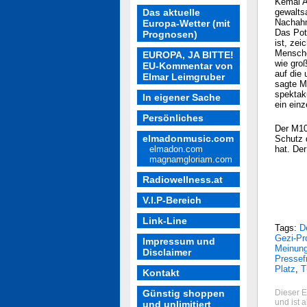
Kemal A
Das aktuelle
gewaltsa
Nachah
Europa-Wetter (mit
Das Pot
Prognosen)
ist, ze
Menschen
EUROPA, JA BITTE!
wie groß
EU-Kommentar von
auf die
Elmar Leimgruber
sagte M
spektak
In eigener Sache
ein ein
Persönliches
Der M10
elmadonmusic.com
Schutz 
elmadon.com
hat. De
magnamgloriam.com
Radiowellness.at
V.I.P-Bereich
Link-Line
Tags:
D
Gezi-Pr
Impressum und
Meinung
Disclaimer
Pressefr
Platz
,
T
Kontakt
Günstig shoppen
Dieser E
und ist 
und unlimitiert