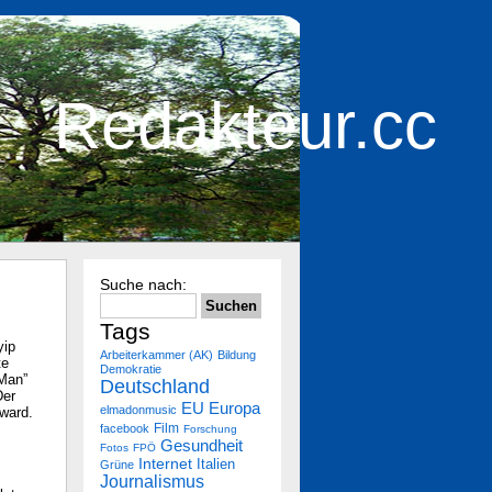
Redakteur.cc
Suche nach:
Tags
yip
Arbeiterkammer (AK)
Bildung
te
Demokratie
Man”
Deutschland
Der
Europa
EU
elmadonmusic
ward.
Film
facebook
Forschung
Gesundheit
Fotos
FPÖ
Internet
Italien
Grüne
Journalismus