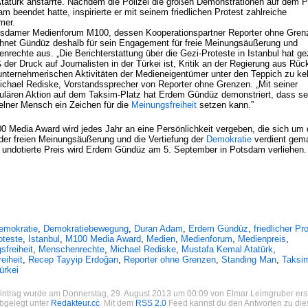
tatürk anstarrte. Nachdem die Polizei die großen Demonstrationen auf dem P
m beendet hatte, inspirierte er mit seinem friedlichen Protest zahlreiche
mer.
sdamer Medienforum M100, dessen Kooperationspartner Reporter ohne Gren
ichnet Gündüz deshalb für sein Engagement für freie Meinungsäußerung und
rechte aus. „Die Berichterstattung über die Gezi-Proteste in Istanbul hat ge
 der Druck auf Journalisten in der Türkei ist, Kritik an der Regierung aus Rüc
 unternehmerischen Aktivitäten der Medieneigentümer unter den Teppich zu ke
ichael Rediske, Vorstandssprecher von Reporter ohne Grenzen. „Mit seiner
ulären Aktion auf dem Taksim-Platz hat Erdem Gündüz demonstriert, dass se
zelner Mensch ein Zeichen für die
Meinungsfreiheit
setzen kann.”
0 Media Award wird jedes Jahr an eine Persönlichkeit vergeben, die sich um
der freien Meinungsäußerung und die Vertiefung der
Demokratie
verdient gem
r undotierte Preis wird Erdem Gündüz am 5. September in Potsdam verliehen.
emokratie
,
Demokratiebewegung
,
Duran Adam
,
Erdem Gündüz
,
friedlicher Pr
oteste
,
Istanbul
,
M100 Media Award
,
Medien
,
Medienforum
,
Medienpreis
,
sfreiheit
,
Menschenrechte
,
Michael Rediske
,
Mustafa Kemal Atatürk
,
eiheit
,
Recep Tayyip Erdoğan
,
Reporter ohne Grenzen
,
Standing Man
,
Taksi
ürkei
intrag wurde am Donnerstag, 29. August 2013 um 00:09 von Elmar Leimgruber erst
abgelegt unter
Redakteur.cc
. Mit dem
RSS 2.0
Feed kannst du den Antworten zu di