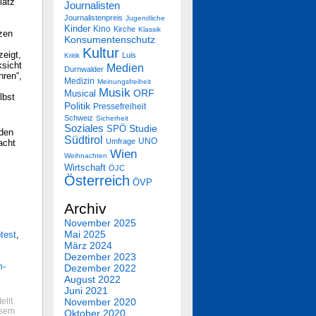
latz
Journalisten
Journalistenpreis
Jugendliche
Kinder
Kino
Kirche
Klassik
zen
Konsumentenschutz
Kultur
zeigt,
Luis
Kritik
ksicht
Medien
Durnwalder
hren“,
Medizin
Meinungsfreiheit
Musik
Musical
ORF
lbst
Politik
Pressefreiheit
Schweiz
Sicherheit
Soziales
SPÖ
Studie
 den
Südtirol
UNO
Umfrage
acht
Wien
Weihnachten
Wirtschaft
ÖJC
Österreich
ÖVP
Archiv
November 2025
Mai 2025
otest
,
März 2024
Dezember 2023
m-
Dezember 2022
August 2022
Juni 2021
ellt
November 2020
esem
Oktober 2020