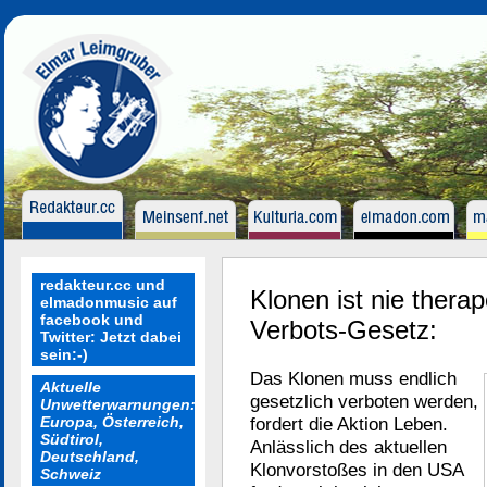
redakteur.cc und
Klonen ist nie therap
elmadonmusic auf
facebook und
Verbots-Gesetz:
Twitter: Jetzt dabei
sein:-)
Das Klonen muss endlich
Aktuelle
gesetzlich verboten werden,
Unwetterwarnungen:
Europa, Österreich,
fordert die Aktion Leben.
Südtirol,
Anlässlich des aktuellen
Deutschland,
Klonvorstoßes in den USA
Schweiz