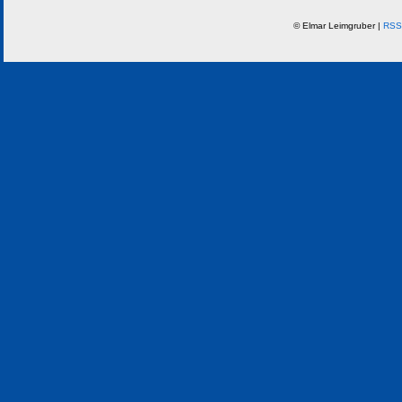
© Elmar Leimgruber |
RSS 