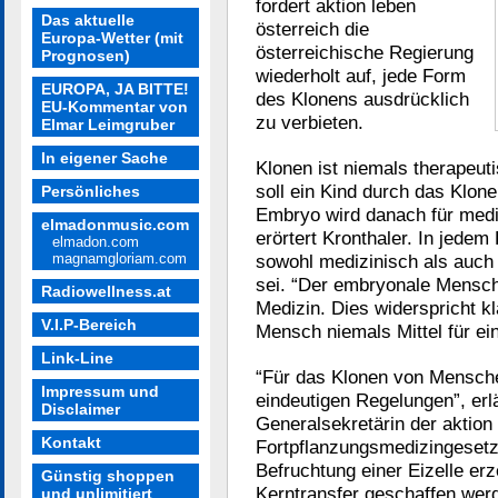
fordert aktion leben
Das aktuelle
österreich die
Europa-Wetter (mit
österreichische Regierung
Prognosen)
wiederholt auf, jede Form
EUROPA, JA BITTE!
des Klonens ausdrücklich
EU-Kommentar von
zu verbieten.
Elmar Leimgruber
In eigener Sache
Klonen ist niemals therapeut
soll ein Kind durch das Klon
Persönliches
Embryo wird danach für medi
elmadonmusic.com
erörtert Kronthaler. In jedem
elmadon.com
magnamgloriam.com
sowohl medizinisch als auch
sei. “Der embryonale Mensch
Radiowellness.at
Medizin. Dies widerspricht k
V.I.P-Bereich
Mensch niemals Mittel für ei
Link-Line
“Für das Klonen von Mensche
Impressum und
eindeutigen Regelungen”, erlä
Disclaimer
Generalsekretärin der aktion
Kontakt
Fortpflanzungsmedizingesetz
Befruchtung einer Eizelle er
Günstig shoppen
Kerntransfer geschaffen werd
und unlimitiert