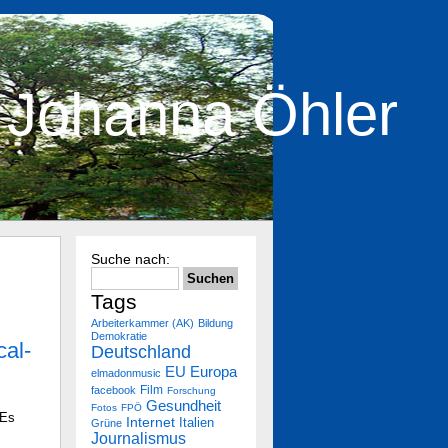
Johanna Öhler
Suche nach:
Tags
Arbeiterkammer (AK)
Bildung
Demokratie
al-
Deutschland
Europa
EU
elmadonmusic
Film
facebook
Forschung
Gesundheit
Fotos
FPÖ
Es
Internet
Italien
Grüne
Journalismus