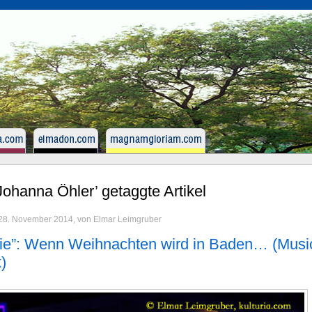
‘Johanna Öhler’ getaggte Artikel
 28. November 2014, von Elmar Leimgruber
ie”: Wenn Weihnachten wird in Baden… (Music
k)