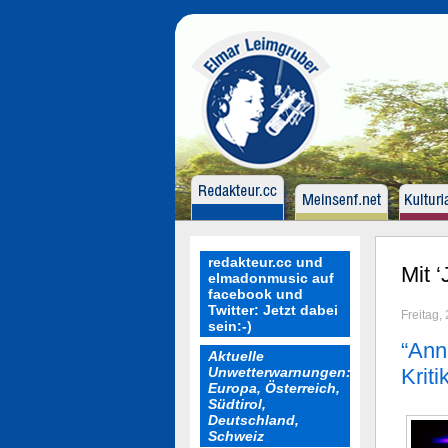
redakteur.cc und
Mit 
elmadonmusic auf
facebook und
Twitter: Jetzt dabei
Freitag,
sein:-)
“Ann
Aktuelle
Unwetterwarnungen:
Kriti
Europa, Österreich,
Südtirol,
Deutschland,
Schweiz