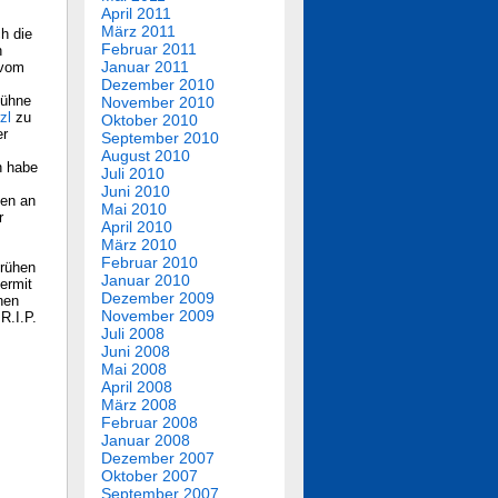
April 2011
März 2011
h die
Februar 2011
h
Januar 2011
 vom
Dezember 2010
Bühne
November 2010
zl
zu
Oktober 2010
er
September 2010
August 2010
h habe
Juli 2010
Juni 2010
ten an
Mai 2010
r
April 2010
März 2010
Februar 2010
frühen
Januar 2010
ermit
Dezember 2009
nen
November 2009
R.I.P.
Juli 2008
Juni 2008
Mai 2008
April 2008
März 2008
Februar 2008
Januar 2008
Dezember 2007
Oktober 2007
September 2007