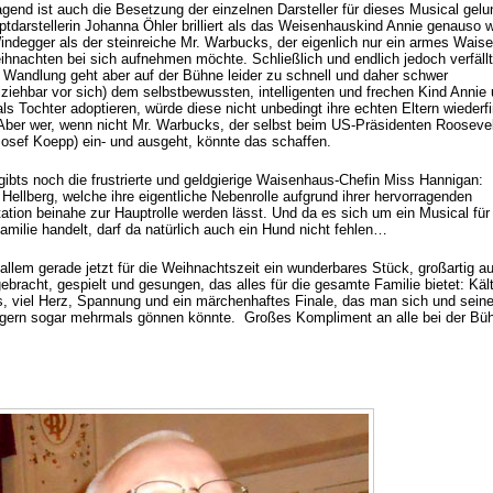
agend ist auch die Besetzung der einzelnen Darsteller für dieses Musical gelu
ptdarstellerin Johanna Öhler brilliert als das Weisenhauskind Annie genauso 
indegger als der steinreiche Mr. Warbucks, der eigenlich nur ein armes Wais
ihnachten bei sich aufnehmen möchte. Schließlich und endlich jedoch verfällt
 Wandlung geht aber auf der Bühne leider zu schnell und daher schwer
lziehbar vor sich) dem selbstbewussten, intelligenten und frechen Kind Annie
 als Tochter adoptieren, würde diese nicht unbedingt ihre echten Eltern wiederf
 Aber wer, wenn nicht Mr. Warbucks, der selbst beim US-Präsidenten Roosevel
Josef Koepp) ein- und ausgeht, könnte das schaffen.
gibts noch die frustrierte und geldgierige Waisenhaus-Chefin Miss Hannigan:
Hellberg, welche ihre eigentliche Nebenrolle aufgrund ihrer hervorragenden
tation beinahe zur Hauptrolle werden lässt. Und da es sich um ein Musical für
milie handelt, darf da natürlich auch ein Hund nicht fehlen…
 allem gerade jetzt für die Weihnachtszeit ein wunderbares Stück, großartig au
bracht, gespielt und gesungen, das alles für die gesamte Familie bietet: Käl
s, viel Herz, Spannung und ein märchenhaftes Finale, das man sich und seine
 gern sogar mehrmals gönnen könnte. Großes Kompliment an alle bei der Bü