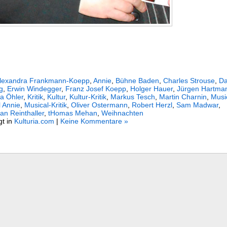
lexandra Frankmann-Koepp
,
Annie
,
Bühne Baden
,
Charles Strouse
,
D
g
,
Erwin Windegger
,
Franz Josef Koepp
,
Holger Hauer
,
Jürgen Hartma
a Öhler
,
Kritik
,
Kultur
,
Kultur-Kritik
,
Markus Tesch
,
Martin Charnin
,
Musi
 Annie
,
Musical-Kritik
,
Oliver Ostermann
,
Robert Herzl
,
Sam Madwar
,
an Reinthaller
,
tHomas Mehan
,
Weihnachten
gt in
Kulturia.com
|
Keine Kommentare »