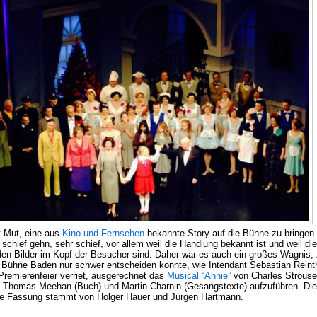
t Mut, eine aus
Kino und Fernsehen
bekannte Story auf die Bühne zu bringen
schief gehn, sehr schief, vor allem weil die Handlung bekannt ist und weil di
en Bilder im Kopf der Besucher sind. Daher war es auch ein großes Wagnis, 
e Bühne Baden nur schwer entscheiden konnte, wie Intendant Sebastian Reinth
 Premierenfeier verriet, ausgerechnet das
Musical “Annie”
von Charles Strouse
, Thomas Meehan (Buch) und Martin Charnin (Gesangstexte) aufzuführen. Die
e Fassung stammt von Holger Hauer und Jürgen Hartmann.