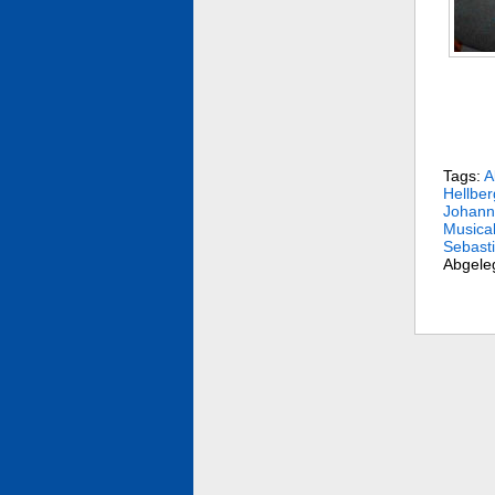
Tags:
A
Hellber
Johann
Musical
Sebasti
Abgele