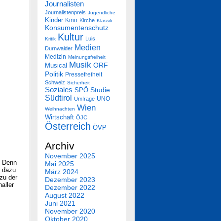
Journalisten
Journalistenpreis
Jugendliche
Kinder
Kino
Kirche
Klassik
Konsumentenschutz
Kultur
Luis
Kritik
Medien
Durnwalder
Medizin
Meinungsfreiheit
Musik
Musical
ORF
Politik
Pressefreiheit
Schweiz
Sicherheit
Soziales
SPÖ
Studie
Südtirol
UNO
Umfrage
Wien
Weihnachten
Wirtschaft
ÖJC
Österreich
ÖVP
Archiv
November 2025
. Denn
Mai 2025
e dazu
März 2024
zu der
Dezember 2023
aller
Dezember 2022
August 2022
Juni 2021
November 2020
Oktober 2020