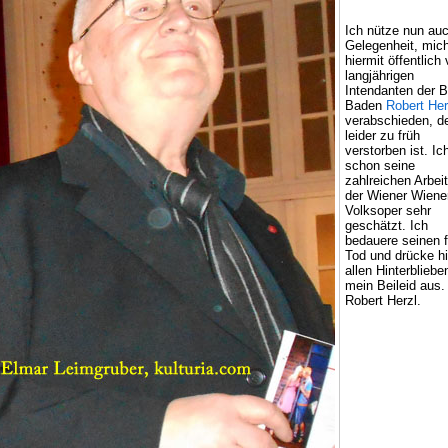
Ich nütze nun auc
Gelegenheit, mic
hiermit öffentlich
langjährigen
Intendanten der 
Baden
Robert Her
verabschieden, d
leider zu früh
verstorben ist. Ic
schon seine
zahlreichen Arbei
der Wiener Wiene
Volksoper sehr
geschätzt. Ich
bedauere seinen 
Tod und drücke hi
allen Hinterbliebe
mein Beileid aus. 
Robert Herzl.