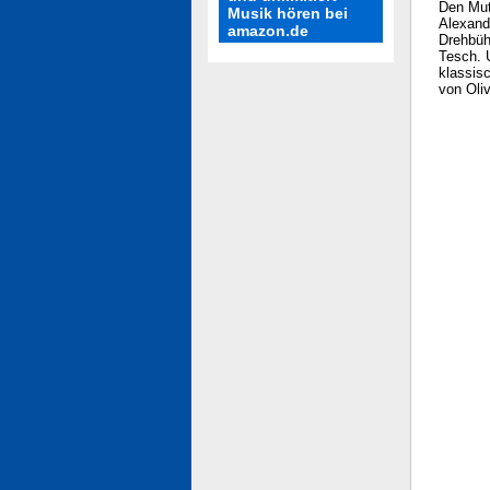
Den Muti
Musik hören bei
Alexand
amazon.de
Drehbüh
Tesch. 
klassis
von Oli