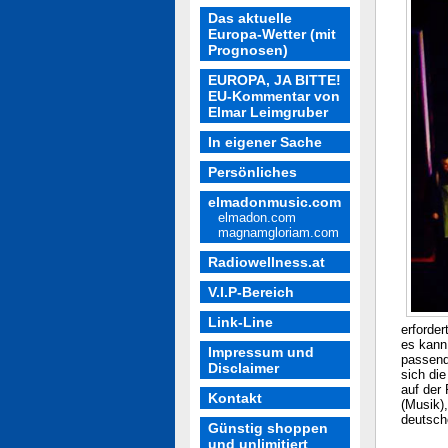
Das aktuelle
Europa-Wetter (mit
Prognosen)
EUROPA, JA BITTE!
EU-Kommentar von
Elmar Leimgruber
In eigener Sache
Persönliches
elmadonmusic.com
elmadon.com
magnamgloriam.com
Radiowellness.at
V.I.P-Bereich
Link-Line
erforder
es kann 
Impressum und
passend
Disclaimer
sich di
auf der
Kontakt
(Musik)
deutsch
Günstig shoppen
und unlimitiert