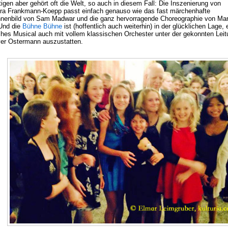
gen aber gehört oft die Welt, so auch in diesem Fall: Die Inszenierung von
ra Frankmann-Koepp passt einfach genauso wie das fast märchenhafte
nenbild von Sam Madwar und die ganz hervorragende Choreographie von Ma
Und die
Bühne Bühne
ist (hoffentlich auch weiterhin) in der glücklichen Lage, 
ches Musical auch mit vollem klassischen Orchester unter der gekonnten Leit
ver Ostermann auszustatten.