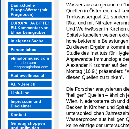
Wasser aus so genannten “he
Das aktuelle
Europa-Wetter (mit
Quellen in Österreich hat kei
Prognosen)
Trinkwasserqualität, sondern 
fäkal und mit Nitraten verunre
EUROPA, JA BITTE!
EU-Kommentar von
Und Weihwässer in Kirchen 
Elmar Leimgruber
Spitals-Kapellen weisen ext
hohe bakterielle Belastungen 
In eigener Sache
Zu diesem Ergebnis kommt e
Persönliches
Studie des Instituts für Hygi
elmadonmusic.com
Angewandte Immunologie der
elmadon.com
Alexander Kirschner auf den
magnamgloriam.com
Montag (16.9.) präsentiert: 
Radiowellness.at
diesen Quellen zu trinken”.
V.I.P-Bereich
Die Forscher analysierten di
Link-Line
“heiligen” Quellen – ähnlich 
Wien, Niederösterreich und
Impressum und
Disclaimer
Becken in Kirchen und Spital
unterschiedlichen Jahreszeit
Kontakt
Wasserproben aus heiligen Qu
Günstig shoppen
keine einzige der untersucht
und unlimitiert