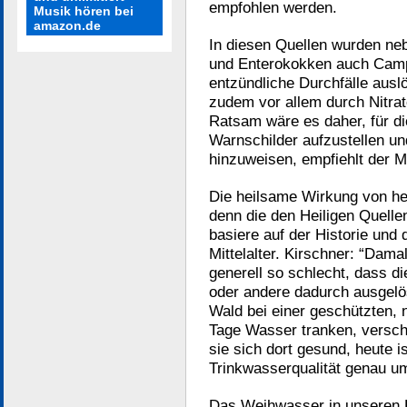
empfohlen werden.
Musik hören bei
amazon.de
In diesen Quellen wurden neb
und Enterokokken auch Camp
entzündliche Durchfälle ausl
zudem vor allem durch Nitrat
Ratsam wäre es daher, für d
Warnschilder aufzustellen und
hinzuweisen, empfiehlt der 
Die heilsame Wirkung von hei
denn die den Heiligen Quell
basiere auf der Historie und
Mittelalter. Kirschner: “Dama
generell so schlecht, dass 
oder andere dadurch ausgelö
Wald bei einer geschützten, 
Tage Wasser tranken, versc
sie sich dort gesund, heute i
Trinkwasserqualität genau u
Das Weihwasser in unseren Kir