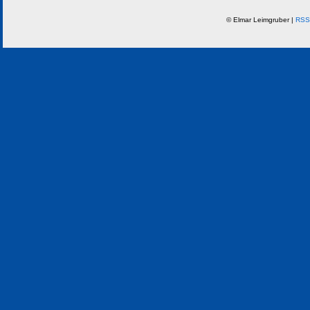
© Elmar Leimgruber |
RSS 