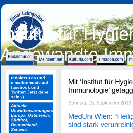
Institut für Hygi
Angewandte Imm
redakteur.cc und
Mit ‘Institut für Hy
elmadonmusic auf
facebook und
Immunologie’ getaggt
Twitter: Jetzt dabei
sein:-)
Sonntag, 15. September 2013,
Aktuelle
Unwetterwarnungen:
MedUni Wien: “Heili
Europa, Österreich,
Südtirol,
sind stark verunreini
Deutschland,
Schweiz