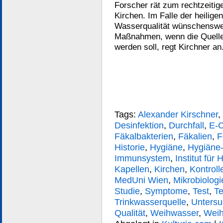
Forscher rät zum rechtzeiti
Kirchen. Im Falle der heilige
Wasserqualität wünschenswe
Maßnahmen, wenn die Quelle 
werden soll, regt Kirchner an
Tags:
Alexander Kirschner
,
Desinfektion
,
Durchfall
,
E-C
Fäkalbakterien
,
Fäkalien
,
F
Historie
,
Hygiäne
,
Hygiäne-
Immunsystem
,
Institut fü
Kapellen
,
Kirchen
,
Kontroll
MedUni Wien
,
Mikrobiologi
Studie
,
Symptome
,
Test
,
Te
Trinkwasserquelle
,
Unters
Qualität
,
Weihwasser
,
Weih