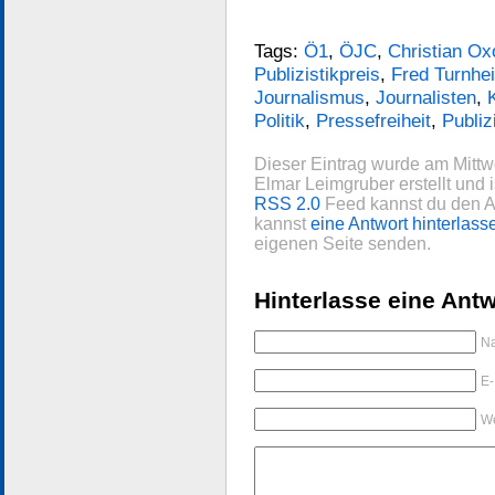
Tags:
Ö1
,
ÖJC
,
Christian Ox
Publizistikpreis
,
Fred Turnhe
Journalismus
,
Journalisten
,
Politik
,
Pressefreiheit
,
Publiz
Dieser Eintrag wurde am Mitt
Elmar Leimgruber erstellt und 
RSS 2.0
Feed kannst du den An
kannst
eine Antwort hinterlass
eigenen Seite senden.
Hinterlasse eine Antw
Na
E-
We