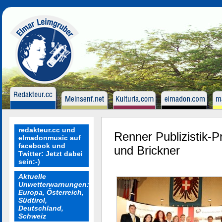
redakteur.cc und
Renner Publizistik-P
elmadonmusic auf
facebook und
und Brickner
Twitter: Jetzt dabei
sein:-)
Aktuelle
Unwetterwarnungen:
Europa, Österreich,
Südtirol,
Deutschland,
Schweiz