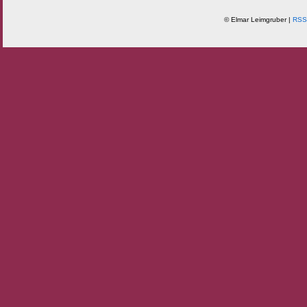
© Elmar Leimgruber |
RSS 