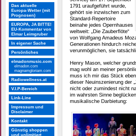
1791 uraufgeführt wurde,
Das aktuelle
Europa-Wetter (mit
gehört sie inzwischen zum
Prognosen)
Standard-Repertoire
EUROPA, JA BITTE!
beinahe jedes Opernhauses
EU-Kommentar von
weltweit: „Die Zauberflöte“
Elmar Leimgruber
von Wolfgang Amadeus Mozar
In eigener Sache
Generationen hindurch reich
verunmöglichen, sie tatsächl
Persönliches
elmadonmusic.com
Henry Mason, welcher grundsä
elmadon.com
mag wohl an meiner persönli
magnamgloriam.com
muss ich mir das Stück eben 
Radiowellness.at
dieser Neuinszenierung der „
nicht oder zumindest nicht 
V.I.P-Bereich
im wahrsten Sinne beglückend
Link-Line
musikalische Darbietung:
Impressum und
Disclaimer
Kontakt
Günstig shoppen
und unlimitiert