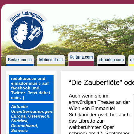
redakteur.cc und
“Die Zauberflöte” od
elmadonmusic auf
facebook und
Twitter: Jetzt dabei
Auch wenn sie im
sein:-)
ehrwürdigen Theater an der
Aktuelle
Wien von Emmanuel
Unwetterwarnungen:
Schikaneder (welcher auch
Europa, Österreich,
das Libretto zur
Südtirol,
Deutschland,
weltberühmten Oper
Schweiz
schrieb) am 17. September