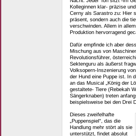
Nacht: Jeder Ton sitzt -im G
Kolleginnen klar- präzise und
Cerny als Sarastro zu: Hier 
präsent, sondern auch die tie
verschwinden. Allem in alle
Produktion hervorragend geca
Dafür empfinde ich aber des
Mischung aus von Maschinen
Revolutionsführer, österreich
Sektenguru als äußerst frag
Volksopern-Inszenierung vo
der Hund eine Puppe ist. In de
an das Musical „König der L
gestaltete- Tiere (Rebekah W
Sängerknaben) treten anfangs
beispielsweise bei den Drei D
Dieses zweifelhafte
„Puppenspiel“, das die
Handlung mehr stört als sie
unterstützt, findet absolut