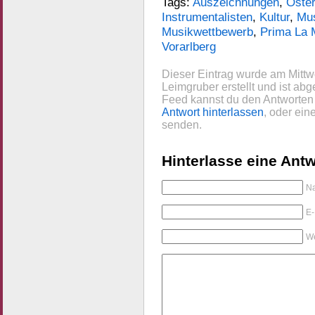
Tags:
Auszeichnungen
,
Öster
Instrumentalisten
,
Kultur
,
Mu
Musikwettbewerb
,
Prima La 
Vorarlberg
Dieser Eintrag wurde am Mitt
Leimgruber erstellt und ist abg
Feed kannst du den Antworten 
Antwort hinterlassen
, oder ei
senden.
Hinterlasse eine Antw
Na
E-
We