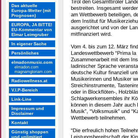
Tirol den Gesamttiroler Lan
Das aktuelle
bestreiten. Insgesamt werden
Europa-Wetter (mit
am Wettbewerb beteiligen, d
Prognosen)
dem Institut für Musikerzieh
EUROPA, JA BITTE!
ausgerichtet und von der Lan
EU-Kommentar von
mitfinanziert wird.
Elmar Leimgruber
In eigener Sache
Vom 4. bis zum 12. März finde
Landeswettbewerb “Prima la m
Persönliches
Zusammenarbeit mit dem Inst
elmadonmusic.com
ladinischer Sprache veransta
elmadon.com
magnamgloriam.com
deutsche Kultur finanziell un
Musikerinnen und Musiker wer
Radiowellness.at
Streichinstrumente, Tasteni
V.I.P-Bereich
oder in Blockflöten-, Holzbl
Schlagwerkensembles ihr Kön
Link-Line
können in diesem Jahr auch 
Impressum und
Musik”, “Volksmusik” und “
Disclaimer
Wettbewerb teilnehmen.
Kontakt
“Die erfreulich hohen Teilne
Günstig shoppen
Leistungsbereitschaft der Ki
und unlimitiert