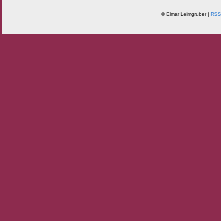
© Elmar Leimgruber |
RSS 