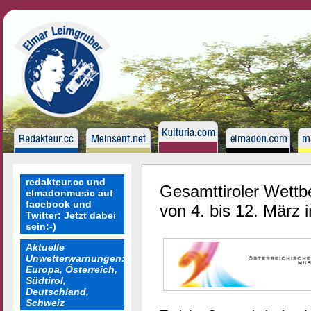
redakteur.cc und
Gesamttiroler Wettb
elmadonmusic auf
facebook und
von 4. bis 12. März i
Twitter: Jetzt dabei
sein:-)
Aktuelle
Unwetterwarnungen:
Europa, Österreich,
Südtirol,
Deutschland,
Schweiz