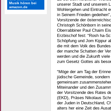
Musik hören bei
unserer Stadt und unserem L
amazon.de
Wohlergehen und Eintracht e
in Seinem Frieden gedeihen”,
Vorsitzende der österreichis
Christoph Schönborn in sei
Oberrabbiner Paul Chaim Eise
Erzbischof fest: “Rosh ha-Sc
Schöpfung und Jom Kippur al
die mit dem Volk des Bundes 
der manche Schatten der Verg
werden und die Zukunft viele 
zum Gesetz Gottes als beson
“Möge der am Tag der Erinner
jüdische Gemeinde, sondern u
gemeinsam zusammenstehen i
Miteinander und den Zusamme
der Vorsitzende des Rates d
(EKD), Präses Nikolaus Schn
der Juden in Deutschland, Ch
alters her eine Zeit des Au