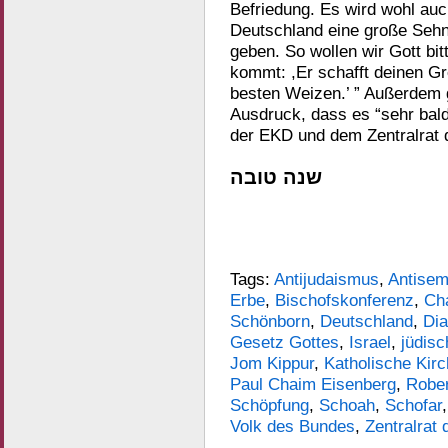
Befriedung. Es wird wohl auc
Deutschland eine große Seh
geben. So wollen wir Gott bi
kommt: ,Er schafft deinen Gr
besten Weizen.’ ” Außerdem 
Ausdruck, dass es “sehr bal
der EKD und dem Zentralrat
שנה טובה
Tags:
Antijudaismus
,
Antisem
Erbe
,
Bischofskonferenz
,
Cha
Schönborn
,
Deutschland
,
Dia
Gesetz Gottes
,
Israel
,
jüdis
Jom Kippur
,
Katholische Kir
Paul Chaim Eisenberg
,
Rober
Schöpfung
,
Schoah
,
Schofar
Volk des Bundes
,
Zentralrat