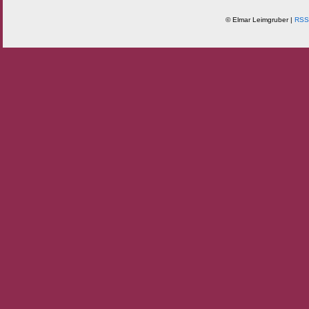
© Elmar Leimgruber |
RSS 