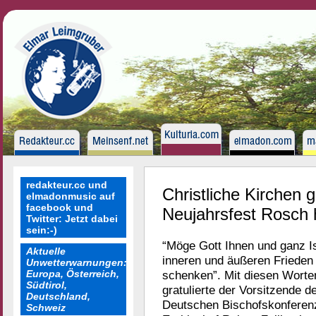
redakteur.cc und
Christliche Kirchen 
elmadonmusic auf
facebook und
Neujahrsfest Rosch
Twitter: Jetzt dabei
sein:-)
“Möge Gott Ihnen und ganz I
Aktuelle
inneren und äußeren Frieden
Unwetterwarnungen:
Europa, Österreich,
schenken”. Mit diesen Worte
Südtirol,
gratulierte der Vorsitzende d
Deutschland,
Deutschen Bischofskonferen
Schweiz