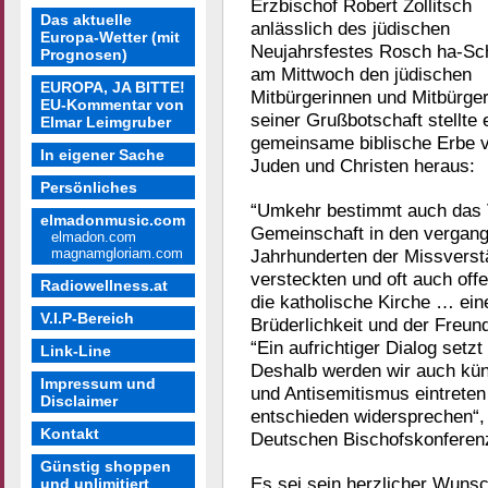
Erzbischof Robert Zollitsch
Das aktuelle
anlässlich des jüdischen
Europa-Wetter (mit
Neujahrsfestes Rosch ha-S
Prognosen)
am Mittwoch den jüdischen
EUROPA, JA BITTE!
Mitbürgerinnen und Mitbürger
EU-Kommentar von
seiner Grußbotschaft stellte 
Elmar Leimgruber
gemeinsame biblische Erbe 
In eigener Sache
Juden und Christen heraus:
Persönliches
“Umkehr bestimmt auch das V
elmadonmusic.com
Gemeinschaft in den vergang
elmadon.com
magnamgloriam.com
Jahrhunderten der Missverstä
versteckten und oft auch of
Radiowellness.at
die katholische Kirche … ein
V.I.P-Bereich
Brüderlichkeit und der Freund
“Ein aufrichtiger Dialog set
Link-Line
Deshalb werden wir auch kün
Impressum und
und Antisemitismus eintrete
Disclaimer
entschieden widersprechen“,
Kontakt
Deutschen Bischofskonferen
Günstig shoppen
Es sei sein herzlicher Wuns
und unlimitiert