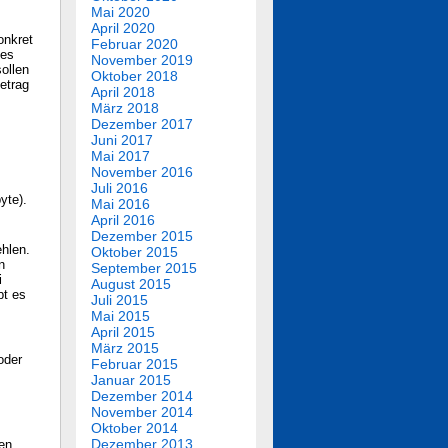
Mai 2020
April 2020
onkret
Februar 2020
des
November 2019
ollen
Oktober 2018
etrag
April 2018
März 2018
Dezember 2017
Juni 2017
Mai 2017
November 2016
Juli 2016
yte).
Mai 2016
April 2016
Dezember 2015
ehlen.
Oktober 2015
n
September 2015
i
August 2015
bt es
Juli 2015
Mai 2015
April 2015
März 2015
oder
Februar 2015
Januar 2015
Dezember 2014
November 2014
Oktober 2014
Dezember 2013
en