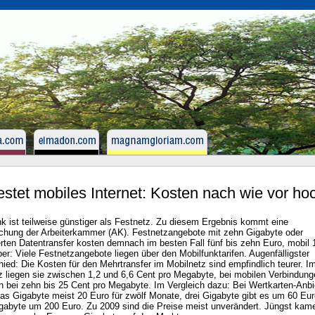
estet mobiles Internet: Kosten nach wie vor ho
nk ist teilweise günstiger als Festnetz. Zu diesem Ergebnis kommt eine
chung der Arbeiterkammer (AK). Festnetzangebote mit zehn Gigabyte oder
erten Datentransfer kosten demnach im besten Fall fünf bis zehn Euro, mobil 
er: Viele Festnetzangebote liegen über den Mobilfunktarifen. Augenfälligster
ied: Die Kosten für den Mehrtransfer im Mobilnetz sind empfindlich teurer. I
z liegen sie zwischen 1,2 und 6,6 Cent pro Megabyte, bei mobilen Verbindung
n bei zehn bis 25 Cent pro Megabyte. Im Vergleich dazu: Bei Wertkarten-Anbi
das Gigabyte meist 20 Euro für zwölf Monate, drei Gigabyte gibt es um 60 Eu
gabyte um 200 Euro. Zu 2009 sind die Preise meist unverändert. Jüngst kam