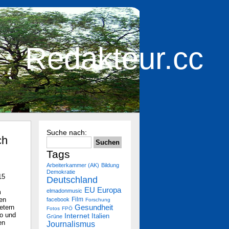
Redakteur.cc
Suche nach:
ch
Tags
Arbeiterkammer (AK)
Bildung
Demokratie
15
Deutschland
Europa
EU
elmadonmusic
m
en
Film
facebook
Forschung
Gesundheit
etern
Fotos
FPÖ
ro und
Internet
Italien
Grüne
en
Journalismus