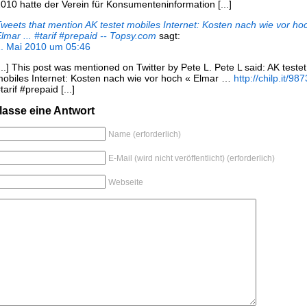
010 hatte der Verein für Konsumenteninformation [...]
weets that mention AK testet mobiles Internet: Kosten nach wie vor ho
lmar ... #tarif #prepaid -- Topsy.com
sagt:
. Mai 2010 um 05:46
...] This post was mentioned on Twitter by Pete L. Pete L said: AK testet
obiles Internet: Kosten nach wie vor hoch « Elmar …
http://chilp.it/98
tarif #prepaid [...]
lasse eine Antwort
Name (erforderlich)
E-Mail (wird nicht veröffentlicht) (erforderlich)
Webseite