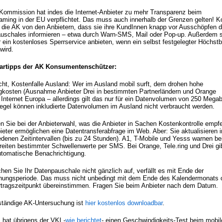
Kommission hat indes die Internet-Anbieter zu mehr Transparenz beim
aming in der EU verpflichtet. Das muss auch innerhalb der Grenzen gelten! K
t die AK von den Anbietern, dass sie ihre KundInnen knapp vor Ausschöpfen 
uschales informieren – etwa durch Warn-SMS, Mail oder Pop-up. Außerdem s
r ein kostenloses Sperrservice anbieten, wenn ein selbst festgelegter Höchstb
 wird.
artipps der AK Konsumentenschützer:
icht, Kostenfalle Ausland: Wer im Ausland mobil surft, dem drohen hohe
kosten (Ausnahme Anbieter Drei in bestimmten Partnerländern und Orange
Internet Europa – allerdings gilt das nur für ein Datenvolumen von 250 Megab
Regel können inkludierte Datenvolumen im Ausland nicht verbraucht werden.
en Sie bei der Anbieterwahl, was die Anbieter in Sachen Kostenkontrolle empf
ieter ermöglichen eine Datentransferabfrage im Web. Aber: Sie aktualisieren i
edenen Zeitintervallen (bis zu 24 Stunden). A1, T-Mobile und Yesss warnen be
reiten bestimmter Schwellenwerte per SMS. Bei Orange, Tele.ring und Drei gi
utomatische Benachrichtigung.
hen Sie Ihr Datenpauschale nicht gänzlich auf, verfällt es mit Ende der
nungsperiode. Das muss nicht unbedingt mit dem Ende des Kalendermonats 
tragszeitpunkt übereinstimmen. Fragen Sie beim Anbieter nach dem Datum.
lständige AK-Untersuchung ist
hier kostenlos downloadbar
.
 hat übrigens der VKI -
wie berichtet
- einen Geschwindigkeits-Test beim mobil