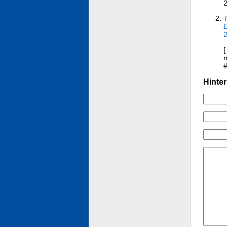
2
T
E
2
[
m
#
Hinter