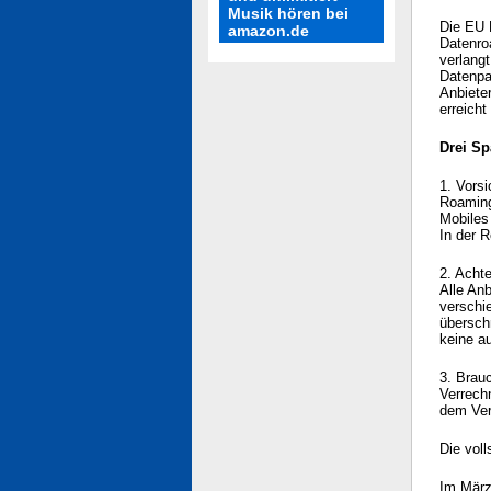
Musik hören bei
Die EU 
amazon.de
Datenro
verlang
Datenpa
Anbiete
erreicht
Drei Sp
1. Vors
Roaming
Mobiles 
In der 
2. Acht
Alle Anb
verschi
übersch
keine a
3. Brauc
Verrech
dem Ver
Die vol
Im März