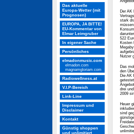
Angebot
Das aktuelle
Europa-Wetter (mit
Der AK 
Prognosen)
Vertrags
stark d
EUROPA, JA BITTE!
müssen 
EU-Kommentar von
Konsume
Elmar Leimgruber
darunter
522 Eur
In eigener Sache
Kosten 
Megabyt
Persönliches
aufgebra
Nutzer g
elmadonmusic.com
elmadon.com
Das mob
magnamgloriam.com
den Übe
Die AK h
Radiowellness.at
getestet
Angebot 
V.I.P-Bereich
drei un
2009 si
Link-Line
Heuer g
Impressum und
inkludie
Disclaimer
sind ge
günstige
Kontakt
Freidat
Geschwi
Günstig shoppen
unlimiti
und unlimitiert