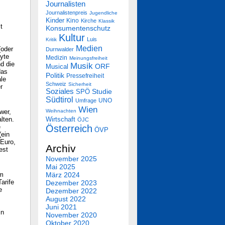
Journalisten
Journalistenpreis
Jugendliche
Kinder
Kino
Kirche
Klassik
t
Konsumentenschutz
Kultur
Luis
Kritik
Medien
(oder
Durnwalder
byte
Medizin
Meinungsfreiheit
d die
Musik
Musical
ORF
das
Politik
Pressefreiheit
le
Schweiz
Sicherheit
r
Soziales
SPÖ
Studie
Südtirol
UNO
Umfrage
Wien
wer,
Weihnachten
lten.
Wirtschaft
ÖJC
e
Österreich
ÖVP
(ein
 Euro,
Archiv
est
November 2025
Mai 2025
em
März 2024
arife
Dezember 2023
e
Dezember 2022
August 2022
Juni 2021
in
November 2020
Oktober 2020