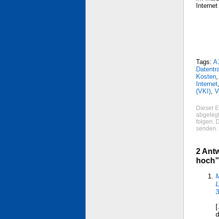
Internet
Tags:
A
Datentr
Kosten
Internet
(VKI)
,
V
Dieser E
abgelegt
folgen. 
senden.
2 Antw
hoch”
M
3
[
d