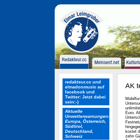
redakteur.cc und
AK t
elmadonmusic auf
facebook und
Twitter: Jetzt dabei
Mobilfu
sein:-)
Untersu
unlimiti
Aktuelle
Euro. Ab
Unwetterwarnungen:
Untersch
Europa, Österreich,
Festnet
Südtirol,
hingege
Deutschland,
kostet 
Schweiz
zehn Gi