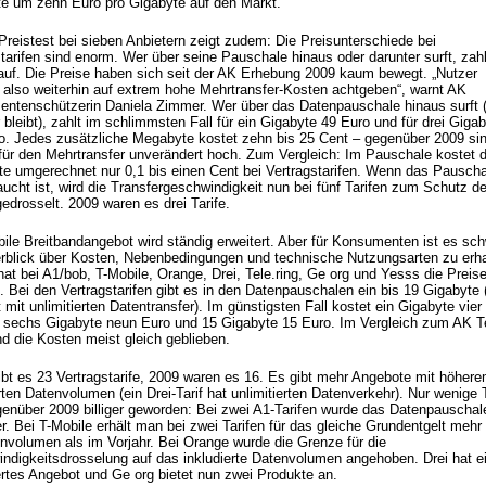
e um zehn Euro pro Gigabyte auf den Markt.
Preistest bei sieben Anbietern zeigt zudem: Die Preisunterschiede bei
tarifen sind enorm. Wer über seine Pauschale hinaus oder darunter surft, zahl
rauf. Die Preise haben sich seit der AK Erhebung 2009 kaum bewegt. „Nutzer
also weiterhin auf extrem hohe Mehrtransfer-Kosten achtgeben“, warnt AK
ntenschützerin Daniela Zimmer. Wer über das Datenpauschale hinaus surft 
 bleibt), zahlt im schlimmsten Fall für ein Gigabyte 49 Euro und für drei Giga
o. Jedes zusätzliche Megabyte kostet zehn bis 25 Cent – gegenüber 2009 sin
für den Mehrtransfer unverändert hoch. Zum Vergleich: Im Pauschale kostet 
e umgerechnet nur 0,1 bis einen Cent bei Vertragstarifen. Wenn das Pauscha
ucht ist, wird die Transfergeschwindigkeit nun bei fünf Tarifen zum Schutz de
edrosselt. 2009 waren es drei Tarife.
ile Breitbandangebot wird ständig erweitert. Aber für Konsumenten ist es sch
rblick über Kosten, Nebenbedingungen und technische Nutzungsarten zu erha
at bei A1/bob, T-Mobile, Orange, Drei, Tele.ring, Ge org und Yesss die Preis
. Bei den Vertragstarifen gibt es in den Datenpauschalen ein bis 19 Gigabyte 
mit unlimitierten Datentransfer). Im günstigsten Fall kostet ein Gigabyte vier
d sechs Gigabyte neun Euro und 15 Gigabyte 15 Euro. Im Vergleich zum AK T
nd die Kosten meist gleich geblieben.
ibt es 23 Vertragstarife, 2009 waren es 16. Es gibt mehr Angebote mit höher
rten Datenvolumen (ein Drei-Tarif hat unlimitierten Datenverkehr). Nur wenige T
genüber 2009 billiger geworden: Bei zwei A1-Tarifen wurde das Datenpauschal
r. Bei T-Mobile erhält man bei zwei Tarifen für das gleiche Grundentgelt mehr
envolumen als im Vorjahr. Bei Orange wurde die Grenze für die
ndigkeitsdrosselung auf das inkludierte Datenvolumen angehoben. Drei hat e
ertes Angebot und Ge org bietet nun zwei Produkte an.