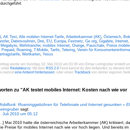
 durchgeführt.
1
,
AK Test
,
Alle mobilen Internet-Tarife
,
Arbeiterkammer (AK)
,
Österreich
,
Bob
ansfer
,
Datenvoulmen
,
Drei
,
EU
,
Europa
,
Festnetz
,
Ge org
,
Gigabite
,
Internet
,
,
Megabyte
,
Mehrtransfer
,
mobiles Internet
,
Orange
,
Pauschale
,
Preise mobile
,
Prepaid
,
Roaming
,
T-Mobile
,
Tarife
,
Telering
,
Verein für Konsumenteninforma
ertragstarife
,
Wertkarten
,
Yesss
intrag wurde am Sonntag, 02. Mai 2010 um 03:30 von Elmar Leimgruber erstellt und
 unter
Redakteur.cc
. Mit dem
RSS 2.0
Feed kannst du den Antworten zu diesem Art
Du kannst
eine Antwort hinterlassen
, oder einen
Trackback
von deiner eigenen Seit
orten zu “AK testet mobiles Internet: Kosten nach wie vor
obilfunk: Roaminggebühren für Telefonate und Internet gesunken « E
Leimgruber
sagt:
. Juli 2010 um 05:12
...] Mai 2010 hatte die österreichische Arbeiterkammer (AK) kritisiert, d
ie Preise für mobiles Internet nach wie vor hoch liegen. Und bereits i